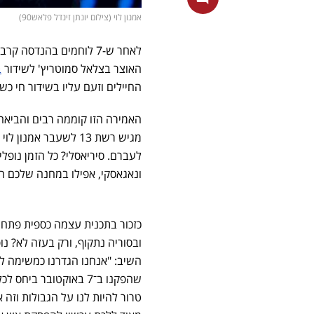
אמנון לוי (צילום יונתן זינדל פלאש90)
לאחר ש-7 לוחמים בהנדסה קרבית
האוצר בצלאל סמוטריץ' לשידור
ב
החיילים וזעם עליו בשידור חי כשהו
האמירה הזו קוממה רבים והביאה
מגיש רשת 13 לשעבר א
לעברם. סיריאסלי? כל הזמן נופלי
ונאגאסקי, אפילו במחנה שלכם הפס
כזכור בתכנית עצמה כספית פתח ו
ובסוריה נתקוף, ורק בעזה לא? נו
השיב: "אנחנו הגדרנו כמשימה ל
שהפקנו ב־7 באוקטובר 