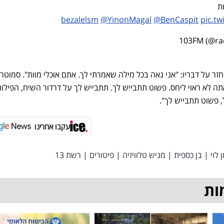
ת
@YinonMagal
@BenCaspit
pic.t
ר על דבריו: "אני גאה בכל מילה שאמרתי לך. אתם אוכלי מוות". סמוטרי
תה לא ראוי ליחס. פשוט תתבייש לך. תתבייש לך על דרדור השיח, הפילוג
 פשוט תתבייש לך".
עקבו אחרינו
 לוי
|
בן כספית
|
מגיש טלוויזיה
|
פיטורים
|
רשת 13
ות