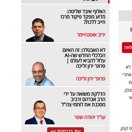
האלוף איבד שליטה:
מדוע מפקד פיקוד מרכז
חייב ללכת?
דתו
יריב אופנהיימר
לאה
לא האבטלה: זה האיום
הכלכלי החדש שה-AI
עלול להביא לעולם |
פרופ' ירון זליכה
לא
אחרי
פרופ' ירון זליכה
ת
פן,
הדלקת משואה על ידי
י
הרב אברהם זרביב
מסכנת את לוחמי צה"ל
עו"ד יהודה שפר
 קטן,
עוד בנבחרת >>