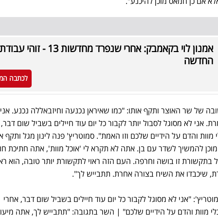
א אם כן חמאס מוכן להיכנע".
אמנון לוי בקאמבק: אחרי שנפרד מחדשות 13 - זוהי עבו
החדשה
לכתבה המ
ה של שר האוצר ותקף אותו: "כמו שאיראן נכנעה וחיזבאללה נכנע. אני 
. אני לא מסוגל לסבול יותר לקבור כל יום עוד חיילים בשביל שום דבר, 
מוות והדם על הידיים שלכם וזו האמת". סמוטריץ' פנה לינון מגל ותקף א
מוכן להמשיך לשדר עם בן. אתה לא תקרא לי 'אוכל מוות', אתה חתיכת חוצ
 בתקשורת זו בושה וחרפה. העם הזה ראוי לתקשורת יותר טובה, הוא ראו
ת, שיכבדו את השיח בצורה אחרת. תתבייש לך".
ריץ': "אני לא מסוגל לקבור כל יום עוד חיילים בשביל שום דבר, אחרי
י מוות והדם על הידיים שלכם" | השר בתגובה: "תתבייש לך, אתה מיעוט