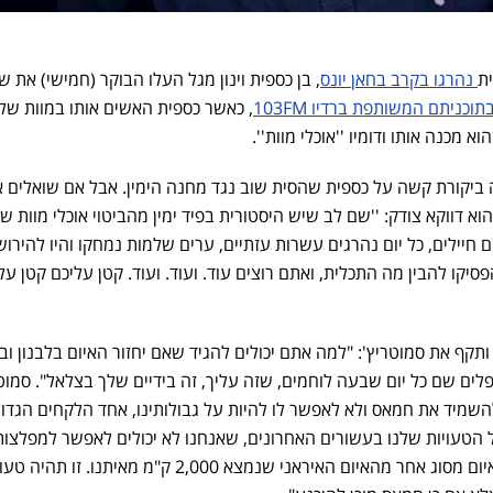
נהרגו בקרב בחאן יונס
, בן כספית וינון מגל העלו הבוקר (חמישי) את ש
תוכניתם המשותפת ברדיו 103FM
, כאשר כספית האשים אותו במוות של
א מכנה אותו ודומיו ''אוכלי מוות''.
 ביקורת קשה על כספית שהסית שוב נגד מחנה הימין. אבל אם שואלים 
מנון לוי הוא דווקא צודק: ''שם לב שיש היסטורית בפיד ימין מהביטוי אוכלי מוות 
ם חיילים, כל יום נהרגים עשרות עזתיים, ערים שלמות נמחקו והיו להירו
יקו להבין מה התכלית, ואתם רוצים עוד. ועוד. ועוד. קטן עליכם קטן עלי
תקף את סמוטריץ': "למה אתם יכולים להגיד שאם יחזור האיום בלבנון וב
פלים שם כל יום שבעה לוחמים, שזה עליך, זה בידיים שלך בצלאל". סמוט
השמיד את חמאס ולא לאפשר לו להיות על גבולותינו, אחד הלקחים הגדול
ביחס לכל הטעויות שלנו בעשורים האחרונים, שאנחנו לא יכולים לאפשר למפלצו
טרור להיות לנו על הגבולות וזה איום מסוג אחר מהאיום האיראני שנמצא 2,000 ק"מ מא