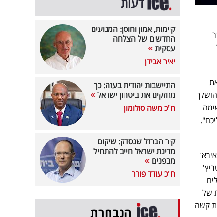
דעות
קיימות, אמון וחוסן: המנועים
ר
החדשים של הצלחה
עסקית
יאיר אבידן
את
התיישבות יהודית בעזה: כך
שהושלך
מחזקים את ביטחון ישראל
שימה
ח"כ משה סולומון
כם".
קיר הברזל שנסדק: שיקום
מדינת ישראל חייב להתחיל
איראן
מבפנים
ריץ'
ח"כ עודד פורר
ים
ת של
יתנו. זו תהיה טעות קשה
הנבחרת