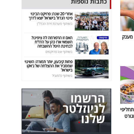
כתבות נוספות
אחרי 20 שנה: פרויקט הבינוי
פינוי הגדול בישראל יוצא לדרך
בשיתוף מערכת זירת הנדל"ן
 מענק
האם זו הרפורמה לה ציפינו?
השמאי ארז כהן על הדו"ח
לבחינת היטל ההשבחה
בשיתוף ice פרויקטים
פחות קיבעון, יותר תמורה: השינוי
שמסביר את ההצלחה של ג'אקו
בישראל
בשיתוף כלמוביל
חליפי
גורט