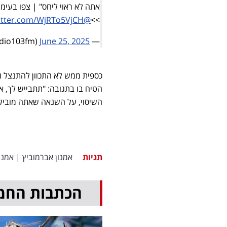
אתה לא ראוי ליחס" | צפו בעימו
witter.com/WjRTo5VjCH
@bezalelsm
>>
June 25, 2025
— 103FM (@radio103fm)
כספית ממש לא התכוון להתנצל וחז
הטיח בו בתגובה: "תתבייש לך, א
השיסוי, על השנאה שאתה מוביל,
תגיות
אמנון אברמוביץ
|
אמנון
הכתבות החמ