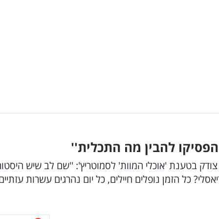
כספית צודק בטענת 'אוכלי המוות' לסמוטריץ': ''שם לב שיש היסטו
אסלי? כל הזמן נופלים חיילים, כל יום נהרגים עשרות עזתיים,