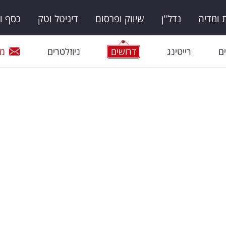
ומדיה
נדל"ן
שיווק ופרסום
דיגיטל וטק
כסף ו
ם
רייטינג
דרושים
ניוזלטרים
מי