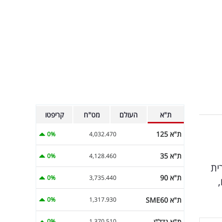
ת"א
העולם
מט"ח
קריפטו
ת"א 125
0%
4,032.470
ת"א 35
0%
4,128.460
רית
ת"א 90
0%
3,735.440
ת"א SME60
0%
1,317.930
ת"א נדל"ן
0%
1,370.510