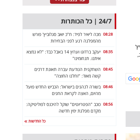
24/7 | כל הכותרות
מכה ליאיר לפיד: ח"כ יואב סגלוביץ' פורש
08:28
מהמפלגה רגע לפני הבחירות
ץ'
יעקב ברדוגו וערוץ 14 באבל כבד: "לא נמצא
08:35
,
איתנו. תנחומינו"
השחקנית הנודעת עברה תאונת דרכים
08:45
קשה מאוד: "זחלנו החוצה"
בשורה לנהגים בישראל: הכביש החדש פועל
08:46
מהיום, האצה לקראת החגים
כוכב "הפטריוטים" שוקל להיכנס לפוליטיקה:
08:56
מקדם מפלגת ימין חדשה
כל החדשות