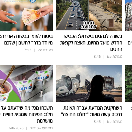
בשורה לנהגים בישראל: הכביש
ביטוח לאומי בבשורה אדירה:
ים
החדש פועל מהיום, האצה לקראת
מיוחד בדרך לחשבון שלכם
החגים
מערכת ice
|
7:13
מערכת ice
|
8:46
ד:
השחקנית הנודעת עברה תאונת
תשכחו מכל מה שידעתם על ת
דרכים קשה מאוד: "זחלנו החוצה"
חלב: הפיתוח שמביא חוויית יו
מושלמת
מערכת ice
|
8:45
בשיתוף שטראוס
|
6/8/2026