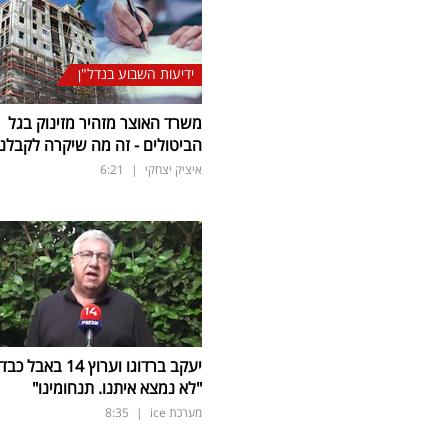
ידיעות השבוע בנדל"ן
משרד האוצר מזהיר מזינוק בגל
הביטולים - זה מה שיקרה לקבלנ
איציק יצחקי
|
6:21
יעקב ברדוגו וערוץ 14 באבל כב
"לא נמצא איתנו. תנחומינו"
מערכת ice
|
8:35