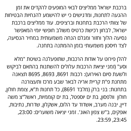
40
ברכבת ישראל ממליצים לבאי המופעים להקדים את זמן
ההגעה לתחנות, ומדגישים כי יש להישמע להנחיות הבטיחות
של צוותי הרכבת בתחנות וברציפים. עוד ממליצים ברכבת
שיתופי
ישראל, לבחון רכישת כרטיס משולב חופשי יומי המאפשר
פעולה
נסיעה הלוך וחזור ומגלם הנחה משמעותית במחיר הנסיעה,
לצד חיסכון משמעותי בזמן ההמתנה בתחנה.
להלן פירוט על אודות הרכבות, שתופעלנה בשיטת "מלא
דרושים
וסע" (זמני יציאת הרכבות עלולים להשתנות בהתאם לביקוש
ולשעת סיום האירוע): רכבות 8691, 8693, 8695 תצאנה
ניוזלטרים
מתחנת פ"ת קריית אריה לבאר שבע מרכז ותעצורנה
בתחנות: בני ברק (מלבד 8691), כל תחנות ת"א, צומת חולון,
חולון וולפסון, בת ים יוספטל, בת ים קוממיות, ראשל"צ משה
מייל
דיין, יבנה מערב, אשדוד עד הלום, אשקלון, שדרות, נתיבות,
אדום
אופקים, ב"ש צפון האונ'. זמני יציאה משוערים: 23:00,
23:45, 23:59.