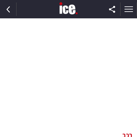
ראשי
הנבחרת
השוק
תקשורת
ומדיה
כסף
וצרכנות
רכב