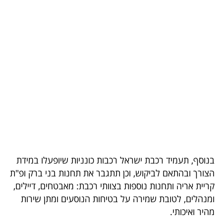
בריאות
תרבות
ופנאי
תיירות
TOP-
5
המילון
הכלכלי
בנוסף, תעמיד רכבת ישראל רכבות כונניות שיופעלו במידת
הצורך ובהתאם לביקוש, וכן תתגבר את תחנות בני ברק ופ"ת
פודקאסט
קריית אריה ותחנות נוספות בצוותי רכבת: מאבטחים, דיילים,
ומנהלים, לטובת שמירה על בטיחות הנוסעים ומתן שירות
40
מהיר ואיכותי.
UNDER