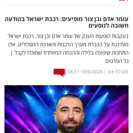
נדל"ן
עומר אדם ובן צור מופיעים: רכבת ישראל בהודעה
דיגיטל
חשובה לנוסעים
וטק
בעקבות הופעות הענק של עומר אדם ובן צור, רכבת ישראל
מעדכנת על הגברת מערך הרכבות והארכת המסלולים. אלו
שיווק
התחנות שיפעלו בלילה וההנחה המיוחדת שתוכלו לקבל |
ופרסום
כל הפרטים
משפט
מערכת ice
|
10/6/2026
18:11
מדדים
ומחקרים
דעות
רכילות
עסקית