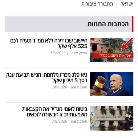
ישראל
|
תחבורה ציבורית
הכתבות החמות
היישוב שבו דירה ללא ממ"ד תעלה לכם
525 אלף שקל
איציק יצחקי
|
7/8/2026
עסקאות השבוע בנדל"ן
גיא פלג מכריז מלחמה: הגיש תביעת ענק
בסך 5 מיליון שקל
מערכת ice
|
7/8/2026
ביטוח לאומי מגדיל את הקצבאות
משמעותית: זו הבשורה לזכאים
מערכת ice
|
7/8/2026