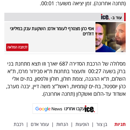
(תחנה אחרונה). זמן יציאה משוער: 00:01.
עוד ב-
אסי כהן מצטרף לעומר אדם: השקעת ענק במיליוני
דולרים
לכתבה המלאה
מסלולה של הרכבת הסדירה 687 יוארך וזו תצא מתחנת בני
ברק בשעה 00:27 ותעצור בתחנות ת"א סבידור מרכז, ת"א
השלום, ת"א ההגנה, צומת חולון, חולון וולפסון, בת-ים אלי
כהן יוספטל, בת-ים קוממיות, ראשל"צ משה דיין, יבנה מערב,
אשדוד עד-הלום ואשקלון (תחנה אחרונה).
עקבו אחרינו
תגיות
בן צור
|
הופעות
|
הנחות
|
עומר אדם
|
רכבת