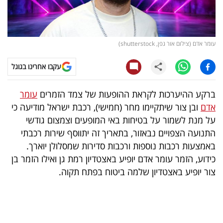
קריפטו
ויראלי
עומר אדם (צילום אור גפן, shutterstock)
טלוויזיה
עקבו אחרינו בגוגל
עסקי
ברקע ההיערכות לקראת ההופעות של צמד הזמרים
עומר
ספורט
אדם
ובן צור שיתקיימו מחר (חמישי), רכבת ישראל מודיעה כי
על מנת לשמור על בטיחות באי המופעים וצמצום גודשי
קריירה
התנועה הצפויים נבאזור, בתאריך זה יתווסף שירות רכבתי
ולימודים
באמצעות רכבות נוספות ורכבות סדירות שמסלולן יוארך.
כידוע, הזמר עומר אדם יופיע באצטדיון רמת גן ואילו הזמר בן
מינויים
צור יופיע באצטדיון שלמה ביטוח בפתח תקוה.
רייטינג
רכב