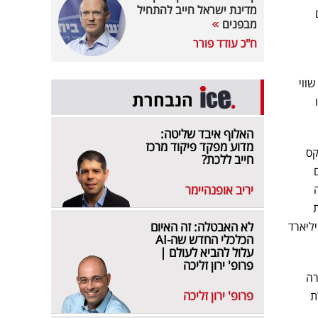
מדינת ישראל חייב להתחיל
מבפנים
ח"כ עודד פורר
שווי
הנבחרת
ייה: מ-2.7 יורו
האלוף איבד שליטה:
מדוע מפקד פיקוד מרכז
קס
חייב ללכת?
ים
ה
יריב אופנהיימר
ת
של החברה היה כ-1.5 מיליארד יורו, ובמחצית הראשונה של 2018 כמיליארד
לא האבטלה: זה האיום
הכלכלי החדש שה-AI
עלול להביא לעולם |
פרופ' ירון זליכה
ברה
פרופ' ירון זליכה
) והיא נכללת