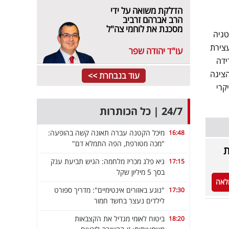
הדלקת משואה על ידי
הרב אברהם זרביב
מסכנת את לוחמי צה"ל
טגיה
נכסים (LTV) והודיעה על עצירת
עו"ד יהודה שפר
יננסית. כחלק ממגמה זו, באפריל 2025 הורידה
B. עם זאת, החברה הציגה
עוד בנבחרת >>
2 נחשף כי חלק עיקרי
24/7 | כל הכותרות
מיכל הקטנה עברה תאונה קשה בהופעה:
16:48
"מכה מטורפת, הפה התמלא דם"
ת
גיא פלג מכריז מלחמה: הגיש תביעת ענק
17:15
בסך 5 מיליון שקל
לאה
"נוגע באזורים אינטימיים": מדריך ספורט
17:30
לילדים נעצר בחשד חמור
ביטוח לאומי מגדיל את הקצבאות
18:20