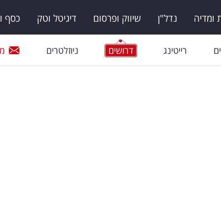
ומדיה
נדל"ן
שיווק ופרסום
דיגיטל וטק
כסף ו
ם
רייטינג
דרושים
ניוזלטרים
מי