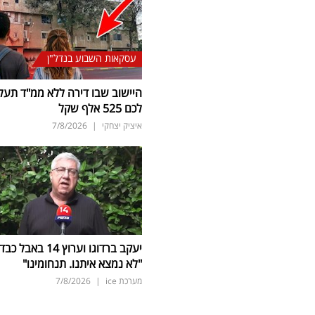
עסקאות השבוע בנדל"ן
היישוב שבו דירה ללא ממ"ד תעל
לכם 525 אלף שקל
איציק יצחקי
|
7/8/2026
יעקב ברדוגו וערוץ 14 באבל כב
"לא נמצא איתנו. תנחומינו"
מערכת ice
|
7/8/2026