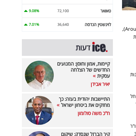
טאואר
9.08%
72,100
לוינשטין הנדסה
7.01%
36,640
יקיר גבאי, יליד 1966, הוא יזם ואיש עסקים ישראלי-קפריסאי, המחזיק בשליטה של אראונדטאון (Aroundtown),
ת
דעות
קיימות, אמון וחוסן: המנועים
החדשים של הצלחה
ות
עסקית
יאיר אבידן
חל
התיישבות יהודית בעזה: כך
מחזקים את ביטחון ישראל
ח"כ משה סולומון
תחילת שנות 2000 שימש יו"ר
דל"ן וניירות ערך בהיקף של כ-30
קיר הברזל שנסדק: שיקום