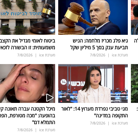
ה
גיא פלג מכריז מלחמה: הגיש
ביטוח לאומי מגדיל את הקצב
תביעת ענק בסך 5 מיליון שקל
משמעותית: זו הבשורה לזכאי
מערכת ice
|
7/8/2026
מערכת ice
|
7/8/2026
ד:
מגי טביבי נפרדת מערוץ 14: "לאור
מיכל הקטנה עברה תאונה ק
התקופה במדינה"
בהופעה: "מכה מטורפת, הפה
התמלא דם"
מערכת ice
|
7/8/2026
מערכת ice
|
7/8/2026