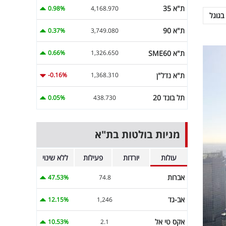
ת"א 35
0.98%
4,168.970
בגוגל
ת"א 90
0.37%
3,749.080
ת"א SME60
0.66%
1,326.650
ת"א נדל"ן
-0.16%
1,368.310
תל בונד 20
0.05%
438.730
מניות בולטות בת"א
עולות
יורדות
פעילות
ללא שינוי
אברות
47.53%
74.8
אב-גד
12.15%
1,246
אקס טי אל
10.53%
2.1