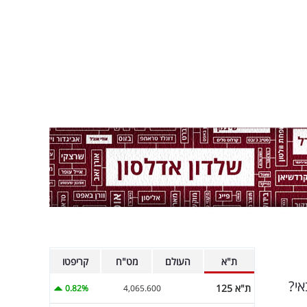
ת"א
העולם
מט"ח
קריפטו
אי?
ת"א 125
0.82%
4,065.600