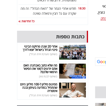
משמעותית: זו הבשורה לזכאים
אי
חודש אחרי הגמר של "האח הגדול": זה מה
18:30
ט נוצץ,
שקרה עם גל רובין ורפאלה טווינה
חק
כל החדשות
כתבות נוספות
אחרי 20 שנה: פרויקט הבינוי
פינוי הגדול בישראל יוצא לדרך
בשיתוף מערכת זירת הנדל"ן
מה שלא כתוב באבחנה: האם
אתם יודעים לספר את הסיפור
הרפואי שלכם?
בשיתוף לבנת פורן
ממינוס מיליון ל-100 מיליון: היזם
שהתחיל במודעה בעיתון ובנה
אימפריה
בשיתוף מערכת זירת הנדל"ן