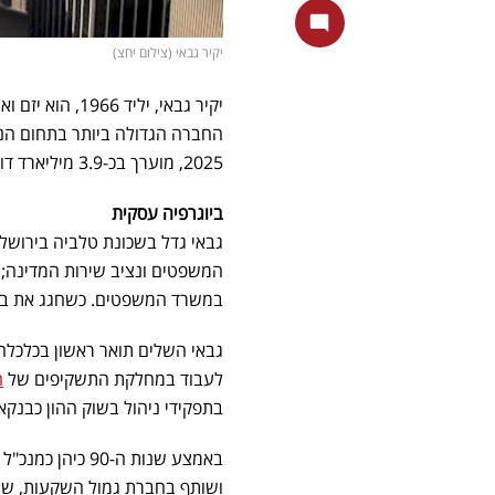
יקיר גבאי (צילום יחצ)
החברה הגדולה ביותר בתחום הנד
2025, מוערך בכ-3.9 מיליארד דולרים, נתון המשקף את תנאי השוק המאתגרים בתחום הנדל"ן.
ביוגרפיה עסקית
גבאי גדל בשכונת טלביה בירושלים
המשפטים ונציב שירות המדינה; א
במשרד המשפטים. כשחגג את בר המ
גבאי השלים תואר ראשון בכלכלה 
לעבוד במחלקת התשקיפים של
ה
בתפקידי ניהול בשוק ההון כבנקא