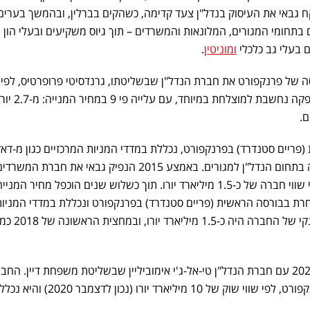
ארד דולרים. בשנת 2004 לקח גבאי את העיסוק בנדל"ן צעד קדימה, כשהקים בברלין, ובהמשך בערים
 בתחומי המגורים, המלונאות והמשרדים – תוך גיוס משקיעים ובעלי הון
ם בעלי גב כלכלי
ומוניטין
.
אי בבורסה של פרנקפורט את חברת הנדל"ן שבשליטתו, גרנדסיטי פרופרטיס, לפי 
חברה של כ-150 מיליון יורו. ההנפקה נחשבת למוצלחת במיוחד, עם עלייה פי 9 במחיר המנ
ריים סטנדרד) בפרנקפורט, נכללת במדדי המניות המרכזיים כגון מ-דא
ונחשבת לאחת הבכירות באירופה בתחום הנדל"ן למגורים. באמצע 2015 הנפיק גבאי את חברת המשרד
ומלונות שהקים, אראונדטאון, לפי שווי חברה של כ-1.5 מיליארד יורו. תוך כשלוש שנים הוכפל מחיר המניי
ורו. החברה נסחרת בבורסה הראשית (פריים סטנדרד) בפרנקפורט ונכללת במדדי המניו
המרכזיים. בשנת 2017 הרווח הנקי 
אראונדטאון התמזגה בפברואר 2020 עם חברת הנדל"ן טי-אל-ג'י אימוביליין שבשליטת משפחת דיין. הח
המשותפת נסחרת בבורסת בפרנקפורט, לפי שווי שוק של 10 מיליארד יורו (נכון לדצמבר 2020