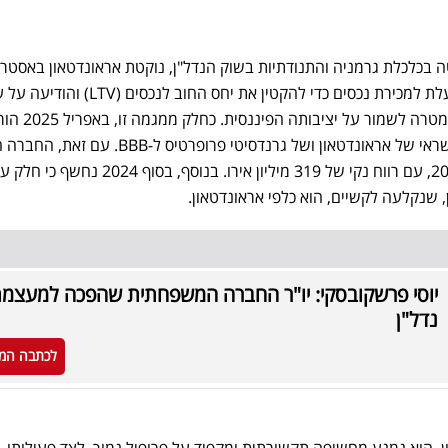
ל רקע ההאטה בכלכלת גרמניה והתנודתיות בשוק הנדל"ן, נוקטת אראונדטאון באסטר
שמרנית. במסגרת זו, החברה פועלת למכירת נכסים כדי להקטין את יחס החוב ל
על רווחי 2024 במטרה לשמור על יציבותה הפ
חברת הדירוג S&P את דירוג האשראי של אראונדטאון ושל גרנדסיטי פרופרטיס ל-BB
דוח חיובי לרבעון הראשון של 2025, עם רווח נקי של 319 מיליון אירו. בנוסף, בסוף 024
 שנקלעה לקשיים, הוא כלפי אראונדטאון.
יוסי פרשקובסקי: יו"ר החברה המשפחתית שהפכה למעצמ
נדל"ן
לכתבה המ
ון. הוא נמנע מחשיפה תקשורתית ומקפיד על פרופיל נמוך. לצד פעילותו