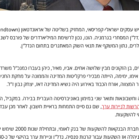
ל"ן המסחרי בגרמניה. הונו, נכון לרשימת המיליארדרים של פורבס לשנ
, בן הזקונים מבין שלושה אחים. אביו, מאיר, כיהן בעברו כמנכ"ל משרד
ימו, ימימה, הייתה מבכירי פרקליטות המדינה והממונה על מחקת החנינ
צווה, אורח הכבוד באירוע היה נשיא המדינה דאז, יצחק נבון ז"ל.
וחשבונאות ותואר שני במימון באוניברסיטה העברית בבירה. במקביל, ה
רשות לניירות ערך
, שם גם סיים התמחות בראיית חשבון. לאחר מכן עבד
י להשקעות.
באמצע שנות ה-90 כיהן כמנכ"ל חברת הבנקאות להשקעות של בנק לאומי, וב
ושותף בחברת גמול השקעות, שניהלה אז השקעות עבור קרנות פנסיה, נ