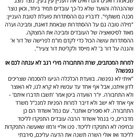
שבאמת דואגים והם רואים את העניין עין בעין. נוצר מצב
שההנהלה והוועד שלא כל-כך עובדים תמיד ביחד, וכאן נוצר
מכנה משותף". לדבריו גם ההסתדרות פועלת לטובת העניין:
"מילה טובה גם על ההסתדרות שבאמת דואגת, ומבינה וערה
מאוד לסיטואציה של העובדים ומבינה את המצוקה.
ההסתדרות עושה הכול כדי לקדם מו"מ לפרישה של דור א'
והגנה על דור ב' לא מייסד ולקליטת דור צעיר".
למרות המכתבים, שרת התחבורה מירי רגב לא ענתה לכם או
נפגשה?
"איתי לא נפגשה. בוועדת הכלכלה הגיעו להסכמה שצריכים
לדון איתנו, אבל אף אחד עד עכשיו לא קרא לנו, לא האוצר
ולא התחבורה. יו"ר הוועדה ביטן אמר 'תשבו תדברו איתם' -
אף אחד לא ישב ולא דיבר למרות הפניות למנכ"ל משרד
התחבורה. לא סופרים אותנו". עם נמל אשדוד הם כן
מדברים, כי בנמל אשדוד הרבה עובדים התפקדו לליכוד
ובחיפה לא התפקדו לליכוד. פנו אליי ורמזו שאעשה התפקדות
לליכוד ואז אולי השרה תשנה את הדעה עליכם, סירבתי