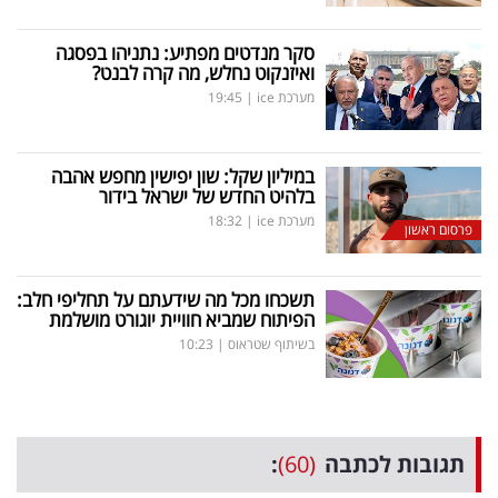
סקר מנדטים מפתיע: נתניהו בפסגה
ואיזנקוט נחלש, מה קרה לבנט?
מערכת ice
|
19:45
במיליון שקל: שון יפישין מחפש אהבה
בלהיט החדש של ישראל בידור
מערכת ice
|
18:32
פרסום ראשון
תשכחו מכל מה שידעתם על תחליפי חלב:
הפיתוח שמביא חוויית יוגורט מושלמת
בשיתוף שטראוס
|
10:23
תגובות לכתבה
(60)
: