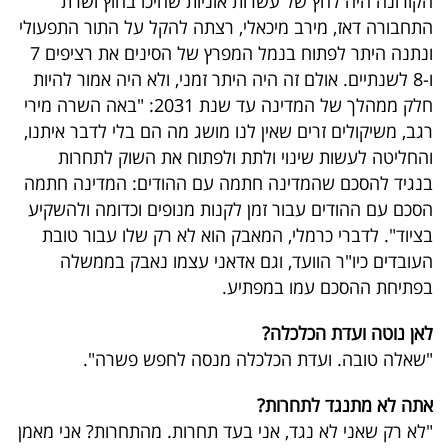
הקורונה היה לחץ של עשרות אוניות שחיכו בחוץ ושרת
התחבורה דאז, מירב מיכאלי, רצתה להקל על התור התפעולי
ונתנה היתר לפתוח בנמל המפרץ של הסינים את רציפים 7
ו-8 לשנתיים. אולם זה היה היתר זמני, ולא היה אמור להיות
חלק ממהלך של המדינה עד שנת 2031: "באה השרה מירי
רגב, משיקולים זרים שאין לנו מושג מה הם בלי לדבר איתנו,
והחליטה לעשות שינוי ולתת ולפתוח את השוק לתחרות
בנגיד להסכם שהמדינה חתמה עם ההודים: המדינה חתמה
הסכם עם ההודים עבור זמן לקנות מנופים וכדומה ולהשקיע
בציוד". לדברי כרמלי, המאבק הוא לא רק שלו עבור טובת
העובדים כיו"ר הוועד, וגם אדאני עצמו נאבק בממשלה
בפתיחת ההסכם עמו במפתיע.
לאן נוטה ועדת הכלכלה?
"שאלה טובה. ועדת הכלכלה מנסה לחפש פשרה".
אתה לא מתנגד לתחרות?
"לא רק שאני לא נגד, אני בעד תחרות. מהתחרות? אני מאמן