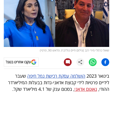
קריפטו
ויראלי
טלוויזיה
עסקי
שאול כרמלי מירי רגב (צילום חיים גולדברג פלאש 90, פרטי)
ספורט
עקבו אחרינו בגוגל
קריירה
ולימודים
בינואר 2023
הושלמה עסקת רכישת נמל חיפה
שעבר
לידיים פרטיות לידי קבוצת אדאני-גדות בבעלות המיליארדר
מינויים
ההודי,
גאוטם אדאני
, בסכום ענק של 4.1 מיליארד שקל.
רייטינג
רכב