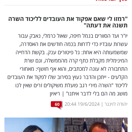
נדל"ן
"רמזו לי שאם אפקוד את העובדים לליכוד השרה
דיגיטל
תשנה את דעתה"
וטק
יו"ר ועד הסוורים בנמל חיפה, שאול כרמלי, נאבק עבור
עשרות עובדיו כדי לדחות בכמה חודשים את האסדרה,
שיווק
שמשמעותה היא אחת: גל פיטורים ענק. בקשת הדחייה
ופרסום
המינימלית מקבלת כתף קרה מהממשלה, וגם שרת
התחבורה לא עונה למכתבים, והוא אף חושף: מאחורי
משפט
הקלעים - ייתכן והדבר נעוץ בסירוב שלו לפקוד את העובדים
מדדים
לליכוד "השרה מירי רגב פועלת משיקולים זרים שאין לנו
ומחקרים
מושג מה הם בלי לדבר איתנו" | ריאיון
יהודה לוינגר
|
19/6/2024
20:44
60
דעות
רכילות
עסקית