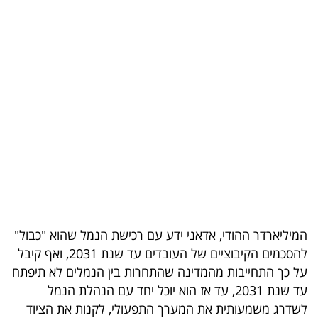
בריאות
תרבות
ופנאי
תיירות
TOP-
5
המילון
הכלכלי
המיליארדר ההודי, אדאני ידע עם רכישת הנמל שהוא "כבול"
להסכמים הקיבוציים של העובדים עד שנת 2031, ואף קיבל
פודקאסט
על כך התחייבות מהמדינה שהתחרות בין הנמלים לא תיפתח
40
עד שנת 2031, עד אז הוא יוכל יחד עם הנהלת הנמל
לשדרג משמעותית את המערך התפעולי, לקנות את הציוד
UNDER