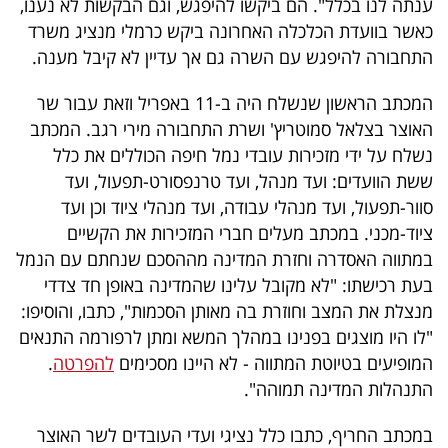
ענתה לנו בכלל". הם ביקשו להיפגש, וגם הבקשות לא נענו,
כאשר בוועדת הכלכלה האחרונה ביקש כרמלי מנציג משרד
התחבורה להיפגש עם השרה גם אך עדיין לא קיבל מענה.
המכתב הראשון שנשלח היה ב-11 באפריל וזאת עבור שר
האוצר בצלאל סמוטריץ' ושרת התחבורה מירי רגב. המכתב
נשלח על ידי מזכירות עובדי נמל חיפה הכוללים את כלל
ששת הוועדים: ועד מנהל, ועד טרנפסורט-תפעול, ועד
סוור-תפעול, ועד מנהלי עבודה, ועד מנהלי ציוד וכן ועד
ציוד-מכני. במכתב מעלים חברי המזכירות את הקשיים
במתווה האסדרה וחזרת המדינה מההסכם שנחתם עם הנמל
בעת רכישתו: "לא מקובל עלינו שהמדינה באופן חד צדדי
מנצלת את המצב וחוזרת בה מאותן הסכמות", כתבו, והוסיפו:
"לו היו מוצגים בפנינו במהלך המשא ומתן לרפורמה התנאים
המופיעים בטיוטת המתווה - לא היינו מסכימים
להפרטה
.
התנהלות המדינה תמוהה".
במכתב החריף, כתבו כלל נציגי ועדי העובדים לשר האוצר