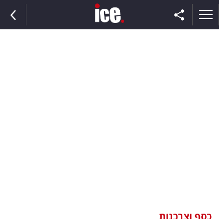
ראשי
הנבחרת
השוק
תקשורת
ומדיה
כסף
וצרכנות
כסף וצרכנות