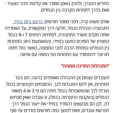
החדיש הנצרך, ולהכין באופן מסודר את קליטת הדור הצעיר -
40
וזאת בדרך לתחרות הקרבה בין הנמלים.
אולם משהו קרה. לפני מספר חודשים,
כרעם ביום בהיר
,
שיתופי
התבשרה הנהלת הנמל, חלקה דרך התקשורת, על האסדרה
פעולה
אותה מקדם משרד התחבורה, לפתיחת רציפים 7 ו-8 בנמל
המפרץ של הסינים כמעט במיידי, והמשמעות היא: התחרות
בין הנמלים נפתחת הרבה לפני המצופה, כאשר נמל חיפה
לא יוכל להתמודד עם התחרות כפי החוזה עם אדאני.
דרושים
"התנהלות המדינה תמוהה"
ניוזלטרים
העובדים עצמם וכן ההנהלה מאוחדים בדעה: הם בעד
התחרות, אין להם התנגדות לכך. ההסכמים הקיבוציים בנמל
מייל
הובילו לכך שהמשכורות בנמל חיפה הם פי 3 או 4 משאר
אדום
הנמלים (בעקבות הרפורמה בנמל), זו עובדה שאין מכחיש
לה. לכן הם מבקשים להסדיר במיידי את ייעול הנמל דרך
הפרשת עובדים, וזאת למשך כמה חודשים בודדים עד סוף