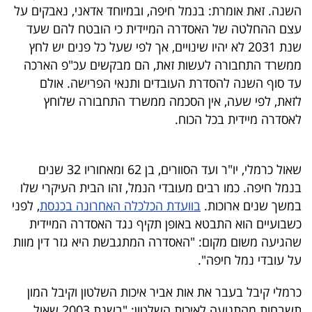
פרסמו
השנה. זאת אומרת: בנמל חיפה, ובמיוחד אדאני, נאבקים על
באייס
עצם ההחלטה של האסדרה המיידית כי הובטח להם שעד
שנת 2031 לא יהיו שינויים, אך לפי שעל כל פנים יש לחץ
עקבו
ממשרד התחבורה לעשות זאת, הם מבקשים עכ"פ הארכה
עד סוף השנה להסדרת העובדים ותנאי הפרישה. אולם
אחרינו:
לזאת, לפי שעה, אין הסכמה ממשרד התחבורה שלוחץ
לאסדרה מיידית בכל הכוח.
שאול כרמלי, יו"ר ועד הסוורים, בן 62 ומאחוריו 32 שנים
בנמל חיפה. כמו רבים מעובדי הנמל, זהו הבית העיקרי שלו
במשך שנים ארוכות.
בוועדת הכלכלה האחרונה בכנסת
, לפני
כשבועיים הוא התבטא באופן תקיף נגד האסדרה המיידית
שהגיעה משום מקום: "האסדרה המתגבשת היא גזר דין מוות
על עובדי נמל חיפה".
כרמלי קיבל בעבר את אות אביר איכות השלטון וקיבל המון
תשבחות מהתנועה לאיכות השלטון: "בשנת 2003 שאול