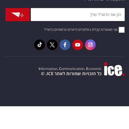
אני מאשר/ת קבלת ניוזלטרים ודיוורים פרסומיים בדוא"ל
I
nformation,
C
ommunication,
E
conomic
כל הזכויות שמורות לאתר ICE. ©