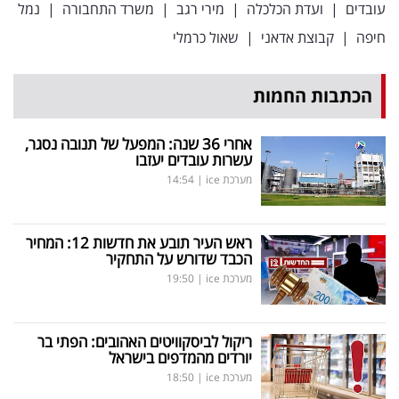
עובדים
|
ועדת הכלכלה
|
מירי רגב
|
משרד התחבורה
|
נמל
חיפה
|
קבוצת אדאני
|
שאול כרמלי
הכתבות החמות
אחרי 36 שנה: המפעל של תנובה נסגר,
עשרות עובדים יעזבו
מערכת ice
|
14:54
ראש העיר תובע את חדשות 12: המחיר
הכבד שדורש על התחקיר
מערכת ice
|
19:50
ריקול לביסקוויטים האהובים: הפתי בר
יורדים מהמדפים בישראל
מערכת ice
|
18:50