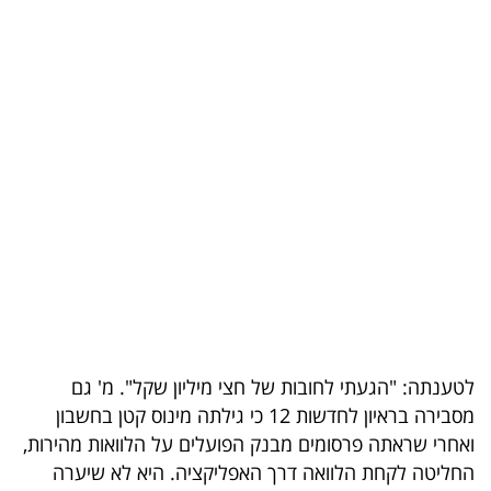
בריאות
תרבות
ופנאי
תיירות
TOP-
5
המילון
הכלכלי
לטענתה: "הגעתי לחובות של חצי מיליון שקל". מ' גם
פודקאסט
מסבירה בראיון לחדשות 12 כי גילתה מינוס קטן בחשבון
40
ואחרי שראתה פרסומים מבנק הפועלים על הלוואות מהירות,
החליטה לקחת הלוואה דרך האפליקציה. היא לא שיערה
UNDER