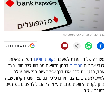
קריפטו
ויראלי
טלוויזיה
בנק הפועלים (צילום shutterstock)
עסקי
עקבו אחרינו בגוגל
ספורט
סיפורה של מ', אחות לשעבר
בקופת חולים
, מעלה שאלות
קריירה
לגבי אחריות
הבנקים
במתן הלוואות מהירות ללקוחות. מצד
ולימודים
אחד, הנגישות להלוואות דרך אפליקציות בנקאיות יכולה
לסייע לאנשים במצבי חירום כלכליים. מצד שני, הקלות שבה
מינויים
ניתן לקחת הלוואות מרובות עלולה להוביל למצבים בעייתיים
כמו זה של מ'.
רייטינג
רכב