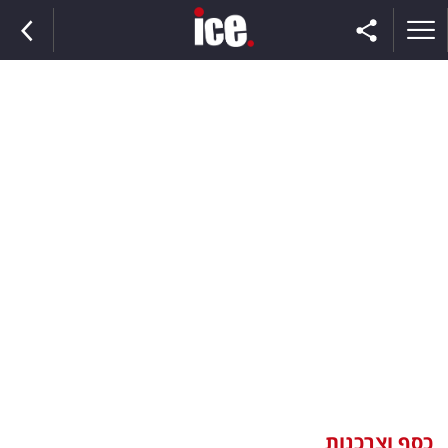
ראשי
הנבחרת
השוק
תקשורת
ומדיה
כסף
וצרכנות
כסף וצרכנות