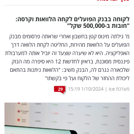
נדל"ן
לקוחה בבנק הפועלים לקחה הלוואות וקרסה:
דיגיטל
"חובות ב-500,000 שקל"
וטק
מ' גילתה מינוס קטן בחשבון ואחרי שראתה פרסומים מבנק
הפועלים על הלוואות מהירות, החליטה לקחת הלוואה דרך
שיווק
האפליקציה. היא לא שיערה שצעד זה יוביל אותה למערבולת
ופרסום
פיננסית מסוכנת, בראיון לחדשות 12 היא סיפרה מה הנזק
שלכאורה נגרם לה, הבנק משיב: "הלוואות ניתנות בהתאם
משפט
ליכולת ההחזר של הלקוח ועל פי בקשתו"
מדדים
מערכת ice
|
1/10/2024
15:19
29
ומחקרים
דעות
רכילות
עסקית