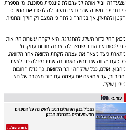
שצעד זה יוביל אותה למערבולת פיננסית מסוכנת. מ' מספרת
40
כי בתחילה חשבה שההלוואה תעזור לה לכסות את המינוס
הקטן ולהתאזן, אך במהרה גילתה כי המצב רק הולך ומחמיר.
שיתופי
פעולה
מכאן החל כדור השלג להתגלגל: היא לקחה עשרות הלוואות
כדי לכסות את החוב שנוצר לה וצברה חובות עתק. מ'
מתארת כיצד מצאה את עצמה לוקחת הלוואה אחר הלוואה,
כל פעם מקווה שזו תהיה האחרונה שתידרש לה כדי לצאת
דרושים
מהבוץ. אולם, ככל שלקחה יותר הלוואות, כך גדלו החובות
והריביות, עד שמצאה את עצמה עם חוב מצטבר של חצי
ניוזלטרים
מיליון שקל.
עוד ב-
מייל
מנכ"ל בנק הפועלים מגיב לראשונה על המינויים
אדום
המשמעותיים בהנהלת הבנק
לכתבה המלאה