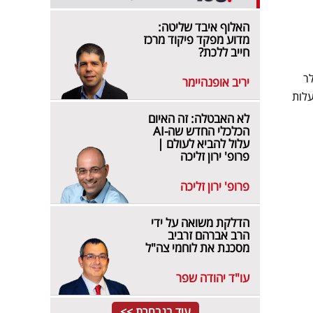
האלוף איבד שליטה:
מדוע מפקד פיקוד מרכז
חייב ללכת?
ב דרך יונייטד, אך המחיר קופץ ל־2,563 דולר
יריב אופנהיימר
בעלות
לא האבטלה: זה האיום
הכלכלי החדש שה-AI
עלול להביא לעולם |
פרופ' ירון זליכה
פרופ' ירון זליכה
הדלקת משואה על ידי
הרב אברהם זרביב
מסכנת את לוחמי צה"ל
עו"ד יהודה שפר
עוד בנבחרת >>