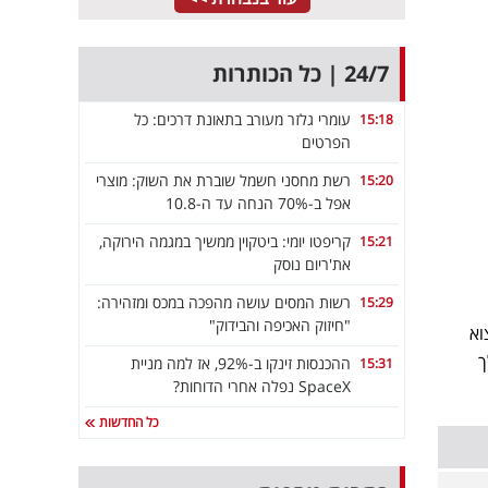
24/7 | כל הכותרות
עומרי גלזר מעורב בתאונת דרכים: כל
15:18
הפרטים
רשת מחסני חשמל שוברת את השוק: מוצרי
15:20
אפל ב-70% הנחה עד ה-10.8
קריפטו יומי: ביטקוין ממשיך במגמה הירוקה,
15:21
את'ריום נוסק
רשות המסים עושה מהפכה במכס ומזהירה:
15:29
"חיזוק האכיפה והבידוק"
וא
ך
ההכנסות זינקו ב-92%, אז למה מניית
15:31
SpaceX נפלה אחרי הדוחות?
כל החדשות