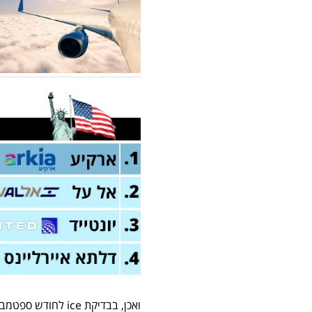
ואכן, בבדיקת ice לחודש ספטמבר, ניתן כבר למצוא טיסה לניו יורק עם חברת