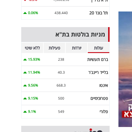
תל בונד 20
0.06%
438.440
מניות בולטות בת"א
עולות
יורדות
פעילות
ללא שינוי
ברם תעשיות
15.93%
238
בלייד ריינג'ר
11.94%
40.3
אינטו
9.56%
668.3
פטרוכימיים
9.15%
500
פלורי
9.1%
549