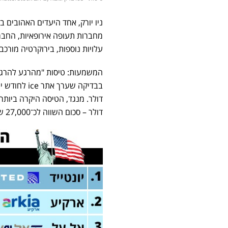
ניו יורק, אחד היעדים האהובים 
מחברות תעופה אירופאיות, החברו
עלויות נוספות, בירוקרטיה מורכ
המשמעות: טיסות "מהרגע להרגע" ל
בבדיקה שערך אתר ice לחודש יולי, נמצא שהטיסה הזולה ביותר מוצעת על ידי
דולר – סכום השווה לכ־27,000 שקל, וזאת בשל מחסור במקומות במחלקת תיירים.