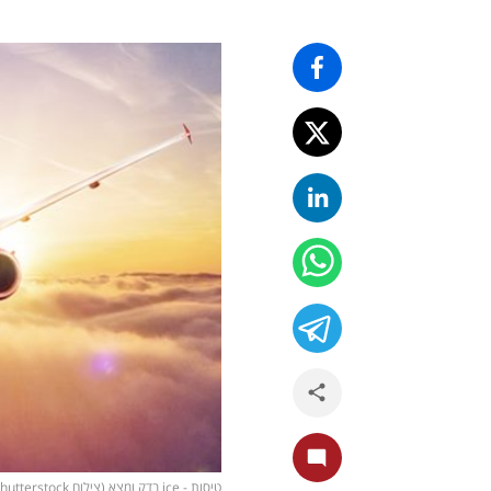
טיסות - ice בדק ומצא (צילום shutterstock)