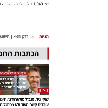
של 1,049 דולר בלבד – בשורה מרעננת אחרי חודשים של עלויות חריגות והיצע מוגבל.
תגיות
ice בדק ומצא
|
השווא
הכתבות החמ
שוקי ניר, מנכ"ל סולאראדג': "אנח
עובדים קשה מאוד ולא מסתכלים 