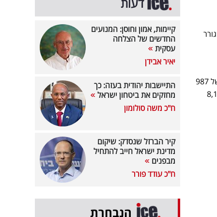
דעות
קיימות, אמון וחוסן: המנועים
ורר
החדשים של הצלחה
עסקית
יאיר אבידן
במחיר של 987
התיישבות יהודית בעזה: כך
ם ובמחלקת עסקים של אל על, נמכרת בלא פחות מ־8,136
מחזקים את ביטחון ישראל
ח"כ משה סולומון
קיר הברזל שנסדק: שיקום
מדינת ישראל חייב להתחיל
מבפנים
ח"כ עודד פורר
הנבחרת