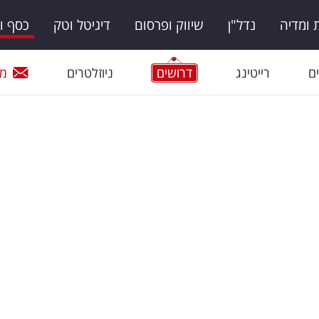
ומדיה
נדל"ן
שיווק ופרסום
דיגיטל וטק
כסף ו
ם
רייטינג
דרושים
ניוזלטרים
מי