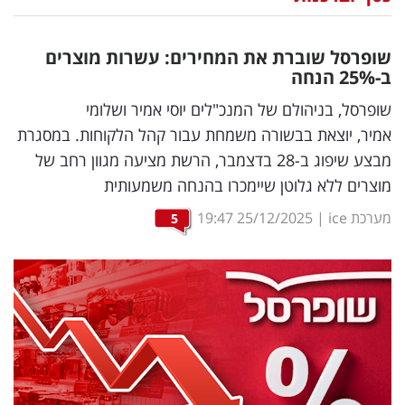
נדל"ן
שופרסל שוברת את המחירים: עשרות מוצרים
דיגיטל
ב-25
%
הנחה
וטק
שופרסל, בניהולם של המנכ"לים יוסי אמיר ושלומי
אמיר, יוצאת בבשורה משמחת עבור קהל הלקוחות. במסגרת
שיווק
מבצע שיפוג ב-28 בדצמבר, הרשת מציעה מגוון רחב של
ופרסום
מוצרים ללא גלוטן שיימכרו בהנחה משמעותית
משפט
מערכת ice
|
25/12/2025
19:47
5
מדדים
ומחקרים
דעות
רכילות
עסקית