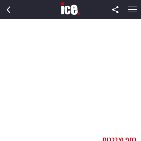
ראשי
הנבחרת
השוק
תקשורת
ומדיה
כסף
וצרכנות
כסף וצרכנות