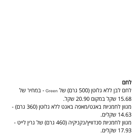
בריאות
תרבות
ופנאי
תיירות
TOP-
5
לחם
המילון
לחם לבן ללא גלוטן (500 גרם) של
- במחיר של
Green
הכלכלי
15.68 שקל במקום 20.90 שקל.
מגוון לחמניות באגט/מאפה באגט ללא גלוטן (360 גרם) -
פודקאסט
14.63 שקלים.
מגוון לחמניות סנדוויץ/נקניקיה (460 גרם) של גרין לייט -
40
17.93 שקלים.
UNDER