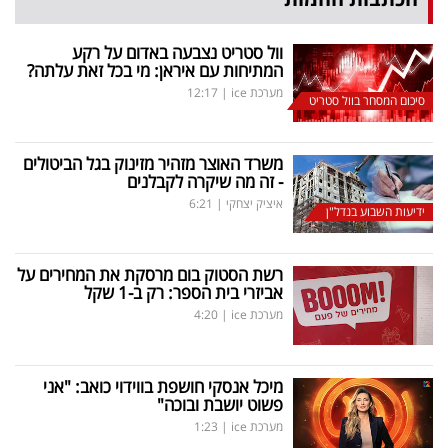
וול סטריט נצבעה באדום על רקע
המתיחות עם איראן: מי בכל זאת עלתה?
מערכת ice
|
12:17
סיכום המסחר בוול סטריט
משרד האוצר מזהיר מזינוק בגל הביטולים
- זה מה שיקרה לקבלנים
איציק יצחקי
|
6:21
ידיעות השבוע בנדל"ן
רשת הסטוק בום מרסקת את המחירים על
אביזרי בית הספר: רק ב-1 שקל
מערכת ice
|
4:20
מיכל אנסקי חושפת בווידוי כואב: "אני
פשוט יושבת ובוכה"
מערכת ice
|
1:23