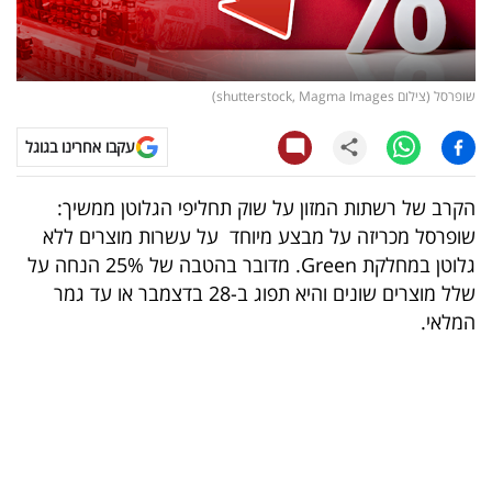
קריפטו
ויראלי
שופרסל (צילום shutterstock, Magma Images)
טלוויזיה
עקבו אחרינו בגוגל
עסקי
הקרב של רשתות המזון על שוק תחליפי הגלוטן ממשיך:
ספורט
שופרסל מכריזה על מבצע מיוחד על עשרות מוצרים ללא
גלוטן במחלקת Green. מדובר בהטבה של 25% הנחה על
קריירה
שלל מוצרים שונים והיא תפוג ב-28 בדצמבר או עד גמר
ולימודים
המלאי.
מינויים
רייטינג
רכב