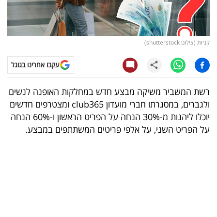
קריפטו
ויראלי
קניות (צילום shutterstock)
טלוויזיה
עקבו אחרינו בגוגל
עסקי
רשת המשביר משיקה מבצע חדש במחלקות האופנה לנשים
ספורט
ולגברים, במסגרתו חברי מועדון club365 ומצטרפים חדשים
יוכלו ליהנות מ-30% הנחה על הפריט הראשון ו-60% הנחה
קריירה
על הפריט השני, על אלפי פריטים המשתתפים במבצע.
ולימודים
מינויים
רייטינג
רכב