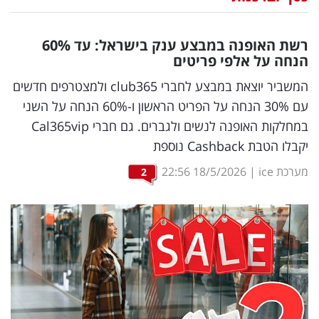
נדל"ן
רשת האופנה במבצע ענק בישראל: עד 60
%
דיגיטל
הנחה על אלפי פריטים
וטק
המשביר יוצאת במבצע לחברי club365 ולמצטרפים חדשים
עם 30% הנחה על הפריט הראשון ו-60% הנחה על השני
שיווק
במחלקות האופנה לנשים ולגברים. גם חברי Cal365vip
ופרסום
יקבלו הטבת Cashback נוספת
משפט
מערכת ice
|
18/5/2026
22:56
2
מדדים
ומחקרים
דעות
רכילות
עסקית