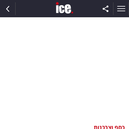
ראשי
הנבחרת
השוק
תקשורת
ומדיה
כסף
וצרכנות
כסף וצרכנות