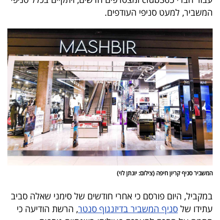
40
המשביר, למעט סניפי העודפים.
שיתופי
פעולה
דרושים
ניוזלטרים
מייל
המשביר סניף קריון חיפה (צילום: יונתן לוי)
אדום
במקביל, היום פורסם כי אחרי חודשים של סימני שאלה סביב
עתידו של
סניף המשביר בדיזנגוף סנטר
, הרשת הודיעה כי