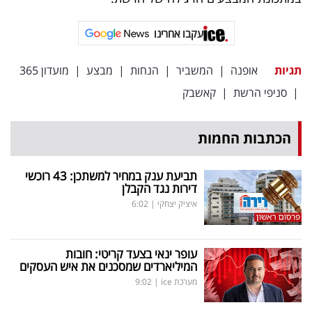
עקבו אחרינו
תגיות
אופנה
|
המשביר
|
הנחות
|
מבצע
|
מועדון 365
|
סניפי הרשת
|
קאשבק
הכתבות החמות
תביעת ענק במחיר למשתכן: 43 רוכשי
דירות נגד הקבלן
איציק יצחקי
|
6:02
עופר ינאי בצעד קריטי: חובות
המיליארדים שמסכנים את איש העסקים
מערכת ice
|
9:02