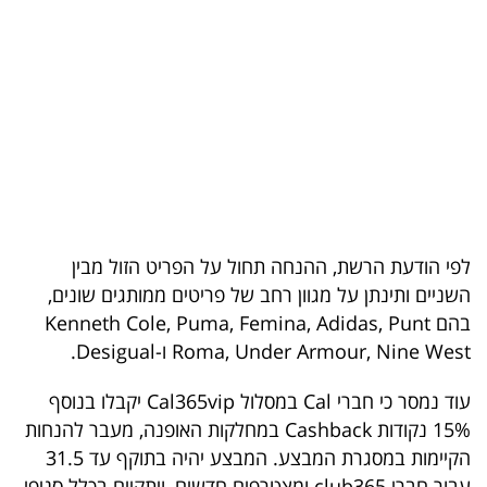
בריאות
תרבות
ופנאי
תיירות
TOP-
5
לפי הודעת הרשת, ההנחה תחול על הפריט הזול מבין
השניים ותינתן על מגוון רחב של פריטים ממותגים שונים,
המילון
בהם Kenneth Cole, Puma, Femina, Adidas, Punt
הכלכלי
Roma, Under Armour, Nine West ו-Desigual.
פודקאסט
עוד נמסר כי חברי Cal במסלול Cal365vip יקבלו בנוסף
15% נקודות Cashback במחלקות האופנה, מעבר להנחות
40
הקיימות במסגרת המבצע. המבצע יהיה בתוקף עד 31.5
UNDER
עבור חברי club365 ומצטרפים חדשים, ויתקיים בכלל סניפי