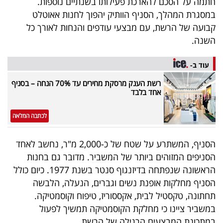
חתמה על הסכם להארכת פעילותו בשנתיים נוספות.
פרסמו
במסגרת המהלך, הסניף הוותיק יהפוך לחנות אאוטלט
באייס
קבועה של הרשת, עם מבצעי עודפים והנחות לאורך כל
השנה.
עקבו
אחרינו:
עוד ב-
רשת הענק מרסקת מחירים עד 70% הנחה – בסניף
אחד בלבד
לכתבה המלאה
הסניף, המשתרע על שטח של כ-2,000 מ"ר, נחשב לאחד
הסניפים המזוהים ביותר של המשביר. מדובר גם בחנות
הראשונה שנפתחה בדיזנגוף סנטר בשנת 1977. כיום כולל
הסניף מחלקות אופנת נשים וגברים, הנעלה, הלבשה
תחתונה, טקסטיל לבית, אקססוריז, טיפוח וקוסמטיקה.
במשביר ציינו כי מחלקת הקוסמטיקה תמשיך לפעול
במתכונת המבצעים הרגילה של הרשת.