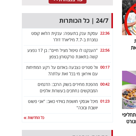
24/7 | כל הכותרות
עסקת ענק בתעופה: ענקית הלואו קוסט
22:36
נמכרת ב-7.7 מיליארד דולר
את
"הענקנו לו טיפול מציל חיים": בן 17 נפצע
22:56
קשה בתאונת טרקטורון בצפון
וול סטריט נצבעה באדום על רקע המתיחות
00:17
עם איראן: מי בכל זאת עלתה?
מהפכת מחירים בשוק הרכב: הדגמים
00:42
המבוקשים נחתכים בעשרות אלפים
מיכל אנסקי חושפת בווידוי כואב: "אני פשוט
01:23
יושבת ובוכה"
חליפי
כל החדשות
גורט