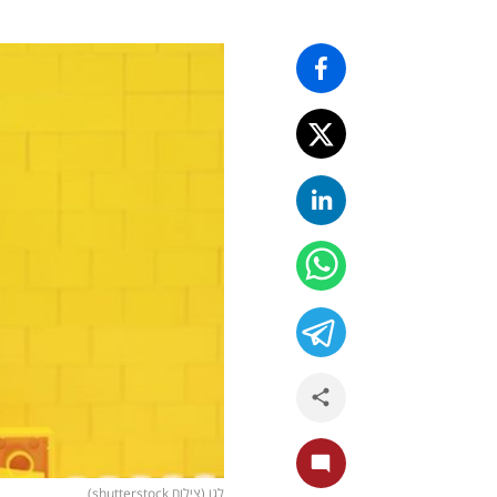
לגו (צילום shutterstock)