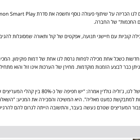
יצרנית הצעצועים הגדולה בעולם לגו הכריזה על שיתוף פעולה נוסף וחשפה א
ם החכמות" של החברה.
ילה קוביות עם חיישני תנועה, אפקטים של קול ותאורה שמסוגלות להגיב
דשה ישנם 12 ערכות חדשות כשכל אחת מכילה לפחות גרסת לגו אחת של דמות פוקימון. המכ
מנהלת השיווק והמוצר הראשית של לגו, ג'וליה גולדין אמרה: "יש חפיפה של כ-80% ב
ת למתבקשת כמעט מאליה". היא המשיכה והסבירה את המניע: "השאלה
עבור המעריצים שטרם נעשה בעבר, והתשובה הייתה לגרום להם להרגיש