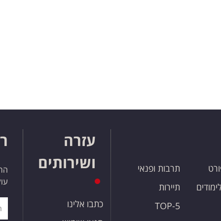
עזרה
רו
ושירותים
ורט
תרבות ופנאי
הרש
עול
לימודים
תיירות
כתבו אלינו
TOP-5