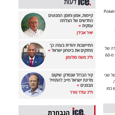
דעות
ת סדרת Pokémon Smart Play
קיימות, אמון וחוסן: המנועים
החדשים של הצלחה
עסקית
יאיר אבידן
התיישבות יהודית בעזה: כך
ירה של
מחזקים את ביטחון ישראל
הערכות תצא לדרך באוגוסט, אך ניתן כבר לבצע הזמנות מוקדמות. מחירן של הערכות אינו זול והוא מתחיל מ-60
ח"כ משה סולומון
ין קהלי המעריצים של שני
קיר הברזל שנסדק: שיקום
מדינת ישראל חייב להתחיל
מבפנים
 כמו
ח"כ עודד פורר
הנבחרת