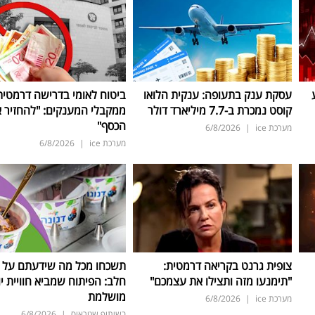
עסקת ענק בתעופה: ענקית הלואו
ביטוח לאומי בדרישה דרמטית
קוסט נמכרת ב-7.7 מיליארד דולר
ממקבלי המענקים: "להחזיר 
הכסף"
מערכת ice
|
6/8/2026
מערכת ice
|
6/8/2026
צופית גרנט בקריאה דרמטית:
תשכחו מכל מה שידעתם על ת
"תימנעו מזה ותצילו את עצמכם"
חלב: הפיתוח שמביא חוויית יו
מושלמת
מערכת ice
|
6/8/2026
בשיתוף שטראוס
|
6/8/2026