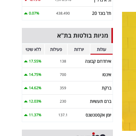
תל בונד 20
0.07%
438.490
מניות בולטות בת"א
עולות
יורדות
פעילות
ללא שינוי
אירודרום קבוצה
17.55%
138
אינטו
14.75%
700
ברקת
14.62%
359
ברם תעשיות
12.03%
230
יומן אקסטנשנס
11.37%
137.1