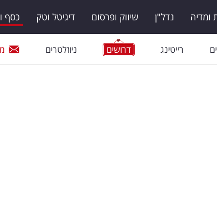
ומדיה
נדל"ן
שיווק ופרסום
דיגיטל וטק
כסף ו
ם
רייטינג
דרושים
ניוזלטרים
מי