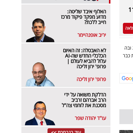
האלוף איבד שליטה:
מדוע מפקד פיקוד מרכז
חייב ללכת?
לאה
יריב אופנהיימר
לקראת מונדיאל 2026 ובה
לא האבטלה: זה האיום
ת כבר
הכלכלי החדש שה-AI
עלול להביא לעולם |
פרופ' ירון זליכה
פרופ' ירון זליכה
הדלקת משואה על ידי
הרב אברהם זרביב
מסכנת את לוחמי צה"ל
עו"ד יהודה שפר
עוד בנבחרת >>