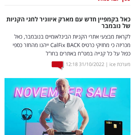
נדל"ן
כאל בקמפיין חדש עם מארק איווניר לחגי הקניות
דיגיטל
של נובמבר
וטק
לקראת מבצעי אתרי הקניות הבינלאומיים בנובמבר, כאל
מכריזה כי מחזיקי כרטיס CalFix BACK ייהנו מהחזר כספי
שיווק
כפול על כל קנייה במט"ח באתרים בחו"ל
ופרסום
מערכת ice
|
31/10/2022
12:18
משפט
מדדים
ומחקרים
דעות
רכילות
עסקית