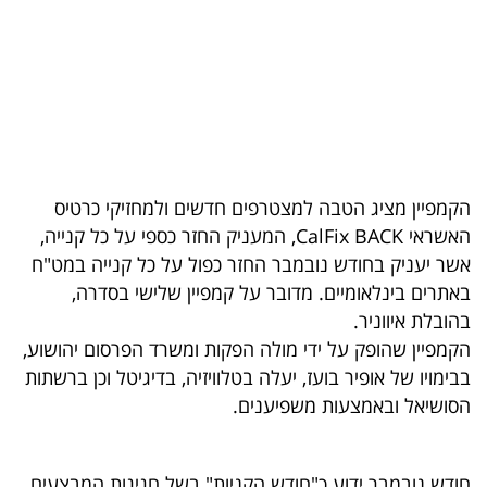
בריאות
תרבות
ופנאי
תיירות
הקמפיין מציג הטבה למצטרפים חדשים ולמחזיקי כרטיס
TOP-
האשראי CalFix BACK, המעניק החזר כספי על כל קנייה,
5
אשר יעניק בחודש נובמבר החזר כפול על כל קנייה במט"ח
באתרים בינלאומיים. מדובר על קמפיין שלישי בסדרה,
המילון
בהובלת איווניר.
הכלכלי
הקמפיין שהופק על ידי מולה הפקות ומשרד הפרסום יהושוע,
בבימויו של אופיר בועז, יעלה בטלוויזיה, בדיגיטל וכן ברשתות
פודקאסט
הסושיאל ובאמצעות משפיענים.
40
UNDER
חודש נובמבר ידוע כ"חודש הקניות" בשל חגיגות המבצעים