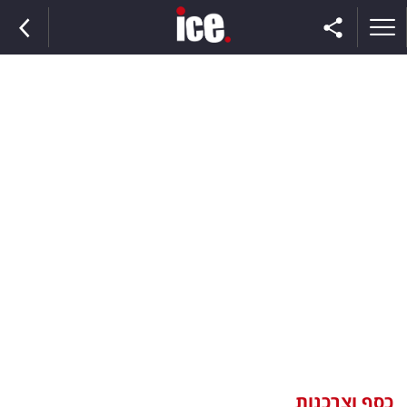
ראשי
הנבחרת
השוק
תקשורת
ומדיה
כסף
וצרכנות
כסף וצרכנות