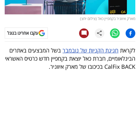
קריפטו
מארק איווניר בקמפיין כאל (צילום יחצ)
ויראלי
עקבו אחרינו בגוגל
טלוויזיה
לקראת
חגיגת הקניות של נובמבר
בשל המבצעים באתרים
עסקי
הבינלאומיים, חברת כאל יוצאת בקמפיין חדש כרטיס האשראי
ספורט
CalFix BACK בכיכובו של מארק איווניר.
קריירה
ולימודים
מינויים
רייטינג
רכב