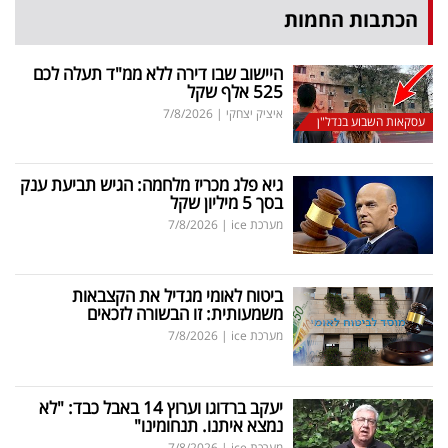
הכתבות החמות
היישוב שבו דירה ללא ממ"ד תעלה לכם
525 אלף שקל
איציק יצחקי
|
7/8/2026
עסקאות השבוע בנדל"ן
גיא פלג מכריז מלחמה: הגיש תביעת ענק
בסך 5 מיליון שקל
מערכת ice
|
7/8/2026
ביטוח לאומי מגדיל את הקצבאות
משמעותית: זו הבשורה לזכאים
מערכת ice
|
7/8/2026
יעקב ברדוגו וערוץ 14 באבל כבד: "לא
נמצא איתנו. תנחומינו"
מערכת ice
|
7/8/2026