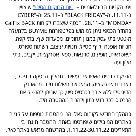
40
וימי הקניות הבינלאומיים –
"יום הרווקים הסיני"
שיצויין
ב-11.11, ה-"BLACK FRIDAY" ב–25.11 וה-"CYBER
MONDAY" ב–28.11. הכסף שיצברו לקוחות CalFix BACK
שיתופי
בהחזר הכספי ניתן למימוש בפלטפורמת BUYME בלמעלה
מ-900 בתי עסק במגוון תחומים: מסעדות שף, בתי קפה,
פעולה
חנויות אופנה ולייף סטייל, חנויות עיצוב, רשתות ספורט,
תיאטראות, מופעים, סדנאות, ספא, אטרקציות, יקבים, בתי
מלון ועוד.
דרושים
הנפקת כרטיס האשראי נעשית בתהליך הנפקה דיגיטלי,
ניוזלטרים
באתר ובאפליקציה, המאפשר תשלום מיידי מהארנק
הדיגיטלי ללא צורך בכרטיס פיזי, כך שניתן להנפיק את
הכרטיס בכל רגע נתון ולהנות מההטבה מיד.
מייל
במהלך החודש לקוחות כאל יהנו מהטבות נוספות על קניות
אדום
באתרים המובילים שיפורסמו באתר. ההטבה תינתן בין
התאריכים 1.11.22-30.11.22, בהרשמה מראש באתר כאל: