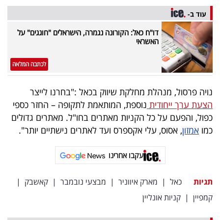
פרסמו
עוד ב-
באייס
דו"ח כאל: הקורונה נגמרה, הישראלים "חוגגים" על
האשראי
עקבו
אחרינו:
לכתבה המלאה
נויה פרסול, מנהלת מחלקת שיווק בכאל :"בחרנו לייצר
הצעת ערך ייחודית
נוספת, המותאמת לתקופה – החזר כספי
כפול, והפעם על כל הקניות מאתרים בחו"ל. מאתרים גדולים
כמו
אמזון
, אסוס, עלי אקספרס ועד לאתרים נישתיים יותר".
עקבו אחרינו
תגיות
כאל
|
מארק איווניר
|
מבצעי נובמבר
|
קאשבק
|
קמפיין
|
קניות אונליין