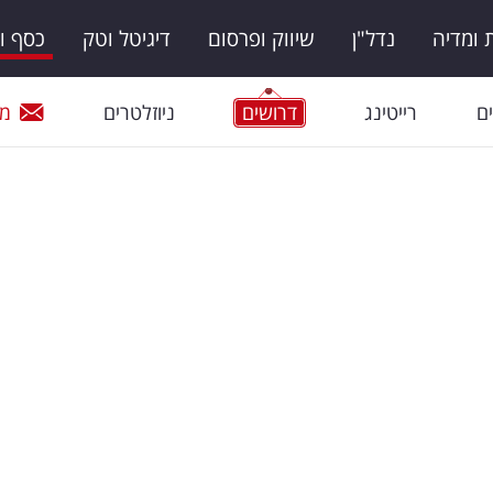
ומדיה
נדל"ן
שיווק ופרסום
דיגיטל וטק
כסף ו
ם
רייטינג
דרושים
ניוזלטרים
מי