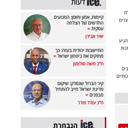
דעות
לת
קיימות, אמון וחוסן: המנועים
צרים
החדשים של הצלחה
עסקית
יאיר אבידן
הגיע
נות
התיישבות יהודית בעזה: כך
מחזקים את ביטחון ישראל
ח"כ משה סולומון
ח 18 חלקים בעיצובים
ות וסירים איכותיים
קיר הברזל שנסדק: שיקום
מדינת ישראל חייב להתחיל
מבפנים
ח"כ עודד פורר
הנבחרת