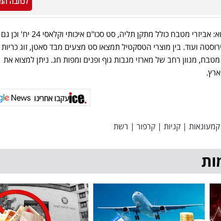
לכתבה המ
בקטגוריית כלי המטבח ניתן למצוא: אביזרי מטבח כולל מתקן תליה, סט סכו"ם איכותי וקלאסי 24 יח' וכן גם
נים, סט 3 קערות נירוסטה ועוד. בין מוצרי הטסקטיל תמצאו סט מצעים מבד סאטן, זוג כריות
 מטבח, מגוון רחב של מארזי מגבות גוף ופנים ומפות חג. ניתן למצוא את
ארץ.
עקבו אחרינו
קמעונאות
|
קניות
|
קרפור
|
רשת
ות