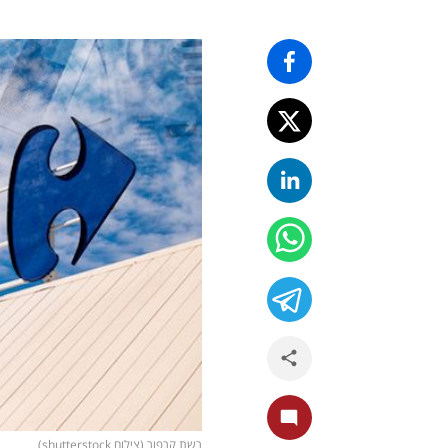
רשת קרפור (צילום shutterstock)