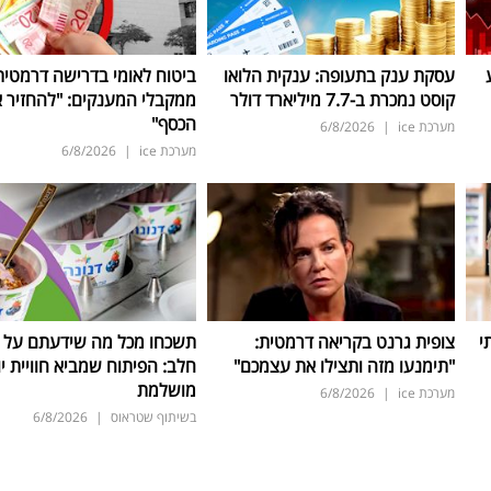
עסקת ענק בתעופה: ענקית הלואו
ביטוח לאומי בדרישה דרמטית
קוסט נמכרת ב-7.7 מיליארד דולר
ממקבלי המענקים: "להחזיר 
הכסף"
מערכת ice
|
6/8/2026
מערכת ice
|
6/8/2026
י
צופית גרנט בקריאה דרמטית:
תשכחו מכל מה שידעתם על ת
"תימנעו מזה ותצילו את עצמכם"
חלב: הפיתוח שמביא חוויית יו
מושלמת
מערכת ice
|
6/8/2026
בשיתוף שטראוס
|
6/8/2026