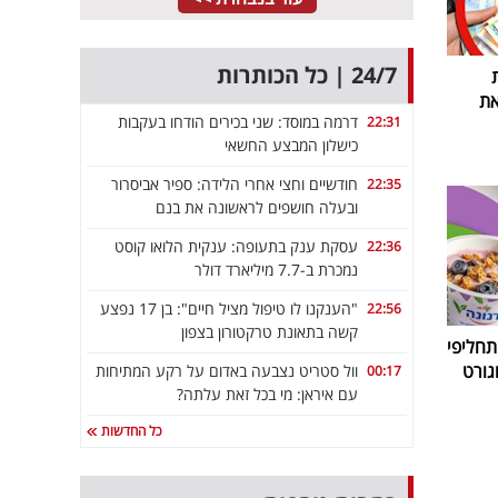
24/7 | כל הכותרות
את
דרמה במוסד: שני בכירים הודחו בעקבות
22:31
כישלון המבצע החשאי
חודשיים וחצי אחרי הלידה: ספיר אביסרור
22:35
ובעלה חושפים לראשונה את בנם
עסקת ענק בתעופה: ענקית הלואו קוסט
22:36
נמכרת ב-7.7 מיליארד דולר
"הענקנו לו טיפול מציל חיים": בן 17 נפצע
22:56
קשה בתאונת טרקטורון בצפון
חליפי
גורט
וול סטריט נצבעה באדום על רקע המתיחות
00:17
עם איראן: מי בכל זאת עלתה?
כל החדשות