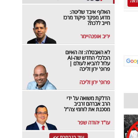
לאה
האלוף איבד שליטה:
מדוע מפקד פיקוד מרכז
חייב ללכת?
יריב אופנהיימר
לא האבטלה: זה האיום
הכלכלי החדש שה-AI
עלול להביא לעולם |
פרופ' ירון זליכה
פרופ' ירון זליכה
הדלקת משואה על ידי
הרב אברהם זרביב
מסכנת את לוחמי צה"ל
עו"ד יהודה שפר
עוד בנבחרת >>