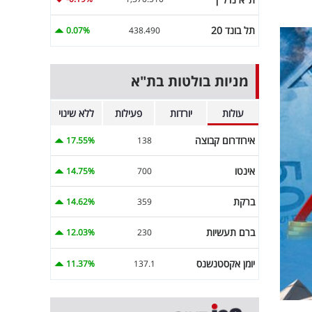
תל בונד 20
0.07%
438.490
מניות בולטות בת"א
עולות
יורדות
פעילות
ללא שינוי
אירודרום קבוצה
17.55%
138
אינטו
14.75%
700
ברקת
14.62%
359
ברם תעשיות
12.03%
230
יומן אקסטנשנס
11.37%
137.1