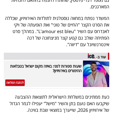
המארגנים.
המשדר נפתח במחווה נוסטלגית לתולדות האירוויזיון, שכללה
את הסרט הקצר "החיים של טוני" ואת הופעתה של ויקי
לאנדרוס עם השיר "L'amour est bleu". במהלך סרט
הפתיחה שולב גם קטע קצר מניצחונה של דנה
אינטרנשיונל עם "דיווה".
עוד ב-
שעות ספורות לפני: באיזה מקום ישראל בטבלאות
ההימורים באירוויזיון?
לכתבה המלאה
כעת ממתינים במשלחת הישראלית לתוצאות ההצבעה
שיקבעו האם נועם בתן והשיר "מישל" יעפילו לגמר הגדול
של אירוויזיון 2026, שייערך במוצאי שבת בווינה.