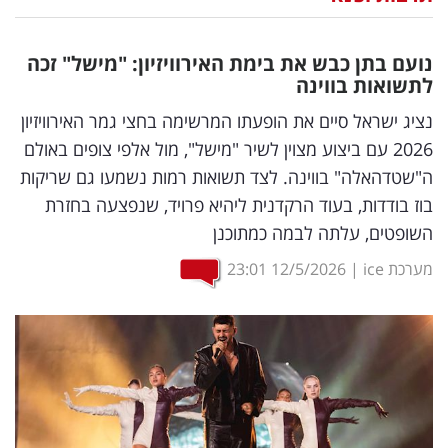
נדל"ן
נועם בתן כבש את בימת האירוויזיון: "מישל" זכה
דיגיטל
לתשואות בווינה
וטק
נציג ישראל סיים את הופעתו המרשימה בחצי גמר האירוויזיון
2026 עם ביצוע מצוין לשיר "מישל", מול אלפי צופים באולם
שיווק
ה"שטדהאלה" בווינה. לצד תשואות רמות נשמעו גם שריקות
ופרסום
בוז בודדות, בעוד הרקדנית ליהיא פרויד, שנפצעה בחזרת
השופטים, עלתה לבמה כמתוכנן
משפט
מערכת ice
|
12/5/2026
23:01
מדדים
ומחקרים
דעות
רכילות
עסקית