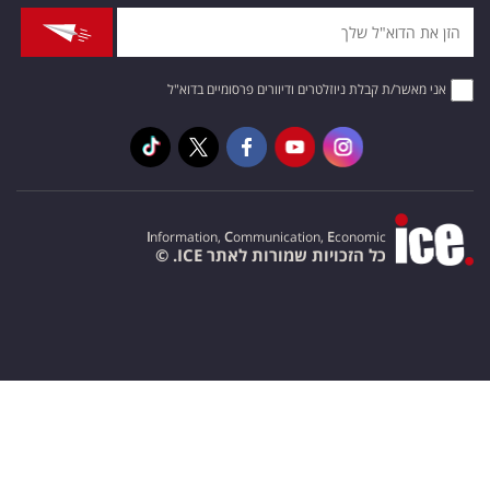
אני מאשר/ת קבלת ניוזלטרים ודיוורים פרסומיים בדוא"ל
I
nformation,
C
ommunication,
E
conomic
כל הזכויות שמורות לאתר ICE. ©