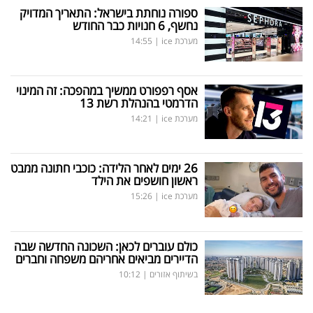
ספורה נוחתת בישראל: התאריך המדויק
נחשף, 6 חנויות כבר החודש
מערכת ice
|
14:55
אסף רפפורט ממשיך במהפכה: זה המינוי
הדרמטי בהנהלת רשת 13
מערכת ice
|
14:21
26 ימים לאחר הלידה: כוכבי חתונה ממבט
ראשון חושפים את הילד
מערכת ice
|
15:26
כולם עוברים לכאן: השכונה החדשה שבה
הדיירים מביאים אחריהם משפחה וחברים
בשיתוף אזורים
|
10:12