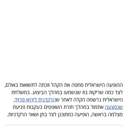
בריאות
תרבות
ופנאי
תיירות
TOP-
5
המילון
ההופעה הישראלית סחפה את הקהל וזכתה לתשואות באולם,
הכלכלי
לצד כמה שריקות בוז שנשמעו במהלך הביצוע. במשלחת
הישראלית נרשמה הקלה לאחר ש
הרקדנית ליהיא פרויד,
פודקאסט
שנפצעה
אתמול במהלך חזרת השופטים בעקבות פגיעת
מצלמה בראשה, הופיעה כמתוכנן לצד בתן ושאר הרקדניות.
40
UNDER