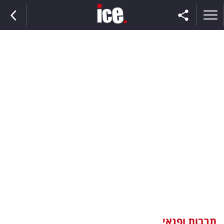
ראשי
הנבחרת
השוק
תקשורת
ומדיה
כסף
וצרכנות
תרבות ופנאי