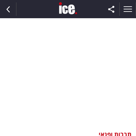
ראשי
הנבחרת
השוק
תקשורת
ומדיה
כסף
וצרכנות
תרבות ופנאי