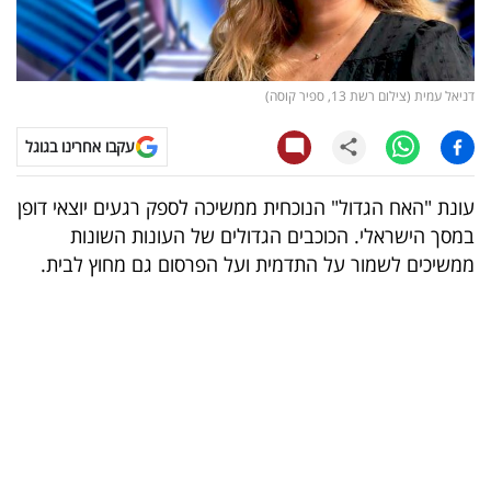
קריפטו
ויראלי
דניאל עמית (צילום רשת 13, ספיר קוסה)
טלוויזיה
עקבו אחרינו בגוגל
עסקי
עונת "האח הגדול" הנוכחית ממשיכה לספק רגעים יוצאי דופן
ספורט
במסך הישראלי. הכוכבים הגדולים של העונות השונות
ממשיכים לשמור על התדמית ועל הפרסום גם מחוץ לבית.
קריירה
ולימודים
מינויים
רייטינג
רכב