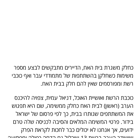
בריאות
תרבות
ופנאי
תיירות
TOP-
כחלק משגרת בית האח, הדיירים מתבקשים לבצע מספר
5
משימות כשחלקן בהשתתפות של מתמודדי עבר ואף כוכבי
רשת ומפורסמים שאין להם חלק בבית האח.
המילון
הכלכלי
כוכבת הרשת ואושיית האוכל, דניאל עמית, צפויה להיכנס
הערב (ראשון) לבית האח כחלק ממשימה, שם היא תפגוש
פודקאסט
את המשתתפים שנותרו בבית, כך לפי פרסום של ישראל
בידור. פרטי המשימה המלאים והסיבה לכניסה שלה טרם
40
ידועים, אך אנחנו לא יכולים כבר לחכות לקראת הפרק
UNDER
שישודר הערב ברשת 13 שיכלול גם הדחה כפולה ומפתיעה.