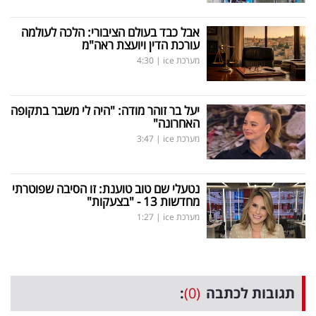
אבל כבד בעולם הציבורי: הלכה לעולמה
עורכת הדין ויועצת ראה"מ
מערכת ice
|
4:30
יעל בר זוהר מודה: "היה לי משבר בתקופה
האחרונה"
מערכת ice
|
3:47
נטעלי שם טוב טוענת: זו הסיבה שפוטרתי
מחדשות 13 - "בצעקות"
מערכת ice
|
1:27
תגובות לכתבה
(0)
: