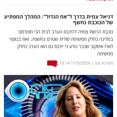
נדל"ן
דניאל עמית בדרך ל"אח הגדול": המהלך המפתיע
דיגיטל
של הכוכבת נחשף
וטק
כוכבת הרשת צפויה להיכנס הערב לבית הכי מפורסם
במדינה כחלק ממשימה סודית שטרם נחשפה. זאת בנוסף
שיווק
לארז איסקוב שכבר נודע כי ייכנס גם הוא הערב כחלק
ופרסום
ממשימה
משפט
מערכת ice
|
17/5/2026
10:14
מדדים
ומחקרים
דעות
רכילות
עסקית