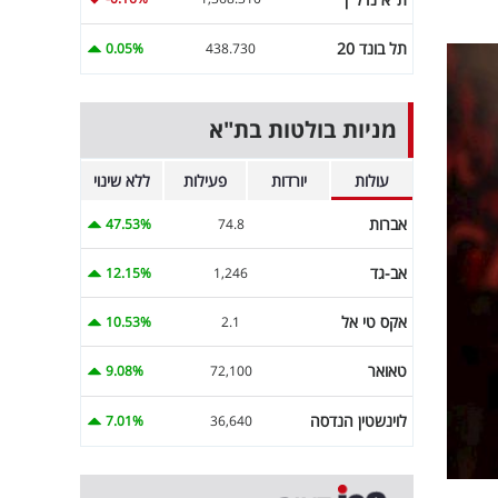
תל בונד 20
0.05%
438.730
מניות בולטות בת"א
עולות
יורדות
פעילות
ללא שינוי
אברות
47.53%
74.8
אב-גד
12.15%
1,246
אקס טי אל
10.53%
2.1
טאואר
9.08%
72,100
לוינשטין הנדסה
7.01%
36,640