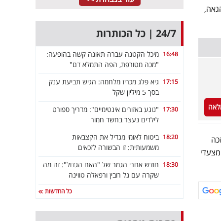
גאה,
24/7 | כל הכותרות
מיכל הקטנה עברה תאונה קשה בהופעה:
16:48
"מכה מטורפת, הפה התמלא דם"
גיא פלג מכריז מלחמה: הגיש תביעת ענק
17:15
בסך 5 מיליון שקל
לאה
"נוגע באזורים אינטימיים": מדריך ספורט
17:30
לילדים נעצר בחשד חמור
ביטוח לאומי מגדיל את הקצבאות
18:20
כה
משמעותית: זו הבשורה לזכאים
מצעדי
חודש אחרי הגמר של "האח הגדול": זה מה
18:30
שקרה עם גל רובין ורפאלה טווינה
כל החדשות