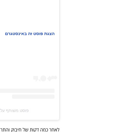
הצגת פוסט זה באינסטגרם
פוסט משותף על ידי ‏‎gil mishali גיל משעלי‎‏ (@‏li‎
לאחר כמה דקות של חיבוק והתר