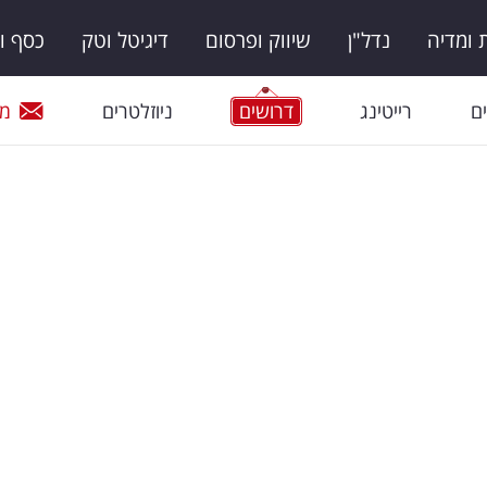
ומדיה
נדל"ן
שיווק ופרסום
דיגיטל וטק
כסף ו
ם
רייטינג
דרושים
ניוזלטרים
מי