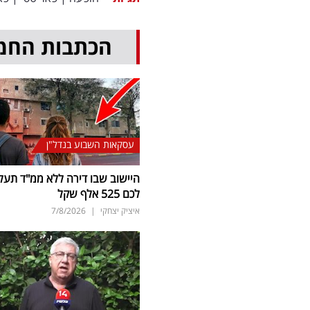
הכתבות החמ
עסקאות השבוע בנדל"ן
היישוב שבו דירה ללא ממ"ד תעל
לכם 525 אלף שקל
איציק יצחקי
|
7/8/2026