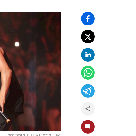
פאר טסי (צילום אינסטגרם/ peertasi)