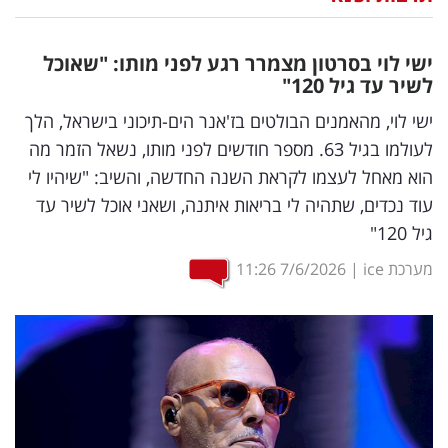
נדל"ן
ישי לוי בסרטון מצמרר רגע לפני מותו: "שאוכל
דיגיטל
לשיר עד גיל 120"
וטק
ישי לוי, מהאמנים הבולטים בז'אנר הים-תיכוני בישראל, הלך
לעולמו בגיל 63. מספר חודשים לפני מותו, נשאל הזמר מה
שיווק
הוא מאחל לעצמו לקראת השנה החדשה, והשיב: "שיהיו לי
ופרסום
עוד נכדים, שתהיה לי בריאות איתנה, ושאני אוכל לשיר עד
גיל 120"
משפט
מערכת ice
|
7/6/2026
11:26
מדדים
ומחקרים
דעות
רכילות
עסקית