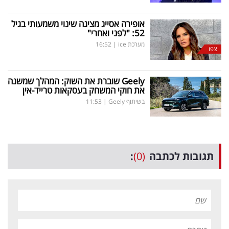
אופירה אסייג מציגה שינוי משמעותי בגיל
52: "לפני ואחרי"
מערכת ice
|
16:52
צפו
Geely
שוברת את השוק: המהלך שמשנה
את חוקי המשחק בעסקאות טרייד-אין
בשיתוף Geely
|
11:53
תגובות לכתבה
(0)
: