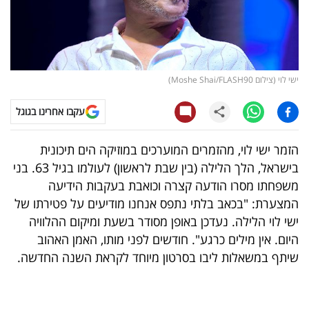
קריפטו
ויראלי
ישי לוי (צילום Moshe Shai/FLASH90)
טלוויזיה
עקבו אחרינו בגוגל
עסקי
ספורט
הזמר ישי לוי, מהזמרים המוערכים במוזיקה הים תיכונית
בישראל, הלך הלילה (בין שבת לראשון) לעולמו בגיל 63. בני
קריירה
משפחתו מסרו הודעה קצרה וכואבת בעקבות הידיעה
ולימודים
המצערת: "בכאב בלתי נתפס אנחנו מודיעים על פטירתו של
ישי לוי הלילה. נעדכן באופן מסודר בשעת ומיקום ההלוויה
מינויים
היום. אין מילים כרגע". חודשים לפני מותו, האמן האהוב
שיתף במשאלות ליבו בסרטון מיוחד לקראת השנה החדשה.
רייטינג
רכב