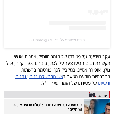
פרסמו
באייס
עקבו
אחרינו:
פוסט משותף על ידי ‏‎V1‎‏ (@‏‎v1.israel‎‏)
עקב הידיעה על פטירתו של הזמר הוותיק, אמנים ואנשי
תקשורת רבים הביעו צער על לכתו, ביניהם נסרין קדרי, אייל
גולן, ואופירה אסייג. במקביל לכך, פורסמה ברשתות
החברתיות הודעה מטעם ר
אש הממשלה בנימין נתניהו
ורעייתו
על פטירתו של הזמר ישי לוי ז"ל.
עוד ב-
רוני מאנה נגד שרה נתניהו: "כולם יודעים את זה
ושותקים"