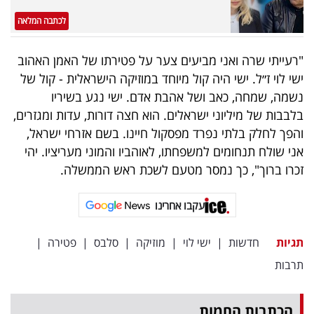
לכתבה המלאה
"רעייתי שרה ואני מביעים צער על פטירתו של האמן האהוב
ישי לוי ז״ל. ישי היה קול מיוחד במוזיקה הישראלית - קול של
נשמה, שמחה, כאב ושל אהבת אדם. ישי נגע בשיריו
בלבבות של מיליוני ישראלים. הוא חצה דורות, עדות ומגזרים,
והפך לחלק בלתי נפרד מפסקול חיינו. בשם אזרחי ישראל,
אני שולח תנחומים למשפחתו, לאוהביו והמוני מעריציו. יהי
זכרו ברוך", כך נמסר מטעם לשכת ראש הממשלה.
עקבו אחרינו
תגיות
חדשות
|
ישי לוי
|
מוזיקה
|
סלבס
|
פטירה
|
תרבות
הכתבות החמות