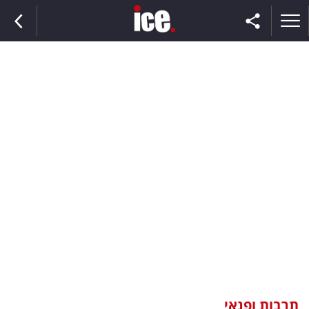
ראשי
הנבחרת
השוק
תקשורת
ומדיה
כסף
וצרכנות
תרבות ופנאי