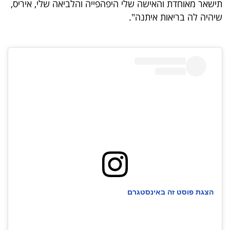
תישאר מאוחדת והאישה שלי היפהפייה והלביאה שלי, איריס,
40
שיהיה לה בריאות איתנה".
שיתופי
פעולה
דרושים
ניוזלטרים
מייל
הצגת פוסט זה באינסטגרם
אדום