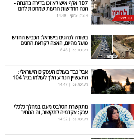
107 אלף איש לא זכו בדירה בהנחה -
הנה החדשות הרעות שמחכות להם
איציק יצחקי
|
14:49
טור שישי
בשורה לנהגים בישראל: הכביש החדש
פועל מהיום, האצה לקראת החגים
מערכת ice
|
8:46
אבל כבד בעולם העסקים הישראלי:
התעשיין הנודע הלך לעולמו בגיל 104
מערכת ice
|
14:47
מתקשרת הסלבס מעכו במהלך כלכלי
ענק: אקדמיה לתקשור, זה המחיר
מערכת ice
|
14:52