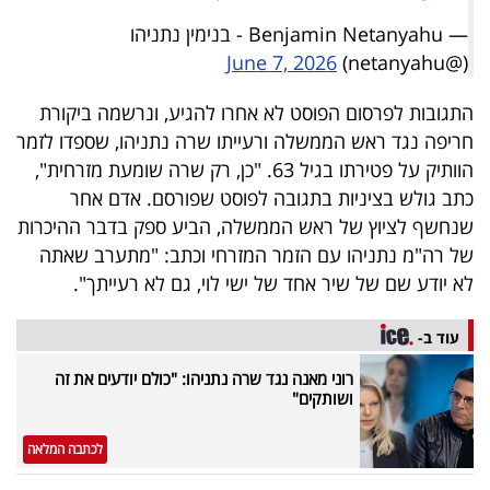
פרסמו
— Benjamin Netanyahu - בנימין נתניהו
באייס
June 7, 2026
(@netanyahu)
עקבו
התגובות לפרסום הפוסט לא אחרו להגיע, ונרשמה ביקורת
אחרינו:
חריפה נגד ראש הממשלה ורעייתו שרה נתניהו, שספדו לזמר
הוותיק על פטירתו בגיל 63. "כן, רק שרה שומעת מזרחית",
כתב גולש בציניות בתגובה לפוסט שפורסם. אדם אחר
שנחשף לציוץ של ראש הממשלה, הביע ספק בדבר ההיכרות
של רה"מ נתניהו עם הזמר המזרחי וכתב: "מתערב שאתה
לא יודע שם של שיר אחד של ישי לוי, גם לא רעייתך".
עוד ב-
רוני מאנה נגד שרה נתניהו: "כולם יודעים את זה
ושותקים"
לכתבה המלאה