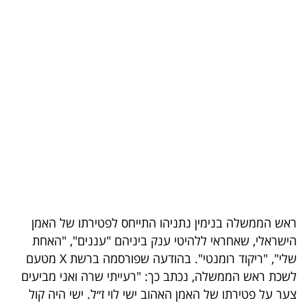
בריאות
תרבות
ופנאי
תיירות
TOP-
5
המילון
הכלכלי
ראש הממשלה בנימין נתניהו התייחס לפטירתו של האמן
הישראלי, שאחראי ללהיטי ענק ביניהם "עננים", "האחת
פודקאסט
שלי", "ריקוד רומנטי". בהודעה שפורסמה ברשת X מטעם
לשכת ראש הממשלה, נכתב כך: "רעייתי שרה ואני מביעים
40
צער על פטירתו של האמן האהוב ישי לוי ז״ל. ישי היה קול
UNDER