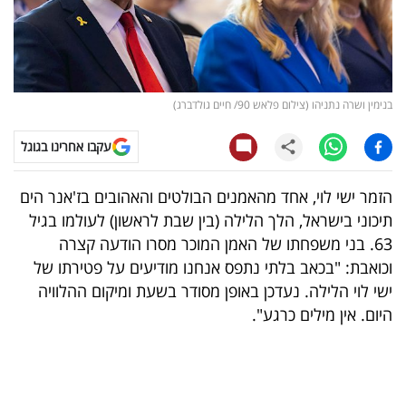
קריפטו
ויראלי
בנימין ושרה נתניהו (צילום פלאש 90/ חיים גולדברג)
טלוויזיה
עקבו אחרינו בגוגל
עסקי
ספורט
הזמר ישי לוי, אחד מהאמנים הבולטים והאהובים בז'אנר הים
תיכוני בישראל, הלך הלילה (בין שבת לראשון) לעולמו בגיל
קריירה
63. בני משפחתו של האמן המוכר מסרו הודעה קצרה
ולימודים
וכואבת: "בכאב בלתי נתפס אנחנו מודיעים על פטירתו של
ישי לוי הלילה. נעדכן באופן מסודר בשעת ומיקום ההלוויה
מינויים
היום. אין מילים כרגע".
רייטינג
רכב