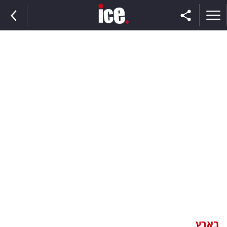
ראשי
הנבחרת
השוק
תקשורת
ומדיה
כסף
וצרכנות
בארץ