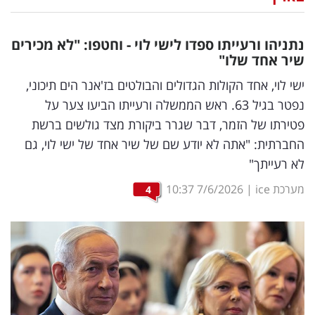
נדל"ן
נתניהו ורעייתו ספדו לישי לוי - וחטפו: "לא מכירים
דיגיטל
שיר אחד שלו"
וטק
ישי לוי, אחד הקולות הגדולים והבולטים בז'אנר הים תיכוני,
נפטר בגיל 63. ראש הממשלה ורעייתו הביעו צער על
שיווק
פטירתו של הזמר, דבר שגרר ביקורת מצד גולשים ברשת
ופרסום
החברתית: "אתה לא יודע שם של שיר אחד של ישי לוי, גם
לא רעייתך"
משפט
מערכת ice
|
7/6/2026
10:37
4
מדדים
ומחקרים
דעות
רכילות
עסקית