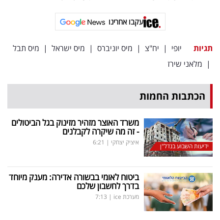
עקבו אחרינו
תגיות
יופי
|
יח"צ
|
מיס יוניברס
|
מיס ישראל
|
מיס תבל
|
מלאני שירז
הכתבות החמות
משרד האוצר מזהיר מזינוק בגל הביטולים
- זה מה שיקרה לקבלנים
איציק יצחקי
|
6:21
ידיעות השבוע בנדל"ן
ביטוח לאומי בבשורה אדירה: מענק מיוחד
בדרך לחשבון שלכם
מערכת ice
|
7:13