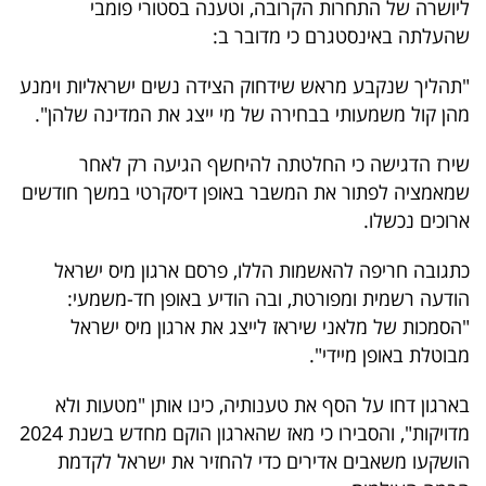
ליושרה של התחרות הקרובה, וטענה בסטורי פומבי
40
שהעלתה באינסטגרם כי מדובר ב:
"תהליך שנקבע מראש שידחוק הצידה נשים ישראליות וימנע
שיתופי
מהן קול משמעותי בבחירה של מי ייצג את המדינה שלהן".
פעולה
שירז הדגישה כי החלטתה להיחשף הגיעה רק לאחר
שמאמציה לפתור את המשבר באופן דיסקרטי במשך חודשים
ארוכים נכשלו.
דרושים
כתגובה חריפה להאשמות הללו, פרסם ארגון מיס ישראל
ניוזלטרים
הודעה רשמית ומפורטת, ובה הודיע באופן חד-משמעי:
"הסמכות של מלאני שיראז לייצג את ארגון מיס ישראל
מבוטלת באופן מיידי".
מייל
בארגון דחו על הסף את טענותיה, כינו אותן "מטעות ולא
אדום
מדויקות", והסבירו כי מאז שהארגון הוקם מחדש בשנת 2024
הושקעו משאבים אדירים כדי להחזיר את ישראל לקדמת