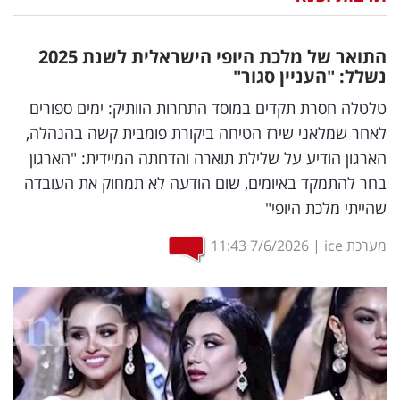
נדל"ן
התואר של מלכת היופי הישראלית לשנת 2025
דיגיטל
נשלל: "העניין סגור"
וטק
טלטלה חסרת תקדים במוסד התחרות הוותיק: ימים ספורים
לאחר שמלאני שירז הטיחה ביקורת פומבית קשה בהנהלה,
שיווק
הארגון הודיע על שלילת תוארה והדחתה המיידית: "הארגון
ופרסום
בחר להתמקד באיומים, שום הודעה לא תמחוק את העובדה
שהייתי מלכת היופי"
משפט
מערכת ice
|
7/6/2026
11:43
מדדים
ומחקרים
דעות
רכילות
עסקית