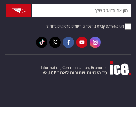
אני מאשר/ת קבלת ניוזלטרים ודיוורים פרסומיים בדוא"ל
I
nformation,
C
ommunication,
E
conomic
כל הזכויות שמורות לאתר ICE. ©