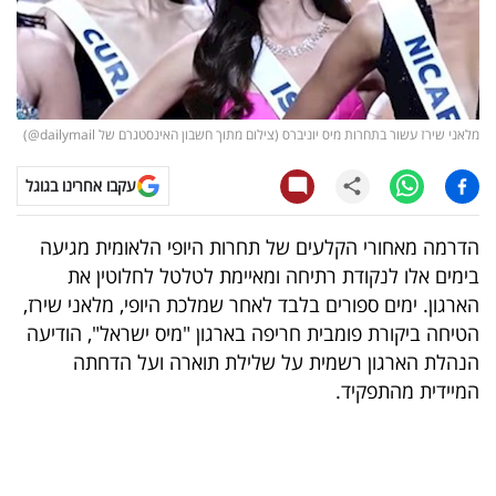
קריפטו
ויראלי
מלאני שירז עשור בתחרות מיס יוניברס (צילום מתוך חשבון האינסטגרם של dailymail@)
טלוויזיה
עקבו אחרינו בגוגל
עסקי
ספורט
הדרמה מאחורי הקלעים של תחרות היופי הלאומית מגיעה
בימים אלו לנקודת רתיחה ומאיימת לטלטל לחלוטין את
קריירה
הארגון. ימים ספורים בלבד לאחר שמלכת היופי, מלאני שירז,
ולימודים
הטיחה ביקורת פומבית חריפה בארגון "מיס ישראל", הודיעה
הנהלת הארגון רשמית על שלילת תוארה ועל הדחתה
מינויים
המיידית מהתפקיד.
רייטינג
רכב