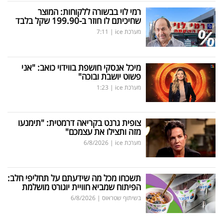
רמי לוי בבשורה ללקוחות: המוצר
שחיכיתם לו חוזר ב-199.90 שקל בלבד
מערכת ice
|
7:11
מיכל אנסקי חושפת בווידוי כואב: "אני
פשוט יושבת ובוכה"
מערכת ice
|
1:23
צופית גרנט בקריאה דרמטית: "תימנעו
מזה ותצילו את עצמכם"
מערכת ice
|
6/8/2026
תשכחו מכל מה שידעתם על תחליפי חלב:
הפיתוח שמביא חוויית יוגורט מושלמת
בשיתוף שטראוס
|
6/8/2026