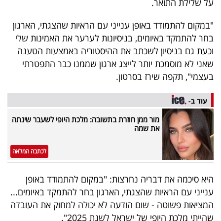
על שלילת התואר.
"במקום להתמודד באופן ענייני עם הראיות שהצגתי, הארגון
בחר להתמקד באיומים, בניסיונות לערער את האמינות שלי
וכעת גם בניסיון לשכתב את ההיסטוריה באמצעות הטענה
שאני לא מוסמכת יותר לייצג ארגון שממנו כבר התפטרתי
בעצמי", תקפה שירז בסרטון.
עוד ב-
מור ממן חוזרת בתשובה: מלכת היופי לשעבר שינתה
את שמה
לכתבה המלאה
היא סיכמה את דבריה נחרצות: "במקום להתמודד באופן
ענייני עם הראיות שהצגתי, הארגון בחר להתמקד באיומים...
המציאות פשוטה - שום הודעה לא יכולה למחוק את העובדה
שהייתי מלכת היופי של ישראל לשנת 2025".