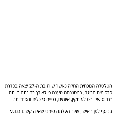
בריאות
תרבות
ופנאי
תיירות
TOP-
5
המילון
הכלכלי
הטלטלה הנוכחית החלה כאשר שירז בת ה-27 יצאה בסדרת
פרסומים חריגה, במסגרתה טענה כי לאורך כהונתה חוותה:
פודקאסט
"דפוס של יחס לא תקין, איומים, כפייה כלכלית והפחדות".
40
בנוסף לפן האישי, שירז העלתה סימני שאלה קשים בנוגע
UNDER