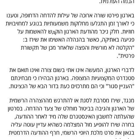
הבמה העולמית.
פרסמו
באייס
בארגון פירטו שורה ארוכה של עילות להדחה הדחופה, וטענו
כי לאורך זמן התגלעו מחלוקות משמעותיות בנוגע למחויבויות
עקבו
חוזיות. חלק ניכר מהודעת הארגון הוקдש להאשמות על
אחרינו:
פגיעה באתיקה, כאשר בהנהלה האשימו את שירז ב:
"הקלטה לא מורשית והפצה שלאחר מכן של תקשורת
פרטית".
לדברי הארגון, המעשה אינו אתי בשום צורה ואינו תואם את
סטנדרט המקצועיות המצופה. בארגון הבהירו כי מבחינתם
"העניין סגור" וכי הם מתרכזים כעת בדור הבא של הנציגות.
מנגד, שירז מסרבת לסגת או להתרגש מההצהרה הרשמית
של הארגון והגיבה בביטול מוחלט של צעד ההדחה. בסרטון
שהעלתה לחשבון האינסטגרם שלה מיד לאחר ההודעה,
בחרה שירז להופיע מול המצלמה כשהיא עדיין עוטה עליה
בגאון את סרט מלכת היופי הרשמי, חרף ההודעה הדרמטית