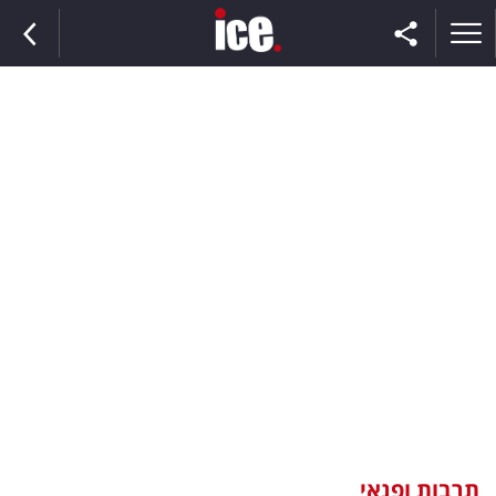
ראשי
הנבחרת
השוק
תקשורת
ומדיה
כסף
וצרכנות
תרבות ופנאי