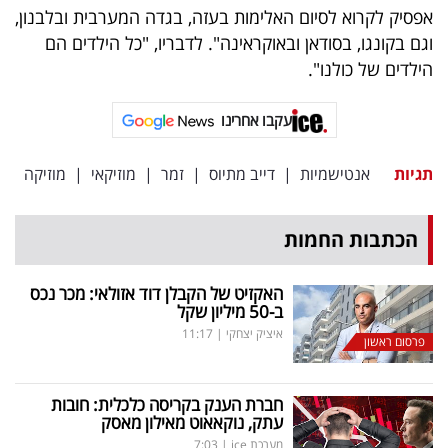
פרסמו
אפסיק לקרוא לסיום האלימות בעזה, בגדה המערבית ובלבנון,
באייס
וגם בקונגו, בסודאן ובאוקראינה". לדבריו, "כל הילדים הם
הילדים של כולנו".
עקבו
אחרינו:
עקבו אחרינו
תגיות
אנטישמיות
|
דייב מתיוס
|
זמר
|
מוזיקאי
|
מוזיקה
הכתבות החמות
האקזיט של הקבלן דוד אזולאי: מכר נכס
ב-50 מיליון שקל
איציק יצחקי
|
11:17
פרסום ראשון
חברת הענק בקריסה כלכלית: חובות
עתק, נוקאאוט מאילון מאסק
מערכת ice
|
7:03