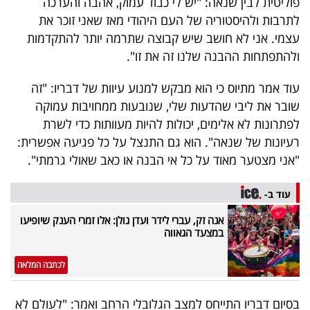
פוליטית לבין שנאה: "יש לי כבוד עמוק, אהבה והערכה
40
לתרבות ולהיסטוריה של העם היהודי מאז שאני זוכר את
עצמי. אני לא חושב שיש קבוצה שתרמה יותר להתקדמות
ולהתפתחות ההבנה שלנו זה את זו".
שיתופי
עוד אמר מתיוס כי הוא מבקש למנוע עיוות של דבריו: "זה
פעולה
שובר את ליבי שהדעות שלי, שנובעות ממחויבות עמוקה
לפתרונות לא אלימים, יכולות להיות מעוותות כדי לשרת
רעיונות של שנאה". הוא גם התנצל על כל פגיעה אפשרית:
דרושים
"אני מצטער מאוד על כל אי הבנה או כאב שאולי גרמתי".
ניוזלטרים
עוד ב-
אנה זק, עברי לידר ועדן גולן: אלו זמרי הענק שיופיעו
במצעד הגאווה
מייל
אדום
לכתבה המלאה
בסיום דבריו התייחס למצב הגלובלי הרחב ואמר: "לעולם לא