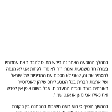
בריאות
תרבות
ופנאי
תיירות
TOP-
5
במהלך ההופעה האחרונה ביקש מתיוס להבהיר את עמדותיו
בצורה חד משמעית ואמר: "זה לא סוד, לפחות אני לא מנסה
המילון
להסתיר את זה, שאני לא מסכים עם המדיניות של ישראל
הכלכלי
ושל ארצות הברית בכל הנוגע ליחס שלהן לאוכלוסייה
האזרחית בעזה ובגדה המערבית. אבל בשום אופן אין לפרש
פודקאסט
זאת כאילו אני גזען או אנטישמי".
40
בהמשך הוסיף כי הוא רואה חשיבות בהבחנה בין ביקורת
UNDER