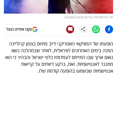
קריפטו
זמר-אילוסטרציה (צילום shutterstock)
ויראלי
עקבו אחרינו בגוגל
טלוויזיה
הופעתו של המוזיקאי האמריקני דייב מתיוס בצפון קרוליינה
עסקי
הפכה בימים האחרונים לוויראלית, לאחר שבמהלכה נשא
ספורט
נאום ארוך שבו התייחס לעמדותיו כלפי ישראל והבהיר כי הוא
מתנגד לאנטישמיות. זאת, ברקע דיווחים על קריאות
קריירה
אנטישמיות שנשמעו בהופעה קודמת שלו.
ולימודים
מינויים
רייטינג
רכב