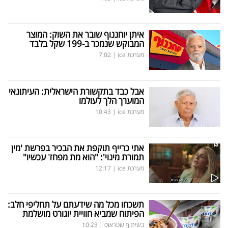
איתן יוחננוף שובר את השוק: המוצר
המבוקש שנמכר ב-199 שקל בלבד
מערכת ice
|
7:02
אבל כבד בתקשורת הישראלית: העיתונאי
המוערך הלך לעולמו
מערכת ice
|
10:43
אתי כרייף תוקפת את הבכיר בפרשת 'מין
תמורת מינוי': "הוא מת מפחד עכשיו"
מערכת ice
|
12:17
תשכחו מכל מה שידעתם על תחליפי חלב:
הפיתוח שמביא חוויית יוגורט מושלמת
בשיתוף שטראוס
|
10:23