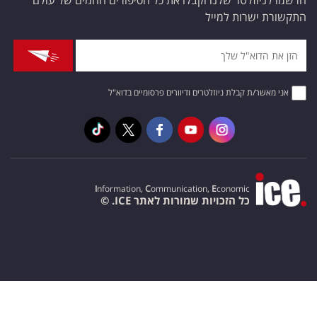
הרשמו לניוזלטר שלנו וקבלו את כל הסיפורים החמים של עולם
התקשורת ישרות למייל
אני מאשר/ת קבלת ניוזלטרים ודיוורים פרסומיים בדוא"ל
I
nformation,
C
ommunication,
E
conomic
כל הזכויות שמורות לאתר ICE. ©