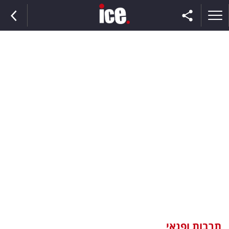
ראשי
הנבחרת
השוק
תקשורת
ומדיה
כסף
וצרכנות
תרבות ופנאי