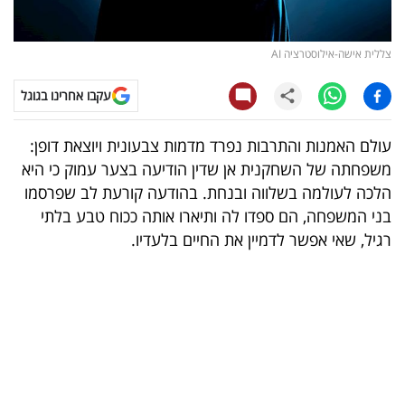
קריפטו
צללית אישה-אילוסטרציה AI
ויראלי
עקבו אחרינו בגוגל
טלוויזיה
עולם האמנות והתרבות נפרד מדמות צבעונית ויוצאת דופן:
עסקי
משפחתה של השחקנית אן שדין הודיעה בצער עמוק כי היא
ספורט
הלכה לעולמה בשלווה ובנחת. בהודעה קורעת לב שפרסמו
בני המשפחה, הם ספדו לה ותיארו אותה ככוח טבע בלתי
קריירה
רגיל, שאי אפשר לדמיין את החיים בלעדיו.
ולימודים
מינויים
רייטינג
רכב