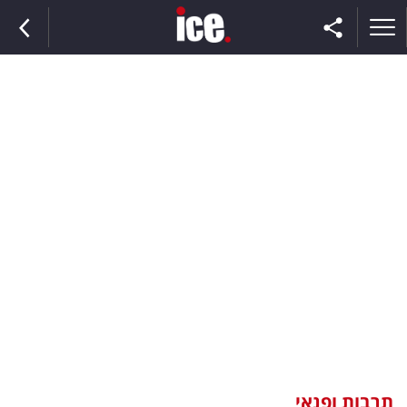
ראשי
הנבחרת
השוק
תקשורת
ומדיה
כסף
וצרכנות
תרבות ופנאי