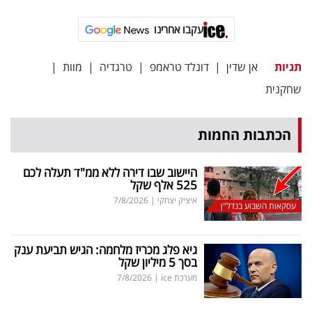
פרסמו
באייס
עקבו אחרינו
עקבו
תגיות
אן שדין
|
דונלד טראמפ
|
טרגדיה
|
מוות
|
אחרינו:
שחקנית
הכתבות החמות
היישוב שבו דירה ללא ממ"ד תעלה לכם
525 אלף שקל
איציק יצחקי
|
7/8/2026
עסקאות השבוע בנדל"ן
גיא פלג מכריז מלחמה: הגיש תביעת ענק
בסך 5 מיליון שקל
מערכת ice
|
7/8/2026