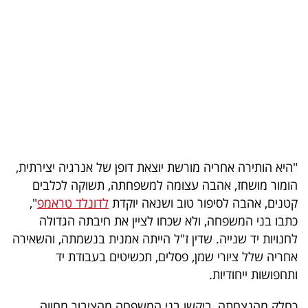
בריאות
תרבות
ופנאי
תיירות
TOP-
5
"היא הותירה אחריה מורשת יוצאת דופן של אנרגיה יצירתית,
הומור מושחז, אהבה עצומה למשפחתה, תשוקה לכלבים
המילון
קטנים, אהבה לסיפור טוב ושנאה יוקדת
לדונלד טראמפ
",
הכלכלי
כתבו בני המשפחה, ולא שכחו לציין את חיבתה הגדולה
לחנויות יד שנייה. שדין ז"ל הייתה אמנית בנשמתה, והשאירה
פודקאסט
אחריה שלל ציורי שמן, פסלים, תכשיטים בעבודת יד
ותחפושות ייחודיות.
40
UNDER
כחלק מהנצחתה, ביקשו בני המשפחה מהציבור מחווה