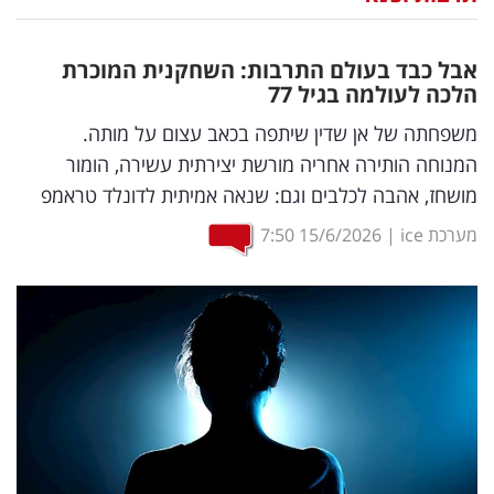
נדל"ן
אבל כבד בעולם התרבות: השחקנית המוכרת
דיגיטל
הלכה לעולמה בגיל 77
וטק
משפחתה של אן שדין שיתפה בכאב עצום על מותה.
המנוחה הותירה אחריה מורשת יצירתית עשירה, הומור
שיווק
מושחז, אהבה לכלבים וגם: שנאה אמיתית לדונלד טראמפ
ופרסום
מערכת ice
|
15/6/2026
7:50
משפט
מדדים
ומחקרים
דעות
רכילות
עסקית