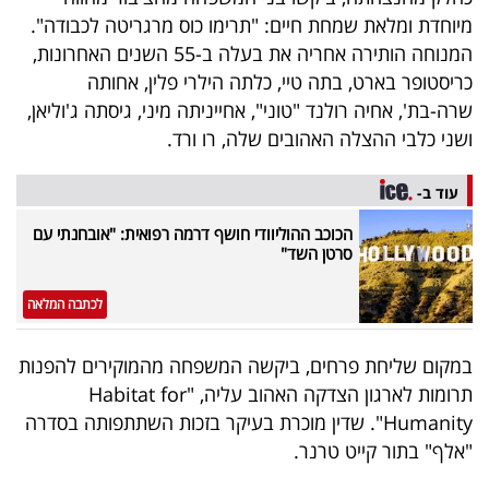
40
מיוחדת ומלאת שמחת חיים: "תרימו כוס מרגריטה לכבודה".
המנוחה הותירה אחריה את בעלה ב-55 השנים האחרונות,
כריסטופר בארט, בתה טיי, כלתה הילרי פלין, אחותה
שיתופי
שרה-בת', אחיה רולנד "טוני", אחייניתה מיני, גיסתה ג'וליאן,
ושני כלבי ההצלה האהובים שלה, רו ורד.
פעולה
עוד ב-
הכוכב ההוליוודי חושף דרמה רפואית: "אובחנתי עם
דרושים
סרטן השד"
ניוזלטרים
לכתבה המלאה
במקום שליחת פרחים, ביקשה המשפחה מהמוקירים להפנות
מייל
תרומות לארגון הצדקה האהוב עליה, "Habitat for
אדום
Humanity". שדין מוכרת בעיקר בזכות השתתפותה בסדרה
"אלף" בתור קייט טרנר.