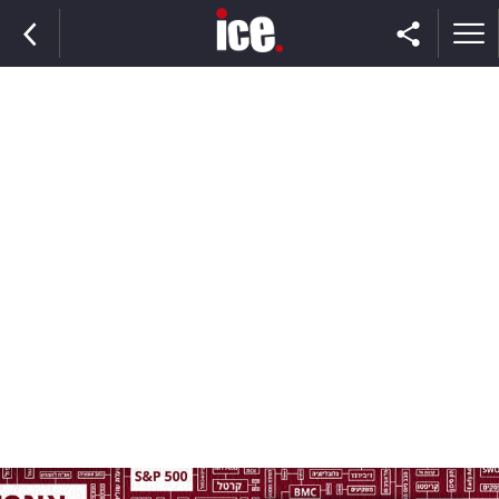
ראשי
הנבחרת
השוק
תקשורת
ומדיה
כסף
וצרכנות