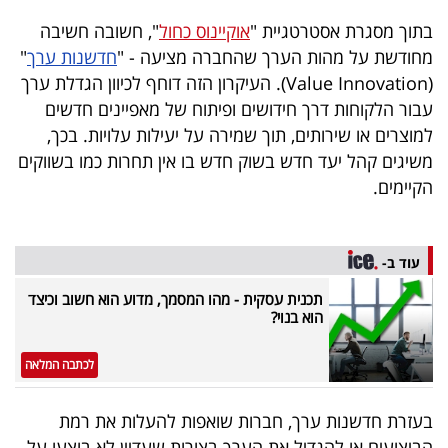
בריאות
בתוך מסגרת אסטרטגיית "
אוקיינוס כחול
", חשובה חשיבה
מחודשת על מהות הערך שהחברה מציעה - "
חדשנות ערך
"
תרבות
(Value Innovation). העיקרון הזה דוחף לכיוון הגדלת ערך
ופנאי
עבור הלקוחות דרך חידושים ופיתוח של מאפיינים חדשים
למוצרים או שירותים, תוך שמירה על יעילות עלויות. בכך,
תיירות
משיגים קהל יעד חדש בשוק חדש בו אין תחרות כמו בשווקים
הקיימים.
TOP-
5
עוד ב-
המילון
תכנית עסקית - מהו המסמך, מדוע הוא חשוב וכיצד
הכלכלי
הוא בנוי?
פודקאסט
לכתבה המלאה
40
בעזרת חדשנות ערך, חברות שואפות להעלות את רמת
UNDER
הביצועים או להגדיל את הערך בצורות שעדיין לא בוצעו על