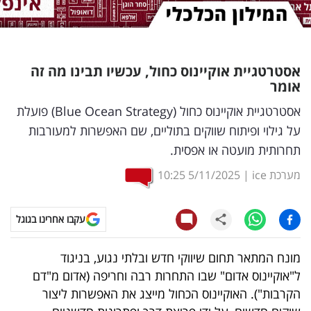
נדל"ן
דיגיטל
אסטרטגיית אוקיינוס כחול, עכשיו תבינו מה זה
וטק
אומר
שיווק
אסטרטגיית אוקיינוס כחול (Blue Ocean Strategy) פועלת
על גילוי ופיתוח שווקים בתוליים, שם האפשרות למעורבות
ופרסום
תחרותית מועטה או אפסית.
משפט
מערכת ice
|
5/11/2025
10:25
מדדים
ומחקרים
עקבו אחרינו בגוגל
דעות
מונח המתאר תחום שיווקי חדש ובלתי נגוע, בניגוד
ל"אוקיינוס אדום" שבו התחרות רבה וחריפה (אדום מ"דם
רכילות
הקרבות"). האוקיינוס הכחול מייצג את האפשרות ליצור
עסקית