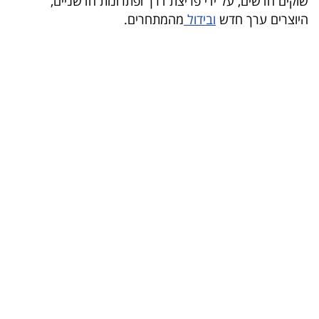
שוקים חדשים, על ידי פריצת דרך ופתרונות חדשניים,
היוצרים ערך חדש
ובידול
מהמתחרים.
קריפטו
ויראלי
טלוויזיה
עסקי
ספורט
קריירה
ולימודים
מינויים
רייטינג
רכב