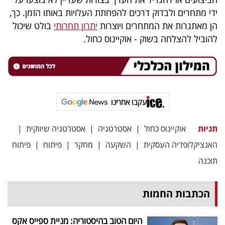
40
ידי מתחרים ולבדוק דרכים להפחתת העלויות באותו הזמן. כך,
הן מאתגרות את המתחרים ויוצרות
יתרון תחרותי
בולט שיכול
להוביל להצלחה בשוק - אוקיינוס כחול.
שיתופי
פעולה
עקבו אחרינו
דרושים
תגיות
אוקיינוס כחול
|
אסטרטגיה
|
אסטרטגיה שיווקית
|
ניוזלטרים
האנציקלופדיה העסקית
|
השקעה
|
מחקר
|
פיתוח
|
פיתוח
תוכנה
מייל
אדום
הכתבות החמות
היום הטוב בהיסטוריה: מניית ספייס אקס