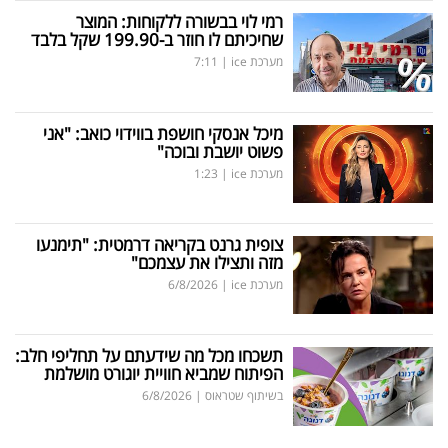
רמי לוי בבשורה ללקוחות: המוצר
שחיכיתם לו חוזר ב-199.90 שקל בלבד
מערכת ice
|
7:11
מיכל אנסקי חושפת בווידוי כואב: "אני
פשוט יושבת ובוכה"
מערכת ice
|
1:23
צופית גרנט בקריאה דרמטית: "תימנעו
מזה ותצילו את עצמכם"
מערכת ice
|
6/8/2026
תשכחו מכל מה שידעתם על תחליפי חלב:
הפיתוח שמביא חוויית יוגורט מושלמת
בשיתוף שטראוס
|
6/8/2026