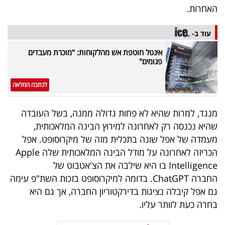
פרסמו
האחרות.
באייס
עוד ב-
עקבו
אינטל חוטפת אש מהלקוחות: "מוכרת מעבדים
אחרינו:
פגומים"
לכתבה המלאה
מנגד, למרות שהיא לא פחות גדולה ממנה, בשל העובדה
שהיא נכנסה רק לאחרונה למירוץ הבינה המלאכותית,
מעמדה של אפל שונה בתכלית מזה של מיקרוסופט. אפל
הכריזה לאחרונה על מודל הבינה המלאכותית שלה Apple
Intelligence בו היא שילבה את הצ'אטבוט של
החברה ChatGPT. בדומה למיקרוסופט בזכות השת"פ עימה
גם אפל קיבלה נציגות בדירקטוריון החברה, אך גם היא
בחרה כעת לוותר עליו.