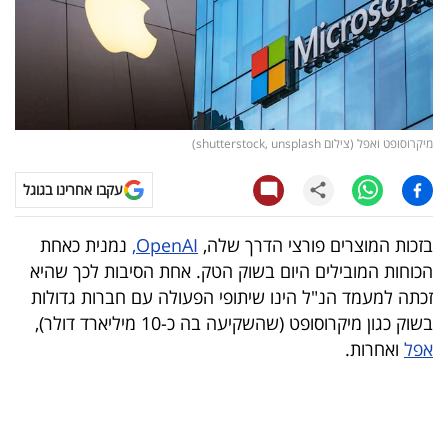
קריפטו
ויראלי
טלוויזיה
מיקרוסופט ואפל (צילום shutterstock, unsplash)
עסקי
עקבו אחרינו בגוגל
ספורט
בזכות המוצרים פורצי הדרך שלה,
OpenAI,
נמנית כאחת
קריירה
הכוחות המובילים היום בשוק הטק. אחת הסיבות לכך שהיא
ולימודים
זכתה למעמד הנ"ל הינו שיתופי הפעולה עם חברות גדולות
בשוק כגון מיקרוסופט (שהשקיעה בה כ-10 מיליארד דולר),
מינויים
אפל
ואחרות.
רייטינג
רכב