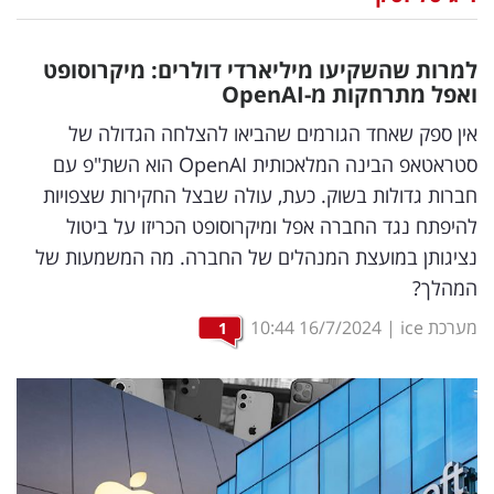
נדל"ן
למרות שהשקיעו מיליארדי דולרים: מיקרוסופט
דיגיטל
ואפל מתרחקות מ-
OpenAI
וטק
אין ספק שאחד הגורמים שהביאו להצלחה הגדולה של
סטראטאפ הבינה המלאכותית OpenAI הוא השת"פ עם
שיווק
חברות גדולות בשוק. כעת, עולה שבצל החקירות שצפויות
ופרסום
להיפתח נגד החברה אפל ומיקרוסופט הכריזו על ביטול
נציגותן במועצת המנהלים של החברה. מה המשמעות של
משפט
המהלך?
מדדים
מערכת ice
|
16/7/2024
10:44
1
ומחקרים
דעות
רכילות
עסקית