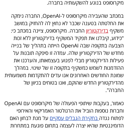
מיקרוסופט בנוגע להשקעותיה בחברה.
40
במכתב שהעבירה מיקרוסופט ל-OpenAI, החברה נימקה
את החלטתה בטענה שכבר לא נחוץ לה להחזיק במושב
שיתופי
משקיף
בדירקטוריון
החברה. מיקרוסופט, ציינה במכתב כי:
פעולה
"כידוע, קיבלנו את תפקיד המשקיף בדירקטוריון ללא זכות
הצבעה בתקופה שבה OpenAI הייתה בתהליך של בנייה
מחדש של הדירקטוריון שלה. עמדה זו סיפקה תובנות על
פעילות הדירקטוריון מבלי לפגוע בעצמאותו, והערכנו את
דרושים
ההזדמנות לשמש כמשקיף בתקופה זו של שינוי. במהלך
שמונת החודשים האחרונים אנו עדים להתקדמות משמעותית
ניוזלטרים
מהדירקטוריון החדש שהוקם, ואנו בטוחים בכיוון של
החברה".
מייל
כאמור, בעקבות שיתופי הפעולה של מיקרוסופט עם OpenAI
אדום
וחברות נוספות הוביל את הרגולטור האמריקאי והאירופי
לפתוח נגדה
בחקירת הגבלים עסקיים
על מנת לבחון האם
הדומיננטיות שהיא יצרה לעצמה בתחום פוגעת במתחרות