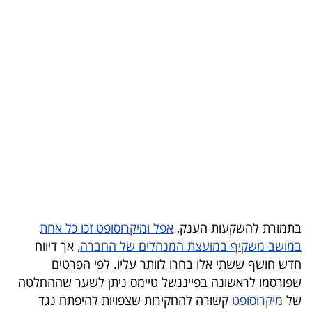
בריאות
תרבות
ופנאי
תיירות
TOP-
5
המילון
הכלכלי
בתמורת להשקעות הענק,
אפל ומיקרוסופט זכו כל אחת
במושב משקיף במועצת המנהלים של החברה,
אך דיווח
פודקאסט
חדש חושף ששתי אלו בחרו לוותר עליו. לפי הפרטים
40
שפורסמו לראשונה בפייננשל טיימס ניתן לשער שההחלטה
של
מיקרוסופט
קשורה להחקירות שצפויות להיפתח נגד
UNDER