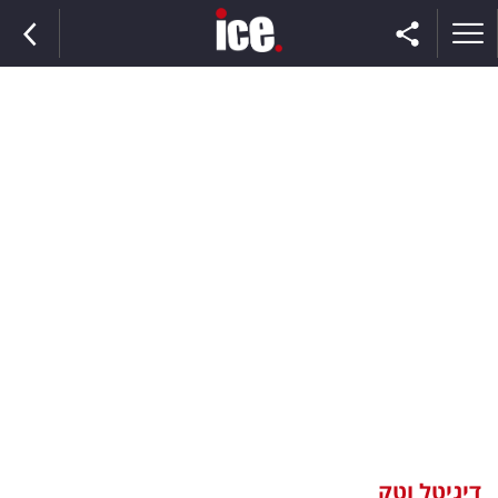
ראשי
הנבחרת
השוק
תקשורת
ומדיה
כסף
וצרכנות
דיגיטל וטק