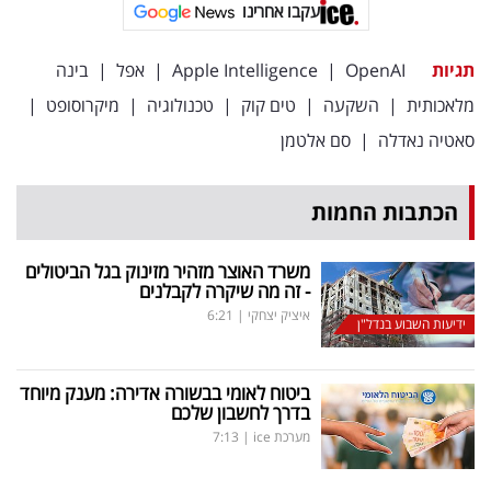
עקבו אחרינו
תגיות
OpenAI
|
Apple Intelligence
|
אפל
|
בינה
מלאכותית
|
השקעה
|
טים קוק
|
טכנולוגיה
|
מיקרוסופט
|
סאטיה נאדלה
|
סם אלטמן
הכתבות החמות
משרד האוצר מזהיר מזינוק בגל הביטולים
- זה מה שיקרה לקבלנים
איציק יצחקי
|
6:21
ידיעות השבוע בנדל"ן
ביטוח לאומי בבשורה אדירה: מענק מיוחד
בדרך לחשבון שלכם
מערכת ice
|
7:13