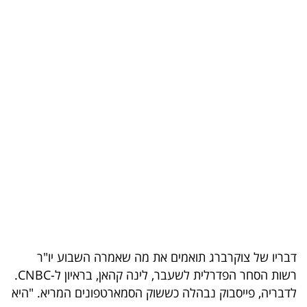
בריאות
תרבות
ופנאי
תיירות
TOP-
5
המילון
הכלכלי
פודקאסט
דבריו של צוקרברג תואמים את מה שאמרה השבוע יו"ר
רשות הסחר הפדרלית לשעבר, לינה קהאן, בראיון ל-CNBC.
40
לדבריה, פייסבוק נבהלה כששוק הסמארטפונים המריא. "היא
UNDER