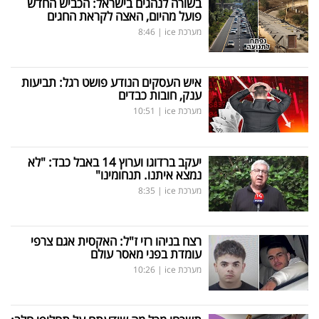
בשורה לנהגים בישראל: הכביש החדש
פועל מהיום, האצה לקראת החגים
מערכת ice
|
8:46
איש העסקים הנודע פושט רגל: תביעות
ענק, חובות כבדים
מערכת ice
|
10:51
יעקב ברדוגו וערוץ 14 באבל כבד: "לא
נמצא איתנו. תנחומינו"
מערכת ice
|
8:35
רצח בניהו רזי ז"ל: האקסית אגם צרפי
עומדת בפני מאסר עולם
מערכת ice
|
10:26