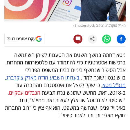
קריפטו
ויראלי
מארק צוקרברג (צילום Shutterstock)
טלוויזיה
עקבו אחרינו בגוגל
עסקי
מטא דחתה במשך השנים את הטענות לפיהן השתמשה
ספורט
ברכישות אסטרטגיות כדי להתמודד עם פלטפורמות מתחרות,
אבל הסיפור שנחשף בימים בבית המשפט הפדרלי
קריירה
בוושינגטון שונה למדי.
בעדותו השבוע הודה מארק צוקרברג,
ולימודים
מנכ"ל מטא
, כי שקל לפצל את אינסטגרם מהחברה עוד
ב-2018. זאת, מחשש שתוגש נגדו תביעת
הגבלים עסקיים
.
מינויים
"יש סיכוי לא מבוטל שניאלץ לעשות זאת ממילא", כתב
באימייל פנימי שנחשף במשפט. הוא אף ציין כי "רוב החברות
רייטינג
דווקא מצליחות יותר לאחר פיצול".
רכב