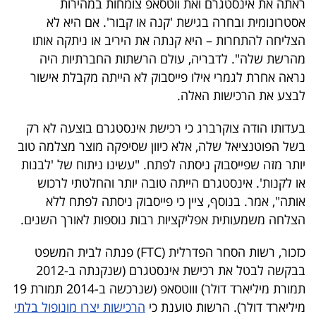
ראתה את אינסטגרם ואת ווטסאפ צומחות במהירות
40
אסטרונומית ובחרה בגישת 'קנה או קבור'. אם היא לא
הצליחה להתחרות – היא קנתה את היריב או ניתקה אותו
מהרשת שלה". לדבריה, עולם הרשתות החברתיות היה
שיתופי
נראה אחרת לגמרי אילו פייסבוק לא הייתה מקבלת אישור
פעולה
לבצע את הרכישות האלה.
בעדותו הודה צוקרברג כי רכישת אינסטגרם בוצעה לא רק
בשל הפוטנציאל שלה, אלא כיוון שסיפקה מוצר מצלמה טוב
דרושים
יותר מזה שפייסבוק ניסתה לפתח. "עשינו ניתוח של 'לבנות
או לקנות'. אינסטגרם הייתה טובה יותר והחלטתי לרכוש
ניוזלטרים
אותה", אמר. בנוסף, ציין כי פייסבוק ניסתה לפתח ללא
הצלחה משמעותית אפליקציות רבות נוספות לאורך השנים.
מייל
כזכור, רשות הסחר הפדרלית (FTC) פנתה לבית המשפט
אדום
בבקשה לבטל את רכישת אינסטגרם (שנקנתה ב-2012
תמורת מיליארד דולר) וווטסאפ (שנרכשה ב-2014 תמורת 19
מיליארד דולר). הרשות טוענת כי
הרכישות יצרו מונופול בלתי