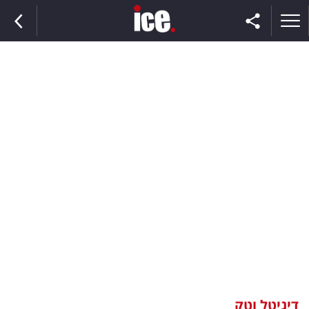
ראשי
הנבחרת
השוק
תקשורת
ומדיה
כסף
וצרכנות
דיגיטל וטק