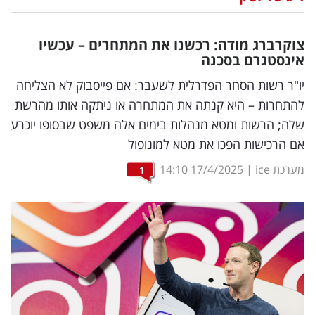
נדל"ן
צוקרברג מודה: רכשנו את המתחרים – עכשיו
דיגיטל
אינסטגרם בסכנה
וטק
יו"ר רשות הסחר הפדרלית לשעבר: אם פייסבוק לא הצליחה
להתחרות – היא קנתה את המתחרה או ניתקה אותו מהרשת
שיווק
שלה; הרשות ומטא מנהלות בימים אלה משפט שבסופו יוכרע
ופרסום
אם הרכישות הפכו את מטא למונופול
משפט
מערכת ice
|
17/4/2025
14:10
1
מדדים
ומחקרים
דעות
רכילות
עסקית