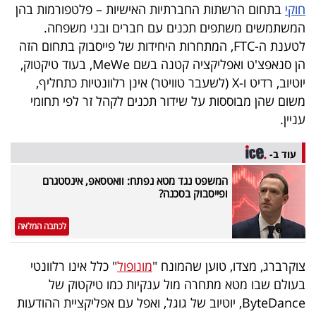
פרסמו
חוקי
בתחום הרשתות החברתיות האישיות – פלטפורמות בהן
המשתמשים משתפים תכנים עם חברים ובני משפחה.
באייס
לטענת ה-FTC, המתחרות היחידות של פייסבוק בתחום הזה
עקבו
הן סנאפצ'ט ואפליקציה קטנה בשם MeWe, בעוד טיקטוק,
יוטיוב, רדיט ו-X (לשעבר טוויטר) אינן רלוונטיות כתחליף,
אחרינו:
משום שהן מבוססות על שידור תכנים לקהל זר לפי תחומי
עניין.
עוד ב-
המשפט נגד מטא נפתח: וואטסאפ, אינסטגרם
ופייסבוק בסכנה?
לכתבה המלאה
צוקרברג, מצדו, טוען שהמונח "
מונופול
" כלל אינו רלוונטי
בעולם שבו מטא מתחרה מול ענקיות כמו טיקטוק של
ByteDance, יוטיוב של גוגל, ואפל עם אפליקציית ההודעות