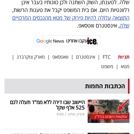
שלה. לטענתו, השוק השתנה ולכן כוונותיו בעבר אינן
רלוונטיות היום. אם בית המשפט יקבל את טענות הרשות,
התוצאה עלולה להיות פירוק של מטא מהנכסים המרכזיים
שלה
, אינסטגרם וווטסאפ.
עקבו אחרינו
תגיות
FTC
|
אינסטגרם
|
וואטסאפ
|
מארק צוקרברג
|
מטא
|
משפט
הכתבות החמות
היישוב שבו דירה ללא ממ"ד תעלה לכם
525 אלף שקל
איציק יצחקי
|
9:00
עסקאות השבוע בנדל"ן