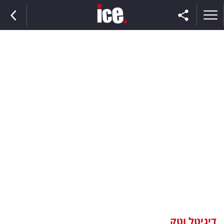
ראשי
הנבחרת
השוק
תקשורת
ומדיה
כסף
וצרכנות
דיגיטל וטק