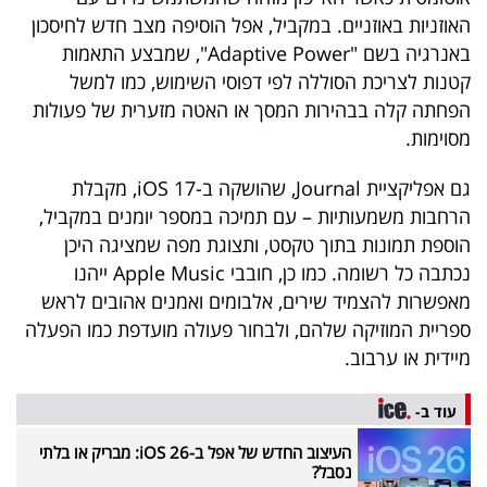
40
האוזניות באוזניים. במקביל, אפל הוסיפה מצב חדש לחיסכון
באנרגיה בשם "Adaptive Power", שמבצע התאמות
קטנות לצריכת הסוללה לפי דפוסי השימוש, כמו למשל
שיתופי
הפחתה קלה בבהירות המסך או האטה מזערית של פעולות
מסוימות.
פעולה
גם אפליקציית Journal, שהושקה ב-iOS 17, מקבלת
הרחבות משמעותיות – עם תמיכה במספר יומנים במקביל,
דרושים
הוספת תמונות בתוך טקסט, ותצוגת מפה שמציגה היכן
נכתבה כל רשומה. כמו כן, חובבי Apple Music ייהנו
ניוזלטרים
מאפשרות להצמיד שירים, אלבומים ואמנים אהובים לראש
ספריית המוזיקה שלהם, ולבחור פעולה מועדפת כמו הפעלה
מיידית או ערבוב.
מייל
אדום
עוד ב-
העיצוב החדש של אפל ב-iOS 26: מבריק או בלתי
נסבל?