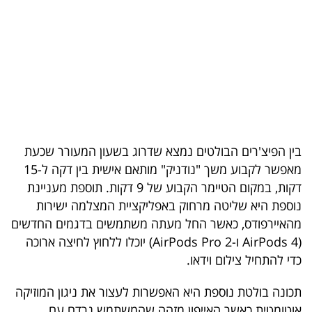
בריאות
תרבות
ופנאי
תיירות
TOP-
בין הפיצ'רים הבולטים נמצא שדרוג בשעון המעורר שכעת
5
מאפשר לקבוע משך "נודניק" מותאם אישית בין דקה ל-15
דקות, במקום הטיימר הקבוע של 9 דקות. תוספת מעניינת
המילון
נוספת היא שליטה מרחוק באפליקציית המצלמה ישירות
הכלכלי
מהאיירפודס, כאשר החל מעתה משתמשים בדגמים החדשים
(AirPods 4 ו-AirPods Pro 2) יוכלו ללחוץ לחיצה ארוכה
פודקאסט
כדי להתחיל צילום וידאו.
40
תכונה בולטת נוספת היא האפשרות לעצור את ניגון המוזיקה
UNDER
אוטומטית כאשר האייפון מזהה שהמשתמש נרדם עם