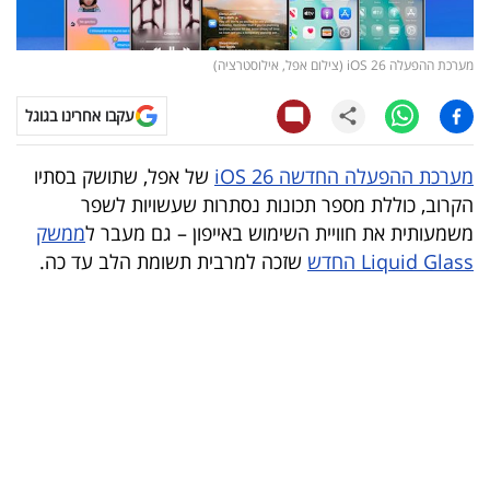
קריפטו
מערכת ההפעלה iOS 26 (צילום אפל, אילוסטרציה)
ויראלי
עקבו אחרינו בגוגל
טלוויזיה
מערכת ההפעלה החדשה iOS 26
של אפל, שתושק בסתיו
עסקי
הקרוב, כוללת מספר תכונות נסתרות שעשויות לשפר
ספורט
משמעותית את חוויית השימוש באייפון – גם מעבר ל
ממשק
Liquid Glass החדש
שזכה למרבית תשומת הלב עד כה.
קריירה
ולימודים
מינויים
רייטינג
רכב