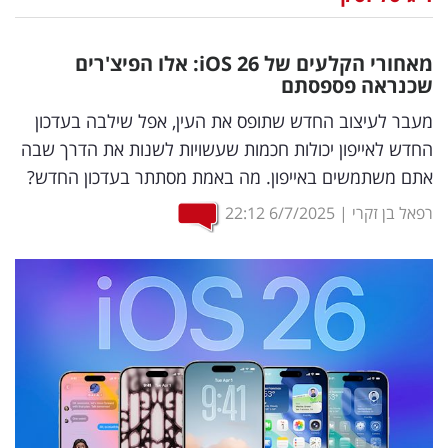
נדל"ן
מאחורי הקלעים של
iOS
26: אלו הפיצ'רים
דיגיטל
שכנראה פספסתם
וטק
מעבר לעיצוב החדש שתופס את העין, אפל שילבה בעדכון
החדש לאייפון יכולות חכמות שעשויות לשנות את הדרך שבה
שיווק
אתם משתמשים באייפון. מה באמת מסתתר בעדכון החדש?
ופרסום
רפאל בן זקרי
|
6/7/2025
22:12
משפט
מדדים
ומחקרים
דעות
רכילות
עסקית