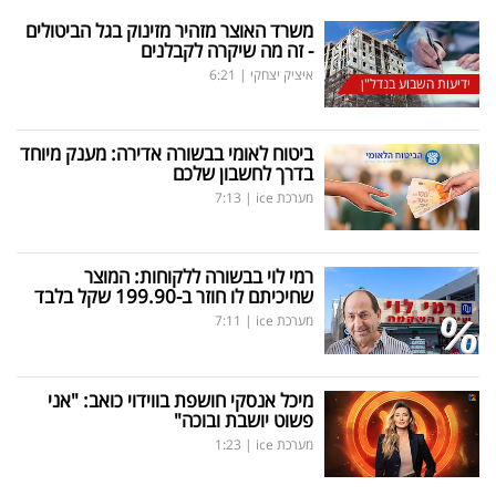
משרד האוצר מזהיר מזינוק בגל הביטולים
- זה מה שיקרה לקבלנים
איציק יצחקי
|
6:21
ידיעות השבוע בנדל"ן
ביטוח לאומי בבשורה אדירה: מענק מיוחד
בדרך לחשבון שלכם
מערכת ice
|
7:13
רמי לוי בבשורה ללקוחות: המוצר
שחיכיתם לו חוזר ב-199.90 שקל בלבד
מערכת ice
|
7:11
מיכל אנסקי חושפת בווידוי כואב: "אני
פשוט יושבת ובוכה"
מערכת ice
|
1:23