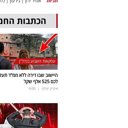
תגיות
אמיר ירון
|
גירעון
|
כלכ
הכתבות החמ
עסקאות השבוע בנדל"ן
היישוב שבו דירה ללא ממ"ד תעל
לכם 525 אלף שקל
איציק יצחקי
|
9:00