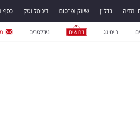
ומדיה
נדל"ן
שיווק ופרסום
דיגיטל וטק
כסף ו
ם
רייטינג
דרושים
ניוזלטרים
מי