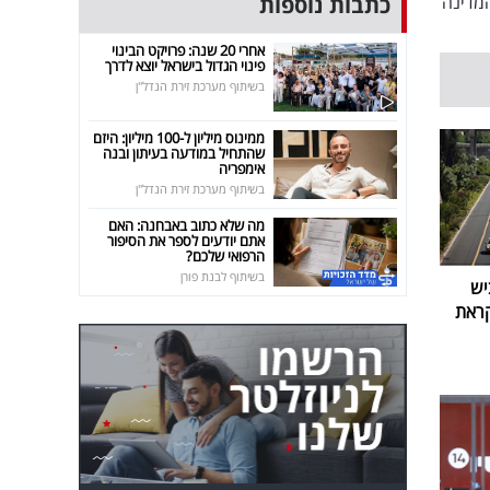
כתבות נוספות
מדינה
אחרי 20 שנה: פרויקט הבינוי
פינוי הגדול בישראל יוצא לדרך
בשיתוף מערכת זירת הנדל"ן
ממינוס מיליון ל-100 מיליון: היזם
שהתחיל במודעה בעיתון ובנה
אימפריה
בשיתוף מערכת זירת הנדל"ן
מה שלא כתוב באבחנה: האם
אתם יודעים לספר את הסיפור
הרפואי שלכם?
בשיתוף לבנת פורן
יש
קראת