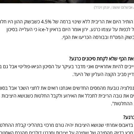
נגיד בנק ישראל, פרופ' אמיר ירון הותיר היום את הריבית ללא שינוי ברמה של 4.5% כ
שיכול בנק ישראל לכפות על עצמו כרגע. ירון אומר היום בראיון ל-ice כי העלייה בסיכון
 בשוק המט"ח ובבורסה הכריעו את הכף.
את הכף שלא לקחת סיכונים כרגע?
יבים להיות אחראיים ואני מדבר בעיקר על הסיכון הגיאו-פוליטי אבל גם ב
יין סביב הקצה העליון של היעד.
נפלציה נובעת מהמסים החדשים ואנחנו רואים את לחצי השכר אבל בסופ
ים את גובה הריבית לתכלל את האירוע ולקבל החלטות כשנושא היציבות 
 ההחלטות".
רגע?
 בדאבוס אמרתי שנושא היציבות יהיה גורם מרכזי בתהליכי קבלת ההחלטו
רץ בדיוק מהסיבה של שמירה על יציבות ומכרנו דולרים מהנכס האסטרט