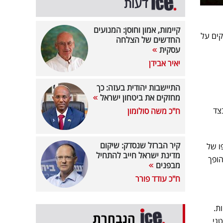
דעות
קיימות, אמון וחוסן: המנועים
שבשוק ההון היו חלוקים על
החדשים של הצלחה
עסקית
יאיר אבידן
התיישבות יהודית בעזה: כך
מחזקים את ביטחון ישראל
צד
ח"כ משה סולומון
קיר הברזל שנסדק: שיקום
ו של
מדינת ישראל חייב להתחיל
הופך
מבפנים
ח"כ עודד פורר
ת.
הנבחרת
גי