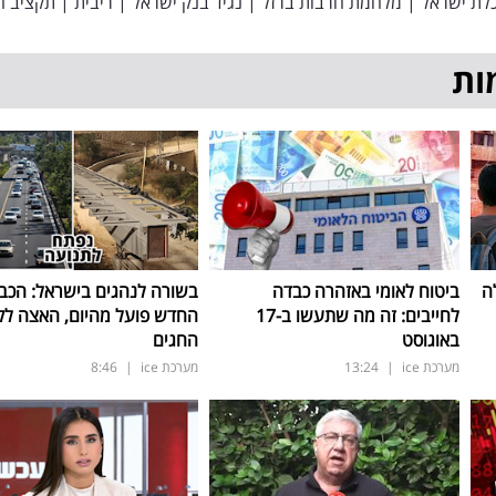
לת ישראל
|
מלחמת חרבות ברזל
|
נגיד בנק ישראל
|
ריבית
|
תקציב ה
ות
ה
ביטוח לאומי באזהרה כבדה
בשורה לנהגים בישראל: הכב
לחייבים: זה מה שתעשו ב-17
החדש פועל מהיום, האצה ל
באוגוסט
החגים
מערכת ice
|
13:24
מערכת ice
|
8:46