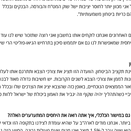
 אני מכוון יותר לחוסר יציבות ישל שוק המט"ח והבורסה. הבנקים ובכלל
 כריות ביטחון משמעותיות".
 האחרונים ואנחנו לוקחים אותו בחשבון ואני רוצה שתזכור שיש לנו עוד 
יחסית שמאפשרות לנו גם אם יתממש סיכון בתרחיש הגיאו-פוליטי הרי ש
נת תקציב הביטחון. הוועדה הזו תציג את צורכי הצבא ותתרגם אותו לעלוי
ות לממן את צורכי הצבא לשנים הקרובות. יש חשיבות גדולה מאוד לבנו
ור הממצאים הנוכחיים, באופן כזה שהצבא יציג את הצרכים שלו ובכלל 
ביי כשהתהליך יהיה שקוף וזה יגביר את האמון ביכולת של ישראל ללוות כ
גם במישור הכלכלי, איך אתה רואה את היחסים המתערערים האלה?
ותר. אנחנו מודים לארה"ב על שהיא עומדת לצידנו בתקופה הזו וכדאי ל
שהסיוע האמריקאי, נכון לעכשיו, הוא שווה ערך ל-1.5% תוצר ואני מניח שעם פעילות נכונה, הסיוע הזה 