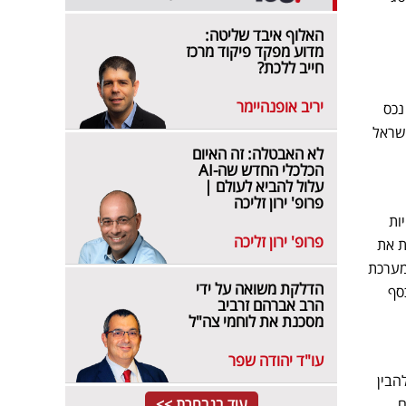
האלוף איבד שליטה:
מדוע מפקד פיקוד מרכז
חייב ללכת?
יריב אופנהיימר
נכס
ישראל
לא האבטלה: זה האיום
הכלכלי החדש שה-AI
עלול להביא לעולם |
פרופ' ירון זליכה
ות
פרופ' ירון זליכה
ת את
מערכת
הדלקת משואה על ידי
סף
הרב אברהם זרביב
מסכנת את לוחמי צה"ל
עו"ד יהודה שפר
הבין
גם
עוד בנבחרת >>