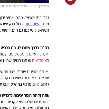
אמיר ירון נגיד בנק ישראל (צילום פלאש 90/ אבשלום ששוני, יונתן זינדל)
מידת
השמרנות
הגיאו-פוליטי כמו גם התנודתיות
בחרת בדרך שמרנית, מה הכריע 
"אנחנו רואים כרגע סיכונים שמחי
האינפלציה
אנחנו רואים שהיא עד
"אנחנו מבינים שחלק ניכר מהאי
יום אנחנו צריכים כשאנחנו קובע
להיום גורם מרכזי בתהליכי קבלת
אתה מזהה חוסר יציבות כלכלית כ
"המדיניות שלנו היא עקבית ועוד
בתחילת המלחמה פעלנו באופן נח