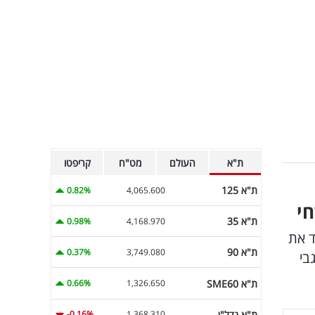
ת"א
העולם
מט"ח
קריפטו
ת"א 125
0.82%
4,065.600
חי
ת"א 35
0.98%
4,168.970
להוריד את
ת"א 90
0.37%
3,749.080
בי
ת"א SME60
0.66%
1,326.650
ת"א נדל"ן
-0.16%
1,368.310