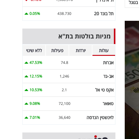
בגוגל
תל בונד 20
0.05%
438.730
מניות בולטות בת"א
עולות
יורדות
פעילות
ללא שינוי
אברות
47.53%
74.8
אב-גד
12.15%
1,246
אקס טי אל
10.53%
2.1
טאואר
9.08%
72,100
לוינשטין הנדסה
7.01%
36,640