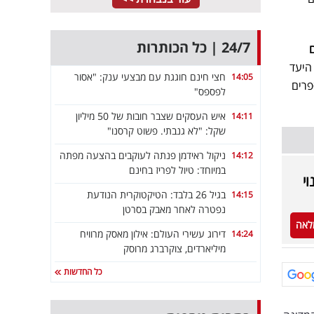
24/7 | כל הכותרות
 היעד
חצי חינם חוגגת עם מבצעי ענק: "אסור
14:05
פרים
לפספס"
איש העסקים שצבר חובות של 50 מיליון
14:11
שקל: "לא גנבתי. פשוט קרסנו"
ניקול ראידמן פנתה לעוקבים בהצעה מפתה
14:12
במיוחד: טיול לפריז בחינם
י
בגיל 26 בלבד: הטיקטוקרית הנודעת
14:15
נפטרה לאחר מאבק בסרטן
לאה
דירוג עשירי העולם: אילון מאסק מרוויח
14:24
מיליארדים, צוקרברג מרוסק
כל החדשות