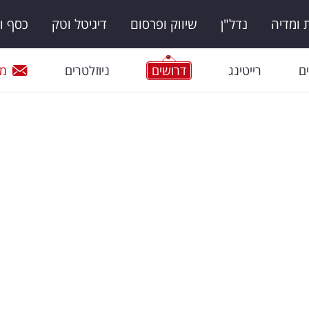
ומדיה
נדל"ן
שיווק ופרסום
דיגיטל וטק
כסף ו
ם
רייטינג
דרושים
ניוזלטרים
מי