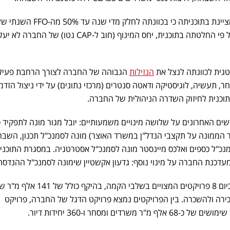
באשר לחלוקת רווחים, החברה מציינת בתוכניתה כי בכוונתה לחלק מדי שנה עד 50% מה-FFO ה
החברה, וזאת בהתחשב בכך שעל פי החלטתה בתוכנית, יחס המינוף (חוב ל-CAP נטו) של
גית לכוונתה לנצל את
הנזילות
הגבוהה של החברה לצורך הרחבת פעיל
 תעשיה, לוגיסטיקה ודאטה סנטרים (מרכזי נתונים) על ידי ניצול הזדמנ
תוכנית לחיזוק השדרה הניהולית של החברה.
ם האחרונים על שלושה מינויים משמעותיים: יובל מגור מונה לתפקיד 
ר הממונה על תקצבי הנדל"ן במשרד האוצר) מונה לסמנכ"ל תכנון, השב
לסמנכ"ל כספים ואלכס מיינסטר מונה לסמנכ"ל אסטרטגיה. במסגרת התוכני
דכנת החברה על מינוי נוסף: גדעון אקשטיין שימונה לסמנכ"ל ההנדסה
במסגרת פעילות הייזום, למבנה כיום 8 פרויקטים המצויים בשלבי הקמה, בהיקף כולל של 141
יחידות דיור למכירה ולהשכרה. בין הפרויקטים נמצא פרויקט הדגל של החברה, פרויקט
דים ומסחר ו-360 יחידות דיור.