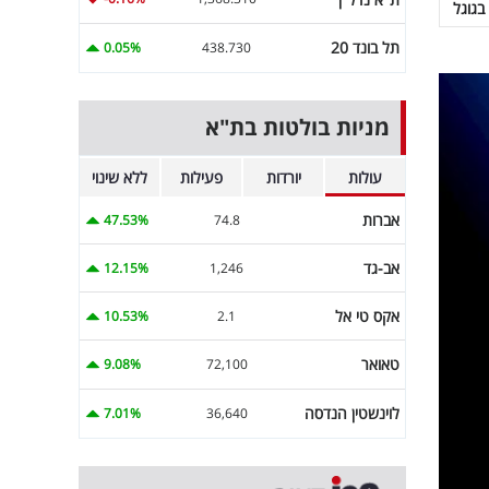
בגוגל
תל בונד 20
0.05%
438.730
מניות בולטות בת"א
עולות
יורדות
פעילות
ללא שינוי
אברות
47.53%
74.8
אב-גד
12.15%
1,246
אקס טי אל
10.53%
2.1
טאואר
9.08%
72,100
לוינשטין הנדסה
7.01%
36,640