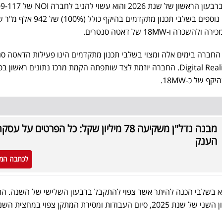
הקמת הפרויקט צפויה להסתיים ברבעון הראשון של שנת 2026 והוא עשוי ל
מיליון שקל. למבנה 18 פרויקטים נוספים בשלבי תכנון מתקדמים בהיקף כולל (100%) של
חברה בימים אלה ומצוי בשלבי תכנון מתקדמים הינו פעילות הדאטה ס
בשותפות עם ענקית הנתונים Digital Reality. החברה יוזמת לצד שותפתה הקמת מרכז נתונים ראשון
קף של כ-18MW.
מבנה נדל"ן משקיעה 78 מיליון שקל: כל הפרטים על עסק
הענק
לכתבה המ
 בשלבי הכנה להיתר אשר צפוי להתקבל ברבעון השלישי של השנה. ה
הבניה של הפרויקט צפויה ברבעון השני של שנת 2025, סיום העבודות ומסירת המתקן צפוי במחצ