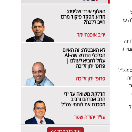
האלוף איבד שליטה:
שנתי של
מדוע מפקד פיקוד מרכז
 החברה לא יעלה על
חייב ללכת?
יריב אופנהיימר
ותה
ויות
לא האבטלה: זה האיום
הכלכלי החדש שה-AI
עלול להביא לעולם |
פרופ' ירון זליכה
סמנכ"ל
חה
פרופ' ירון זליכה
ת
.
הדלקת משואה על ידי
הרב אברהם זרביב
מסכנת את לוחמי צה"ל
 אלף מ"ר של
עו"ד יהודה שפר
עוד בנבחרת >>