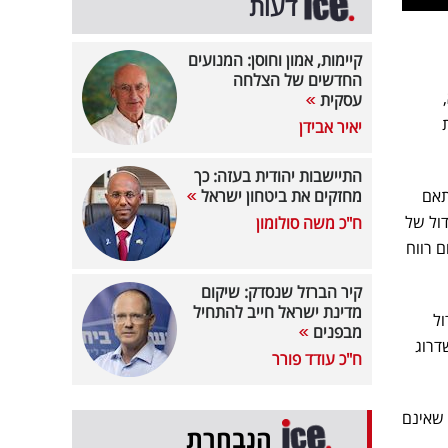
דעות
קיימות, אמון וחוסן: המנועים
החדשים של הצלחה
עסקית
יאיר אבידן
התיישבות יהודית בעזה: כך
תאם
מחזקים את ביטחון ישראל
ל, ובמקביל גידול של
ח"כ משה סולומון
 גלום רווח
קיר הברזל שנסדק: שיקום
מדינת ישראל חייב להתחיל
ול
מבפנים
תכנון ושדרוג
ח"כ עודד פורר
ר נכסים שאינם
הנבחרת