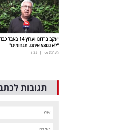
יעקב ברדוגו וערוץ 14 באבל כב
"לא נמצא איתנו. תנחומינו"
מערכת ice
|
8:35
תגובות לכתב