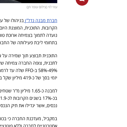
עוזי לוי (צילום עופר חן)
חברת מבנה נדל"ן
בניהולו של עוז
הקרובות. התוכנית, המוצגת היו
נועדה לתמוך בצמיחה ארוכת טווח
בתחומי ליבת פעילותה של החברה
התוכנית תבוצע תוך שמירה על אי
יזמי בסך של כ-419 מיליון שקל בפרויקטים השונים שהיא מקימה בתחום המגורים.
למבנה כ-1.65 מיליו
נכסים, אשר יגדילו את תיק הנכסים המנ
אסטרטגיים לחברה וללא פוטנציאל השבחה, לרבו