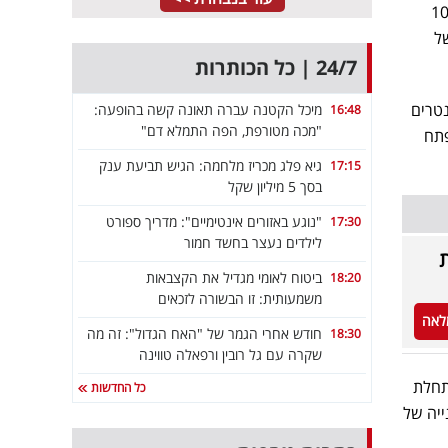
הניב לחברה NOI של 109-117
 942 אלף מ"ר של
24/7 | כל הכותרות
נטרים
מיכל הקטנה עברה תאונה קשה בהופעה:
16:48
"מכה מטורפת, הפה התמלא דם"
 בפתח
גיא פלג מכריז מלחמה: הגיש תביעת ענק
17:15
בסך 5 מיליון שקל
"נוגע באזורים אינטימיים": מדריך ספורט
17:30
לילדים נעצר בחשד חמור
ת
ביטוח לאומי מגדיל את הקצבאות
18:20
משמעותית: זו הבשורה לזכאים
לאה
חודש אחרי הגמר של "האח הגדול": זה מה
18:30
שקרה עם גל רובין ורפאלה טווינה
תחלת
כל החדשות
ית השנייה של