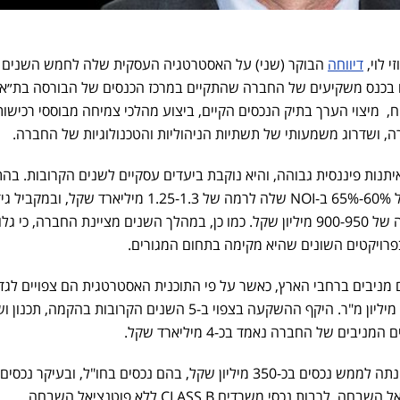
י לוי,
דיווחה
הבוקר (שני) על האסטרטגיה העסקית שלה לחמש השנים
ם בכנס משקיעים של החברה שהתקיים במרכז הכנסים של הבורסה בת״א,
, מיצוי הערך בתיק הנכסים הקיים, ביצוע מהלכי צמיחה מבוססי רכישות
, ושדרוג משמעותי של תשתיות הניהוליות והטכנולוגיות של החברה.
תנות פיננסית גבוהה, והיא נוקבת ביעדים עסקיים לשנים הקרובות. בה
לתכנית, צופה החברה צמיחה של 60%-65% ב-NOI שלה לרמה של 1.25-1.3 מיליארד שק
49%-58% ב-FFO שלה עד לרמה של 900-950 מיליון שקל. כמו כן, במהלך השנים מציינת החברה, כי
ן מ"ר שטחים מניבים ברחבי הארץ, כאשר על פי התוכנית האסטרטגית הם צפויים לגד
בכ-17% בשנים הקרובות לכ-1.9 מיליון מ"ר. היקף ההשקעה בצפוי ב-5 השנים הקרובות בהקמה, 
יבים של החברה נאמד בכ-4 מיליארד שקל.
במקביל, מעדכנת החברה כי בכוונתה לממש נכסים בכ-350 מיליון שקל, בהם נכסים בחו"ל, ובעיק
ת נכסי משרדים CLASS B ללא פוטנציאל השבחה.