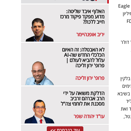
למאן בלומנטל, המכהנת גם כמנכ"לית החברה. החברה פיתחה יחד עם ד"ר מרדכי גולדנפלד מכשיר בשם Eagle
האלוף איבד שליטה:
לת הגלאוקומה (אחד משני הגורמים המובילים לעיוורון, משפיעה על כ-70 מיליון
מדוע מפקד פיקוד מרכז
בחודש דצמבר האחרון קיבל המכשיר את אישור ה-FDA
חייב ללכת?
יריב אופנהיימר
ניים ומוכרת בהקיף של כ-10 מיליארד דולר
לא האבטלה: זה האיום
הכלכלי החדש שה-AI
עלול להביא לעולם |
פרופ' ירון זליכה
פרופ' ירון זליכה
של בלקין
ימים
הדלקת משואה על ידי
. מדובר במיזם שהוא פרי שיתוף פעולה עמוק ואיכותי בין אוניברסיטת תל-אביב למרכז החדשנות ARC בשיבא
הרב אברהם זרביב
יד
מסכנת את לוחמי צה"ל
 זאת
עו"ד יהודה שפר
טל,
עוד בנבחרת >>