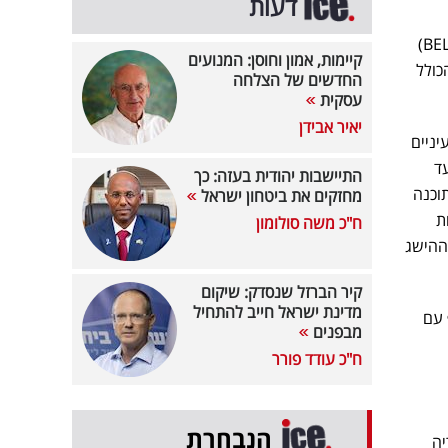
דעות
(BELKIN Vision)
קיימות, אמון וחוסן: המנועים
Alc. סכום הרכישה הכולל
החדשים של הצלחה
עסקית
יאיר אבידן
יניים
עד
התיישבות יהודית בעזה: כך
תוכנה
מחזקים את ביטחון ישראל
ת
ח"כ משה סולומון
ההישג
קיר הברזל שנסדק: שיקום
מדינת ישראל חייב להתחיל
תוף עם
מבפנים
ח"כ עודד פורר
הנבחרת
ריה