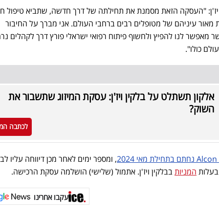
ן ויז'ן: "העסקה הזאת מסמנת את תחילתה של דרך חדשה, שתביא טיפול ח
ת מאור עיניהם של מטופלים רבים ברחבי העולם. אני מברך על החיבור
נית גלובלית כמו Alcon אשר מאפשר לנו להפיץ ולחשוף פיתוח רפואי ישראלי פורץ דרך לקהלים נ
לם כולו".
אלקון תשתלט על בלקין ויז'ן: עסקת המיזוג שתשבור את
השוק?
לכתבה המ
2
, ומספר ימים לאחר מכן דיווחה עליו לב
מבעלות
המניות
בבלקין ויז'ן. אתמול (שלישי) הושלמה עסקת הרכישה.
עקבו אחרינו