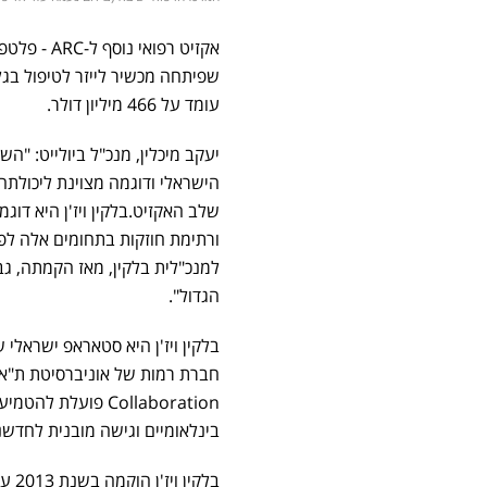
אקזיט רפואי נוסף ל-ARC - פלטפורמת החדשנות של המרכז הרפואי שיבא:
עומד על 466 מיליון דולר.
יעקב מיכלין, מנכ"ל ביולייט: "ה
הישראלי ודוגמה מצוינת ליכולתה
שלב האקזיט.בלקין ויז'ן היא דוג
ורתימת חוזקות בתחומים אלה לפת
למנכ"לית בלקין, מאז הקמתה, ג
הגדול".
Collaboration פו
בינלאומיים וגישה מובנית לחדשנ
בלק