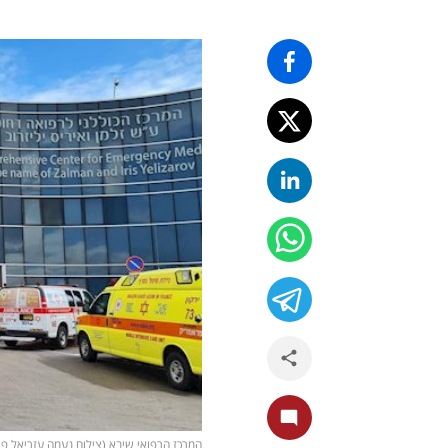
המרכז הרפואי שיבא (צילום נעמה עזריאל פר