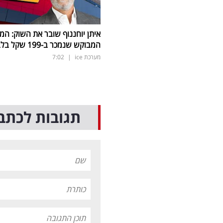
איתן יוחננוף שובר את השוק: המ
המבוקש שנמכר ב-199 שקל בלבד
מערכת ice
|
7:02
תגובות לכתב