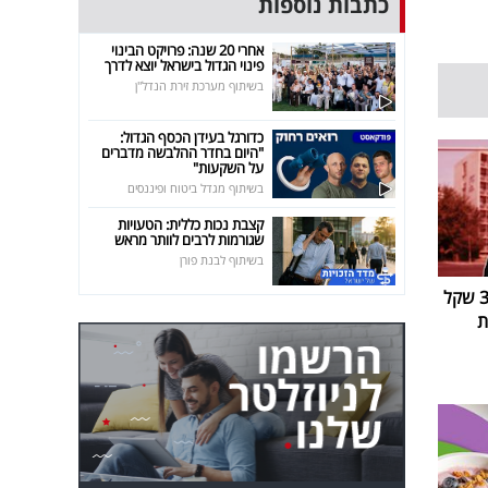
כתבות נוספות
אחרי 20 שנה: פרויקט הבינוי
פינוי הגדול בישראל יוצא לדרך
בשיתוף מערכת זירת הנדל"ן
כדורגל בעידן הכסף הגדול:
"היום בחדר ההלבשה מדברים
על השקעות"
בשיתוף מגדל ביטוח ופיננסים
קצבת נכות כללית: הטעויות
שגורמות לרבים לוותר מראש
בשיתוף לבנת פורן
יאיר נתניהו נתבע ב-314,000 שקל
ת