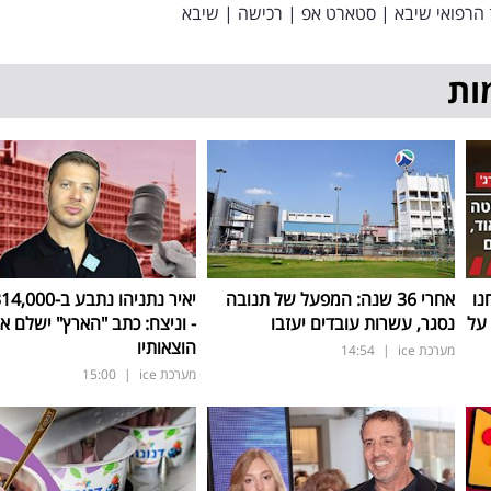
הרפואי שיבא
|
סטארט אפ
|
רכישה
|
שיבא
ות
נו
אחרי 36 שנה: המפעל של תנובה
על
נסגר, עשרות עובדים יעזבו
- וניצח: כתב "הארץ" ישלם א
הוצאותיו
מערכת ice
|
14:54
מערכת ice
|
15:00