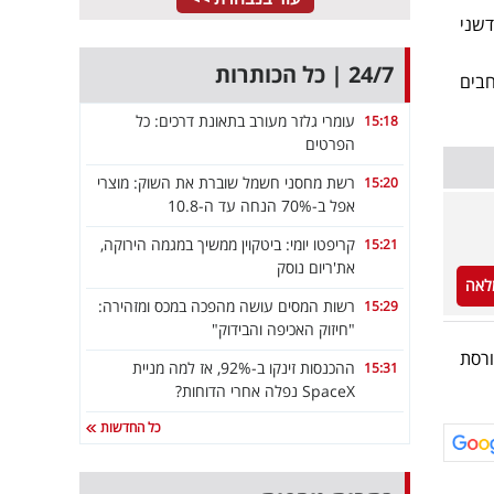
דשני
24/7 | כל הכותרות
רחבים
עומרי גלזר מעורב בתאונת דרכים: כל
15:18
הפרטים
רשת מחסני חשמל שוברת את השוק: מוצרי
15:20
אפל ב-70% הנחה עד ה-10.8
קריפטו יומי: ביטקוין ממשיך במגמה הירוקה,
15:21
את'ריום נוסק
לאה
רשות המסים עושה מהפכה במכס ומזהירה:
15:29
"חיזוק האכיפה והבידוק"
ורסת
ההכנסות זינקו ב-92%, אז למה מניית
15:31
SpaceX נפלה אחרי הדוחות?
כל החדשות