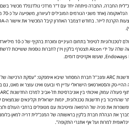
- מכשיר אוטומטי לטיפול במח
מטופלים בעולם) ללא מגע, באמצעות הקרנת לייזר. 
).
Alcon היא החברה המובילה בעולם לטכנולוגיות לטיפול בתחום העי
בשנה. עם השלמת עסקת הרכישה שלה על ידי Alcon תצטרף בלקין ויז'ן לחברות נוספות ששייכות לרשת
אבנר הלפרין, סגן מנהל מרכז החדשנות ARC ומנכ''ל חברת המסחור שיבא אימפקט: "עסקת הרכישה 
 ההיי-טק והסטארטאפ הישראלי עדיין חי ובועט ואינו עוצר או מאט, גם ב
אלה
 שהחיבור בין חדשנות טכנולוגית, יזמות ישראלית וקלינאים שנמצאים ל
שפרות את פניה של הרפואה ומיטיבות עם מטופלים ברחבי העולם ולצד
 מברך את הנהלת חברת בלקין בראשותה של המנכ"לית דריה למאן-בלומנ
לאומית למרות ועל אף אתגרי התקופה".