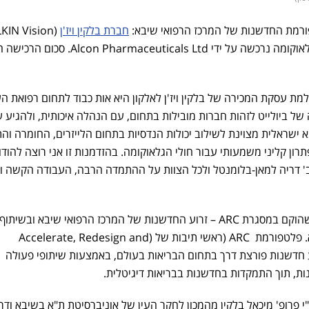
חברת בלקין ויז'ן
שפיתחה מכשיר לייזר לטיפול בגלאוקומה נרכשה על ידי on Pharmaceuticals Ltd
שלמת עסקת המכירה של בלקין ויז'ן לאלקון היא אות כבוד לתחום רפואת הע
 של ביולייט לזהות חברות מובילות בתחום, עם הנהלה איכותית, ולהגיע 
מא ישראלית מצוינת לשילוב יכולות הנדסיות בתחום הלייזרים, החומרה וה
רון קליני משמעותי עבור חולי הגלאוקומה. בהזדמנות זו אני רוצה להודו
ב' דריה למאן-בלומנטל ולכל הצוות על ההתמדה הרבה, העבודה הקשה ו
בלקין ויז'ן היא סטאראפ ישראלי שהוקם במסגרת ARC – זרוע החדשנות של המרכז הרפואי שיבא ובשי
חברת רמות של אוניברסיטת ת"א. פלטפורמת ARC (ראשי תיבות של (Accelerate, Redesign and
עלת להטמיע חדשנות פורצת דרך בתחום הבריאות בעולם, באמצעות שיתופי פעולה
ות, תוך התמקדות בחדשנות בבריאות דיגיטלית.
ין ויז'ן הוקמה בשנת 2013 ע"י פרופ' מיכאל בלקין מהמכון לחקר העין של אוניברסיטת ת"א בשיבא וד