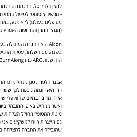
(מנהל המזון והתרופות האמריקני
החדשנות ARC כמו Endoways BurnAlong, שעשו אקזיטים דומים.
ויז'ן היא דוגמה נוספת לכך ששדה
ואשר ממחיש באופן המובהק ביותר
מיטת המטופל מחולל הצלחות שמ
גם מייצרות רווח למשקיעים אני
שהובילה את החברה להצלחה בינ