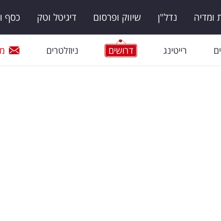
ומדיה
נדל"ן
שיווק ופרסום
דיגיטל וטק
כסף ו
ם
רייטינג
דרושים
ניוזלטרים
מי