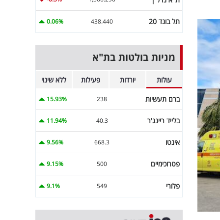
תל בונד 20
0.06%
438.440
מניות בולטות בת"א
עולות
יורדות
פעילות
ללא שינוי
ברם תעשיות
15.93%
238
בלייד ריינג'ר
11.94%
40.3
אינטו
9.56%
668.3
פטרוכימיים
9.15%
500
פלורי
9.1%
549