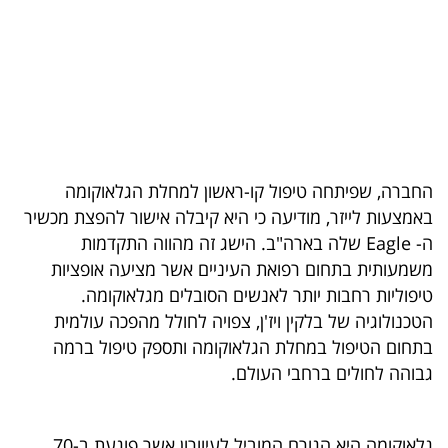
בריאות
תרבות
ופנאי
תיירות
החברה, שפיתחה טיפול קו-ראשון למחלת הגלאוקומה
TOP-
באמצעות לייזר, מודיעה כי היא קיבלה אישור להפצת מכשיר
5
ה- Eagle שלה בארה"ב. הישג זה מהווה התקדמות
משמעותית בתחום רפואת העיניים אשר מציעה אופציות
המילון
טיפוליות רחבות יותר לאנשים הסובלים מגלאוקומה.
הכלכלי
הטכנולוגיה של בלקין ויז'ן, צפויה לחולל מהפכה עולמית
בתחום הטיפול במחלת הגלאוקומה ותספק טיפול ברמה
פודקאסט
גבוהה לחולים ברחבי העולם.
40
UNDER
גלאוקומה היא הגורם המוביל לעיוורון אשר פוגעת ב-70