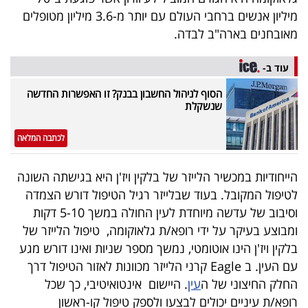
40
מיליון אנשים ברחבי העולם עם יותר מ-3.6 מיליון מטופלים
מאובחנים בארה"ב לבדה.
שיתופי
עוד ב-
פעולה
הסוף לניהול החשבון בבנק? זו האפשרות החדשה
שנשקלת
לכתבה המלאה
דרושים
הייחודיות במכשיר הלייזר של בלקין ויז'ן היא בגישתה השונה
ניוזלטרים
לטיפול המקובל. בעוד שבלייזר רגיל הטיפול דורש הצמדה
וסיבוב של עדשה מיוחדת לעין החולה במשך 5-10 דקות
ומבוצע בעיקר על ידי רופא/ת גלאוקומה, טיפול הלייזר של
מייל
בלקין ויז'ן הינו אוטומטי, נמשך מספר שניות ואינו דורש מגע
אדום
עם העין. ב Eagle קרני הלייזר מכוונות לאזור הטיפול דרך
החלק החיצוני של ה
עין
. היישום אינטואיטיבי, כך שכל
רופא/ת עיניים יכולים לבצעו ולספק טיפול קו-ראשון