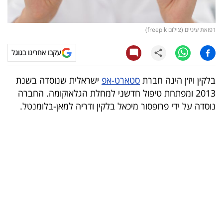
קריפטו
רפואת עיניים (צילום freepik)
ויראלי
עקבו אחרינו בגוגל
טלוויזיה
בלקין ויז׳ן הינה חברת
סטארט-אפ
ישראלית שנוסדה בשנת
עסקי
2013 ומפתחת טיפול חדשני למחלת הגלאוקומה. החברה
ספורט
נוסדה על ידי פרופסור מיכאל בלקין ודריה למאן-בלומנטל.
קריירה
ולימודים
מינויים
רייטינג
רכב