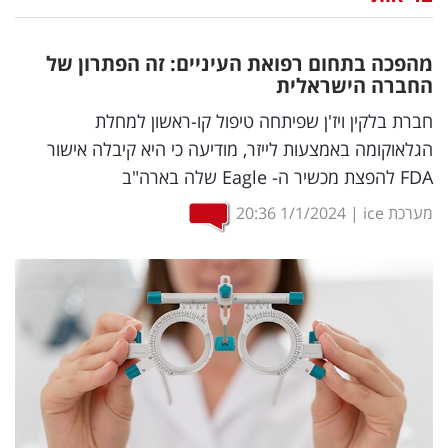
נדל"ן
מהפכה בתחום רפואת העיניים: זה הפתרון של
דיגיטל
החברה הישראלית
וטק
חברת בלקין ויז'ן שפיתחה טיפול קו-ראשון למחלת
הגלאוקומה באמצעות לייזר, מודיעה כי היא קיבלה אישור
שיווק
FDA להפצת מכשיר ה- Eagle שלה בארה"ב
ופרסום
מערכת ice
|
1/1/2024
20:36
משפט
מדדים
ומחקרים
דעות
רכילות
עסקית