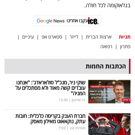
פרסמו
בגלאוקומה לכל חולה.
באייס
עקבו אחרינו
עקבו
אחרינו:
תגיות
ארצות הברית
|
לייזר
|
סטארט אפ
|
עיניים
|
פתרון
|
רפואה
הכתבות החמות
שוקי ניר, מנכ"ל סולאראדג': "אנחנו
עובדים קשה מאוד ולא מסתכלים על
המניה"
רוי שיינמן
|
13:30
חברת הענק בקריסה כלכלית: חובות
עתק, נוקאאוט מאילון מאסק
מערכת ice
|
7:03