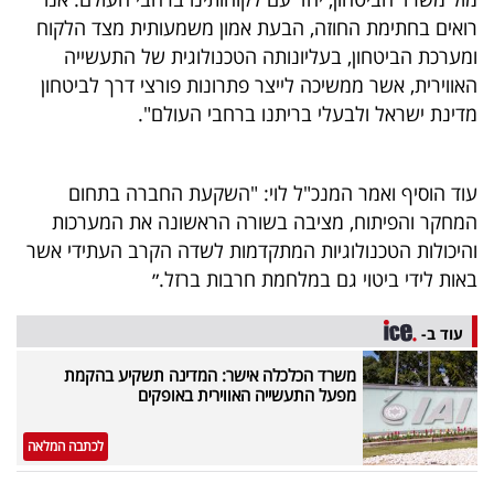
40
רואים בחתימת החוזה, הבעת אמון משמעותית מצד הלקוח
ומערכת הביטחון, בעליונותה הטכנולוגית של התעשייה
האווירית, אשר ממשיכה לייצר פתרונות פורצי דרך לביטחון
שיתופי
מדינת ישראל ולבעלי בריתנו ברחבי העולם".
פעולה
עוד הוסיף ואמר המנכ"ל לוי: "השקעת החברה בתחום
המחקר והפיתוח, מציבה בשורה הראשונה את המערכות
דרושים
והיכולות הטכנולוגיות המתקדמות לשדה הקרב העתידי אשר
באות לידי ביטוי גם במלחמת חרבות ברזל.״
ניוזלטרים
עוד ב-
משרד הכלכלה אישר: המדינה תשקיע בהקמת
מייל
מפעל התעשייה האווירית באופקים
אדום
לכתבה המלאה