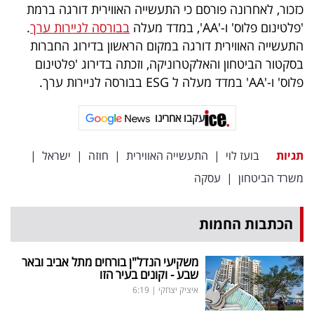
פרסמו
כזכור, לאחרונה פורסם כי התעשייה האווירית דורגה ברמת
'פלטינום פלוס' ו-'AA', במדד מעלה
בבורסה לניירות ערך
.
באייס
התעשייה האווירית דורגה במקום הראשון בדירוג החברות
עקבו
בסקטור הביטחון והאלקטרוניקה, וזכתה בדירוג 'פלטינום
פלוס' ו-'AA' במדד מעלה ל ESG בבורסה לניירות ערך.
אחרינו:
עקבו אחרינו
תגיות
בועז לוי
|
התעשייה האווירית
|
חוזה
|
ישראל
|
משרד הביטחון
|
עסקה
הכתבות החמות
משקיעי הנדל"ן בורחים מתל אביב ובאר
שבע - וקונים בעיר הזו
איציק יצחקי
|
6:19