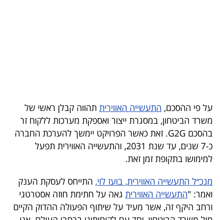
בריאות
תרבות
ופנאי
תיירות
TOP-
על פי ההסכם,
התעשייה האווירית
תהווה קבלן ראשי של
5
משרד הביטחון, במסגרת ייצור ואספקת מערכות ללקוח זר
בהסכם G2G. זאת כאשר הפרויקט יימשך להערכת החברה
המילון
כ-7 שנים, עד שנת 2031, והתעשייה האווירית תפעל
הכלכלי
למימושו בתקופת זמן זאת.
פודקאסט
מנכ״ל התעשייה האווירית, בועז לוי,
התייחס לעסקת הענק
ואמר: "
התעשייה האווירית
גאה על חתימת חוזה אסטרטגי
40
ורחב היקף זה, אשר מעיד על שיתוף הפעולה ההדוק הקיים
UNDER
מול משרד הביטחון, יחד עם לקוחותינו ברחבי העולם. אנו