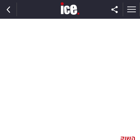
ראשי
הנבחרת
השוק
תקשורת
ומדיה
כסף
וצרכנות
השוק