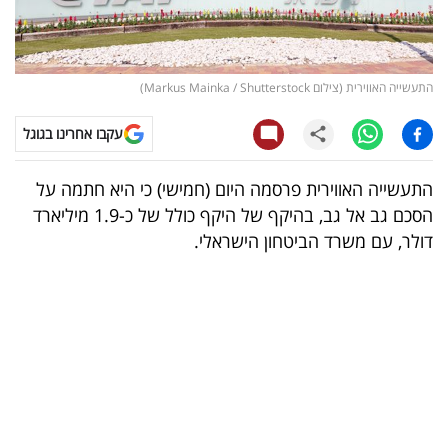
קריפטו
ויראלי
התעשייה האווירית (צילום Markus Mainka / Shutterstock)
טלוויזיה
עקבו אחרינו בגוגל
עסקי
התעשייה האווירית פרסמה היום (חמישי) כי היא חתמה על
ספורט
הסכם גב אל גב, בהיקף של היקף כולל של כ-1.9 מיליארד
דולר, עם משרד הביטחון הישראלי.
קריירה
ולימודים
מינויים
רייטינג
רכב