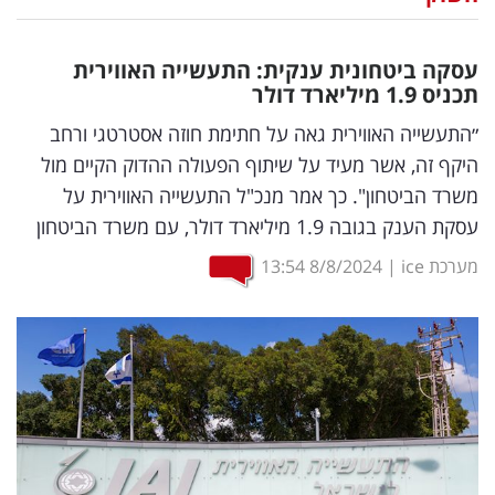
נדל"ן
עסקה ביטחונית ענקית: התעשייה האווירית
דיגיטל
תכניס 1.9 מיליארד דולר
וטק
״התעשייה האווירית גאה על חתימת חוזה אסטרטגי ורחב
היקף זה, אשר מעיד על שיתוף הפעולה ההדוק הקיים מול
שיווק
משרד הביטחון". כך אמר מנכ"ל התעשייה האווירית על
ופרסום
עסקת הענק בגובה 1.9 מיליארד דולר, עם משרד הביטחון
משפט
מערכת ice
|
8/8/2024
13:54
מדדים
ומחקרים
דעות
רכילות
עסקית