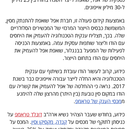
40
ל-30 מיליון אייפונים.
באמצעות קידום פעולה זו, חברת אפל שואפת להתנתק מסין,
שיתופי
המשמשת כבסיס הייצור המרכזי של המכשירים הסלולריים
שלה. בכך, תצליח ענקית הטכנולוגיה להעמיק את היחסים
פעולה
עם הודו וליצור שותפות עסקית עמה. באמצעות הכניסה
לפעילות של המפעל בבנגלור, שואפת אפל להעמיק את
היחסים עם הודו בתחום הייצור.
דרושים
כידוע, קרוב לעשור הודו עובדת בשיתוף עם ענקית
ניוזלטרים
הטכנולוגיה והיא החלה לייצר עבורה אייפונים כבר בשנת
2017. נראה כי ההחלטה של אפל להעמיק את קשריה עם
הודו במקום סין נובעת (בין היתר) מהרצון שלה להימנע
מייל
מ
מכסי הענק של טראמפ
.
אדום
כידוע, בחודש שעבר הצהיר נשיא ארה"ב
דונלד טראמפ
על
כניסתן לתוקף של מכסים על
קנדה, מקסיקו וסין
. המכס על