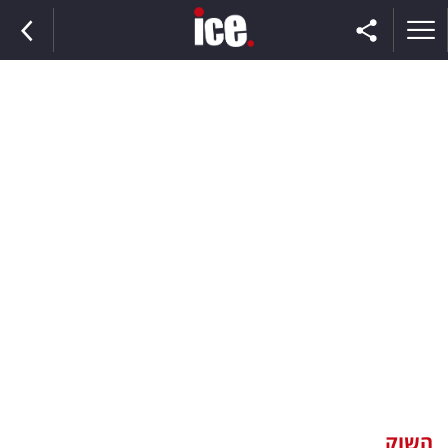
ראשי
הנבחרת
השוק
תקשורת
ומדיה
כסף
וצרכנות
השוק