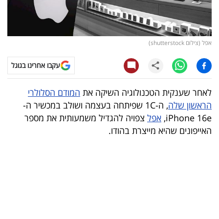
קריפטו
ויראלי
אפל (צילום shutterstock)
טלוויזיה
עקבו אחרינו בגוגל
עסקי
לאחר שענקית הטכנולוגיה השיקה את
המודם הסלולרי
ספורט
הראשון שלה
, ה-1C שפיתחה בעצמה ושולב במכשיר ה-
iPhone 16e,
אפל
צפויה להגדיל משמעותית את מספר
קריירה
האייפונים שהיא מייצרת בהודו.
ולימודים
מינויים
רייטינג
רכב