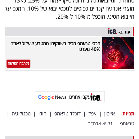
סחורות המיובאות מקנדה ומקסיקו יעמוד על 25%, כאשר
פרסמו
מוצרי אנרגיה קנדיים כפופים למכסי יבוא של 10%. המכס על
באייס
הייבוא הסיני, הוכפל מ-10% ל-20%.
עקבו
עוד ב-
אחרינו:
מכסי טראמפ מכים בשווקים: המטבע שעלול לאבד
40% מערכו
לכתבה המלאה
עקבו אחרינו
תגיות
אייפון
|
אפל
|
דונלד טראמפ
|
הודו
|
טכנולוגיה
|
טראמפ
|
נשיא ארה"ב