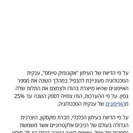
בריאות
תרבות
ופנאי
תיירות
TOP-
5
על פי הדיווח של העיתון "אקונומיק טיימס", ענקית
הטכנולוגיה מעוניינת להכפיל במהלך השנה את מספר
המילון
האייפונים שהיא מייצרת בהודו ולצמצם את התלות שלה
הכלכלי
בסין. על פי ההערכות, הודו צפויה לספק השנה עד 25%
מ
האייפונים
של ענקית הטכנולוגיה.
פודקאסט
על פי הדיווח בעיתון הכלכלי, חברת פוקסקון, היצרנית
40
הגדולה בעולם של רכיבים אלקטרוניים אשר משמשת
UNDER
כספקית של אפל, שואפת לייצר השנה בהודו בין 25 מיליון