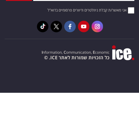
אני מאשר/ת קבלת ניוזלטרים ודיוורים פרסומיים בדוא"ל
I
nformation,
C
ommunication,
E
conomic
כל הזכויות שמורות לאתר ICE. ©