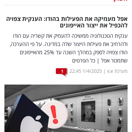
נדל"ן
אפל מעמיקה את הפעילות בהודו: הענקית צפויה
דיגיטל
להכפיל את ייצור האייפונים
וטק
ענקית הטכנולוגיה ממשיכה להעמיק את קשריה עם הודו
ולהרחיב את פעילות הייצור שלה במדינה. על פי ההערכה,
שיווק
הודו צפויה לספק במהלך השנה עד 25% מהאייפונים
ופרסום
שתמכור אפל | כל הפרטים
משפט
מערכת ice
|
1/4/2025
22:45
1
מדדים
ומחקרים
דעות
רכילות
עסקית