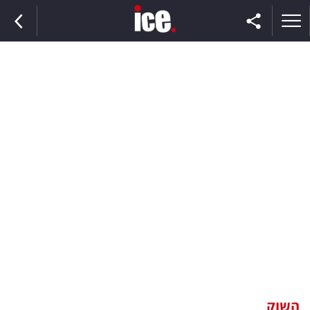
ראשי
הנבחרת
השוק
תקשורת
ומדיה
כסף
וצרכנות
השוק