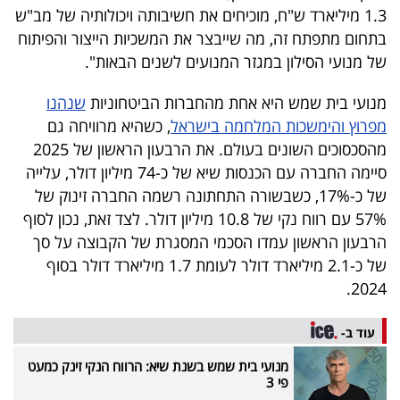
פרסמו
1.3 מיליארד ש"ח, מוכיחים את חשיבותה ויכולותיה של מב"ש
באייס
בתחום מתפתח זה, מה שייבצר את המשכיות הייצור והפיתוח
של מנועי הסילון במגזר המנועים לשנים הבאות".
עקבו
מנועי בית שמש היא אחת מהחברות הביטחוניות
שנהנו
אחרינו:
מפרוץ והימשכות המלחמה בישראל
, כשהיא מרוויחה גם
מהסכסוכים השונים בעולם. את הרבעון הראשון של 2025
סיימה החברה עם הכנסות שיא של כ-74 מיליון דולר, עלייה
של כ-17%, כשבשורה התחתונה רשמה החברה זינוק של
57% עם רווח נקי של 10.8 מיליון דולר. לצד זאת, נכון לסוף
הרבעון הראשון עמדו הסכמי המסגרת של הקבוצה על סך
של כ-2.1 מיליארד דולר לעומת 1.7 מיליארד דולר בסוף
2024.
עוד ב-
מנועי בית שמש בשנת שיא: הרווח הנקי זינק כמעט
פי 3