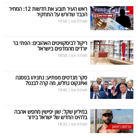
ראש העיר תובע את חדשות 12: המחיר
הכבד שדורש על התחקיר
מערכת ice
|
19:50
ריקול לביסקוויטים האהובים: הפתי בר
יורדים מהמדפים בישראל
מערכת ice
|
18:50
סקר מנדטים מפתיע: נתניהו בפסגה
ואיזנקוט נחלש, מה קרה לבנט?
מערכת ice
|
19:45
במיליון שקל: שון יפישין מחפש אהבה
בלהיט החדש של ישראל בידור
מערכת ice
|
18:32
פרסום ראשון