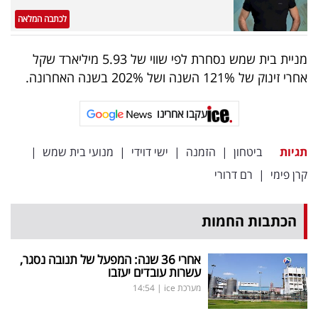
לכתבה המלאה
מניית בית שמש נסחרת לפי שווי של 5.93 מיליארד שקל
אחרי זינוק של 121% השנה ושל 202% בשנה האחרונה.
עקבו אחרינו
תגיות
ביטחון
|
הזמנה
|
ישי דוידי
|
מנועי בית שמש
|
קרן פימי
|
רם דרורי
הכתבות החמות
אחרי 36 שנה: המפעל של תנובה נסגר,
עשרות עובדים יעזבו
מערכת ice
|
14:54