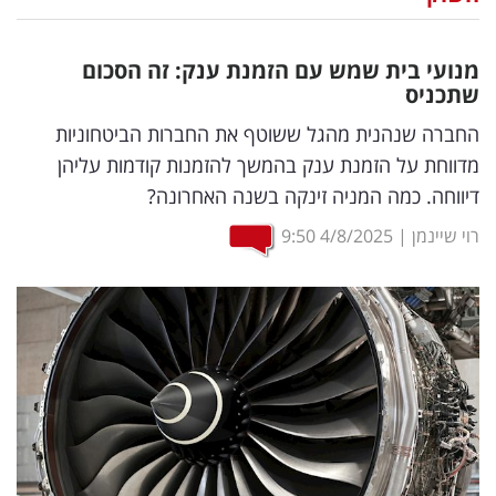
נדל"ן
מנועי בית שמש עם הזמנת ענק: זה הסכום
דיגיטל
שתכניס
וטק
החברה שנהנית מהגל ששוטף את החברות הביטחוניות
מדווחת על הזמנת ענק בהמשך להזמנות קודמות עליהן
שיווק
דיווחה. כמה המניה זינקה בשנה האחרונה?
ופרסום
רוי שיינמן
|
4/8/2025
9:50
משפט
מדדים
ומחקרים
דעות
רכילות
עסקית