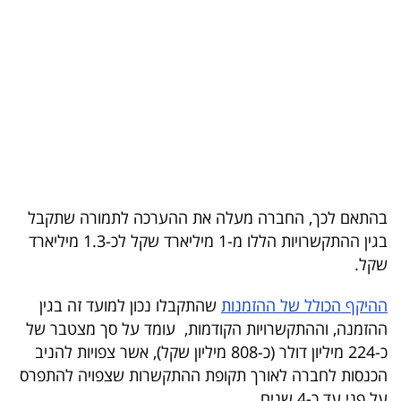
בריאות
תרבות
ופנאי
תיירות
TOP-
5
בהתאם לכך, החברה מעלה את ההערכה לתמורה שתקבל
בגין ההתקשרויות הללו מ-1 מיליארד שקל לכ-1.3 מיליארד
המילון
שקל.
הכלכלי
ההיקף הכולל של ההזמנות
שהתקבלו נכון למועד זה בגין
פודקאסט
ההזמנה, וההתקשרויות הקודמות, עומד על סך מצטבר של
כ-224 מיליון דולר (כ-808 מיליון שקל), אשר צפויות להניב
40
הכנסות לחברה לאורך תקופת ההתקשרות שצפויה להתפרס
UNDER
על פני עד כ-4 שנים.