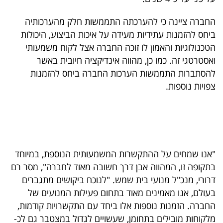
40
החברה ציינה כי להערכתה התממשות חלק מהערכותיה
ביחס להזמנות עתידיות מעידה על איכות הביצוע, היכולות
הטכנולוגיות והאמון לו זוכה החברה אצל לקוח משמעותי
שיתופי
ואסטרטגי זה. כמו כן, מהווה אינדיקציה חיובית באשר
פעולה
להסתברות התממשות הערכות החברה ביחס להזמנות
צפויות נוספות.
דרושים
ניוזלטרים
"אנו שמחים על ההתקשרות המשמעותית הנוספת, במיוחד
בתקופה זו, המהווה אבן דרך חשובה מאוד לחברה", מסר רם
מייל
דרורי, מנכ"ל מנועי בית שמש. "לנוכח ביקושים מתגברים
אדום
בעולם, אנו מאמינים מאוד בתחום פעילות המנועים של
החברה. הזמנות נוספות אלו ביחד עם התקשרויות קודמות,
מלקוחות מובילים בתחומן, שעשויים לגדול במצטבר גם לכ-