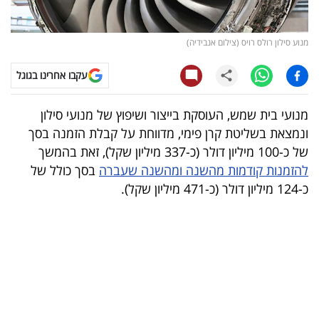
קריפטו
מנוע סילון רולס רויס (צילום אנבידיה)
ויראלי
עקבו אחרינו בגוגל
טלוויזיה
מנועי בית שמש, העוסקת בייצור ושיפוץ של מנועי סילון
עסקי
ונמצאת בשליטת קרן פימי, מדווחת על קבלת הזמנה בסך
ספורט
של כ-100 מיליון דולר (כ-337 מיליון שקל), זאת בהמשך
להזמנות קודמות מהשנה ומהשנה שעברה
בסך כולל של
קריירה
כ-124 מיליון דולר (כ-471 מיליון שקל).
ולימודים
מינויים
רייטינג
רכב