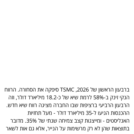
בריאות
תרבות
ופנאי
תיירות
TOP-
5
המילון
ברבעון הראשון של 2026, TSMC סיפקה את הסחורה. הרווח
הכלכלי
הנקי זינק ב-58% לרמת שיא של כ-18.2 מיליארד דולר, וזה
הרבעון הרביעי ברציפות שבו החברה מציגה רווח שיא חדש.
פודקאסט
ההכנסות הגיעו ל-35 מיליארד דולר - מעל תחזיות
האנליסטים - ומייצגות קצב צמיחה שנתי של 35%. מדובר
40
בתוצאות שהן לא רק מרשימות על הנייר, אלא גם אות לשאר
UNDER