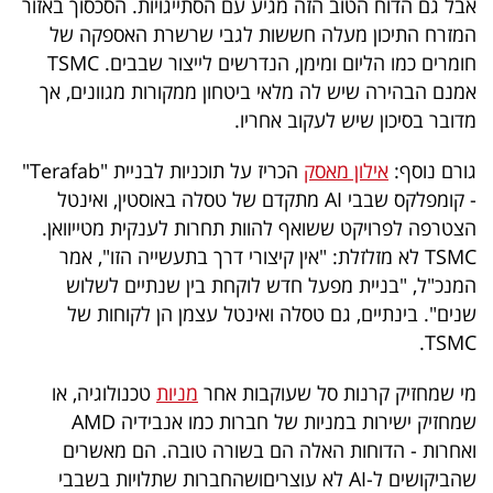
אבל גם הדוח הטוב הזה מגיע עם הסתייגויות. הסכסוך באזור
המזרח התיכון מעלה חששות לגבי שרשרת האספקה של
חומרים כמו הליום ומימן, הנדרשים לייצור שבבים. TSMC
אמנם הבהירה שיש לה מלאי ביטחון ממקורות מגוונים, אך
מדובר בסיכון שיש לעקוב אחריו.
גורם נוסף:
אילון מאסק
הכריז על תוכניות לבניית "Terafab"
- קומפלקס שבבי AI מתקדם של טסלה באוסטין, ואינטל
הצטרפה לפרויקט ששואף להוות תחרות לענקית מטייוואן.
TSMC לא מזלזלת: "אין קיצורי דרך בתעשייה הזו", אמר
המנכ"ל, "בניית מפעל חדש לוקחת בין שנתיים לשלוש
שנים". בינתיים, גם טסלה ואינטל עצמן הן לקוחות של
TSMC.
מי שמחזיק קרנות סל שעוקבות אחר
מניות
טכנולוגיה, או
שמחזיק ישירות במניות של חברות כמו אנבידיה AMD
ואחרות - הדוחות האלה הם בשורה טובה. הם מאשרים
שהביקושים ל-AI לא עוצריםושהחברות שתלויות בשבבי