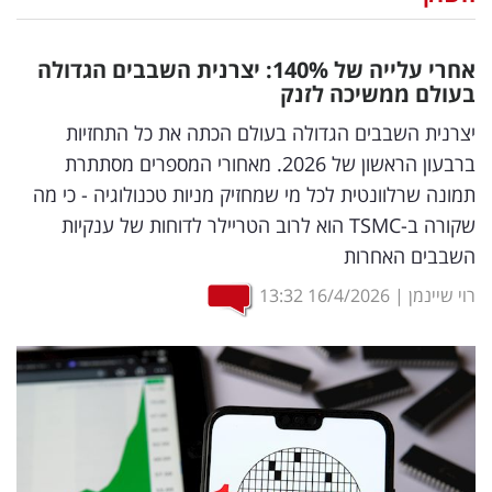
נדל"ן
אחרי עלייה של 140
%
: יצרנית השבבים הגדולה
דיגיטל
בעולם ממשיכה לזנק
וטק
יצרנית השבבים הגדולה בעולם הכתה את כל התחזיות
ברבעון הראשון של 2026. מאחורי המספרים מסתתרת
שיווק
תמונה שרלוונטית לכל מי שמחזיק מניות טכנולוגיה - כי מה
ופרסום
שקורה ב-TSMC הוא לרוב הטריילר לדוחות של ענקיות
השבבים האחרות
משפט
רוי שיינמן
|
16/4/2026
13:32
מדדים
ומחקרים
דעות
רכילות
עסקית