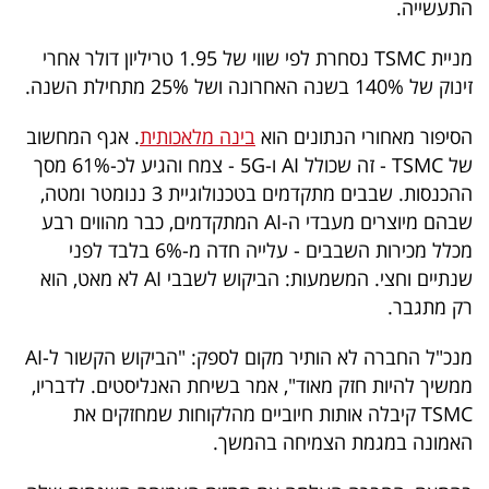
התעשייה.
40
מניית TSMC נסחרת לפי שווי של 1.95 טריליון דולר אחרי
זינוק של 140% בשנה האחרונה ושל 25% מתחילת השנה.
שיתופי
הסיפור מאחורי הנתונים הוא
בינה מלאכותית
. אגף המחשוב
פעולה
של TSMC - זה שכולל AI ו-5G - צמח והגיע לכ-61% מסך
ההכנסות. שבבים מתקדמים בטכנולוגיית 3 ננומטר ומטה,
שבהם מיוצרים מעבדי ה-AI המתקדמים, כבר מהווים רבע
דרושים
מכלל מכירות השבבים - עלייה חדה מ-6% בלבד לפני
שנתיים וחצי. המשמעות: הביקוש לשבבי AI לא מאט, הוא
ניוזלטרים
רק מתגבר.
מנכ"ל החברה לא הותיר מקום לספק: "הביקוש הקשור ל-AI
מייל
ממשיך להיות חזק מאוד", אמר בשיחת האנליסטים. לדבריו,
אדום
TSMC קיבלה אותות חיוביים מהלקוחות שמחזקים את
האמונה במגמת הצמיחה בהמשך.