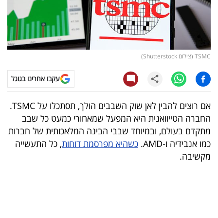
קריפטו
ויראלי
TSMC (צילום Shutterstock)
טלוויזיה
עקבו אחרינו בגוגל
עסקי
ספורט
אם רוצים להבין לאן שוק השבבים הולך, תסתכלו על TSMC.
החברה הטייוואנית היא המפעל שמאחורי כמעט כל שבב
קריירה
מתקדם בעולם, ובמיוחד שבבי הבינה המלאכותית של חברות
ולימודים
כמו אנבידיה ו-AMD.
כשהיא מפרסמת דוחות
, כל התעשייה
מקשיבה.
מינויים
רייטינג
רכב