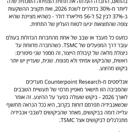
בהתאם, החברה העלתה את תחזית הצמיחה השנתית שלה
פרסמו
ליותר מ-30% בדולרים לשנת 2026, ואת תקציב ההשקעות
באייס
ב-37% לבין 52 ל-56 מיליארד דולר - כשהיא מציינת שהיא
צופה שהתוצאות יגיעו לטווח העליון של התחזית.
עקבו
אחרינו:
כמעט כל מעבד או שבב של אחת מהחברות הגדולות בעולם
עובר דרך המפעלים של TSMC. כשהחברה מדווחת על
ניצולת מלאה של קיבולת הייצור, זה מספר שני סיפורים:
ראשית, שהביקוש אמיתי ולא מנופח. שנית, שעדיין יש יותר
ביקוש מהיצע.
אנליסטים מ-Counterpoint Research מעריכים
שהסביבה הזו תישאר מאפיין מרכזי של תעשיית השבבים
לאורך 2026 - ביקוש שעולה בפער על ההיצע. זה אומר
שכשאנבידיה תפרסם דוחות בקרוב, היא ככל הנראה תחשוף
עלייה דומה בביקושים, מאחר שהביקושים לשבבי אנבידיה
מתגלגלים לביקושים אצל TSMC.