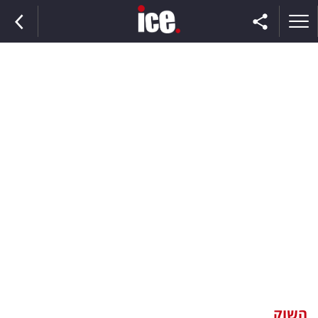
ראשי
הנבחרת
השוק
תקשורת
ומדיה
כסף
וצרכנות
השוק