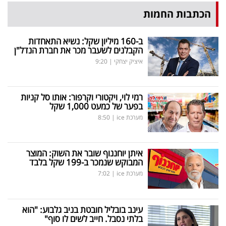
הכתבות החמות
ב-160 מיליון שקל: נשיא התאחדות
הקבלנים לשעבר מכר את חברת הנדל"ן
איציק יצחקי
|
9:20
רמי לוי, ויקטורי וקרפור: אותו סל קניות
בפער של כמעט 1,000 שקל
מערכת ice
|
8:50
איתן יוחננוף שובר את השוק: המוצר
המבוקש שנמכר ב-199 שקל בלבד
מערכת ice
|
7:02
עינב בובליל חובטת בניב גלבוע: "הוא
בלתי נסבל. חייב לשים לו סוף"