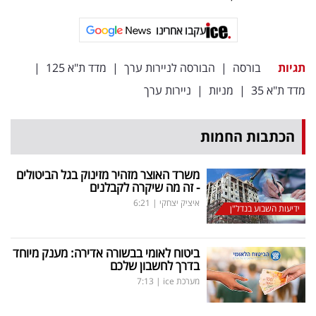
עקבו אחרינו
תגיות
בורסה
|
הבורסה לניירות ערך
|
מדד ת"א 125
|
מדד ת"א 35
|
מניות
|
ניירות ערך
הכתבות החמות
משרד האוצר מזהיר מזינוק בגל הביטולים
- זה מה שיקרה לקבלנים
איציק יצחקי
|
6:21
ידיעות השבוע בנדל"ן
ביטוח לאומי בבשורה אדירה: מענק מיוחד
בדרך לחשבון שלכם
מערכת ice
|
7:13