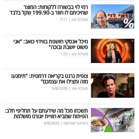
רמי לוי בבשורה ללקוחות: המוצר
שחיכיתם לו חוזר ב-199.90 שקל בלבד
מערכת ice
|
7:11
מיכל אנסקי חושפת בווידוי כואב: "אני
פשוט יושבת ובוכה"
מערכת ice
|
1:23
צופית גרנט בקריאה דרמטית: "תימנעו
מזה ותצילו את עצמכם"
מערכת ice
|
6/8/2026
תשכחו מכל מה שידעתם על תחליפי חלב:
הפיתוח שמביא חוויית יוגורט מושלמת
בשיתוף שטראוס
|
6/8/2026