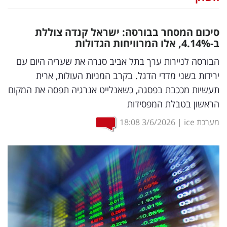
נדל"ן
סיכום המסחר בבורסה: ישראל קנדה צוללת
דיגיטל
ב-4.14
%
, אלו המרוויחות הגדולות
וטק
הבורסה לניירות ערך בתל אביב סגרה את שעריה היום עם
ירידות בשני מדדי הדגל. בקרב המניות העולות, ארית
שיווק
תעשיות מככבת בפסגה, כשאנלייט אנרגיה תפסה את המקום
ופרסום
הראשון בטבלת המפסידות
משפט
מערכת ice
|
3/6/2026
18:08
מדדים
ומחקרים
דעות
רכילות
עסקית