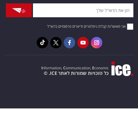
אני מאשר/ת קבלת ניוזלטרים ודיוורים פרסומיים בדוא"ל
I
nformation,
C
ommunication,
E
conomic
כל הזכויות שמורות לאתר ICE. ©