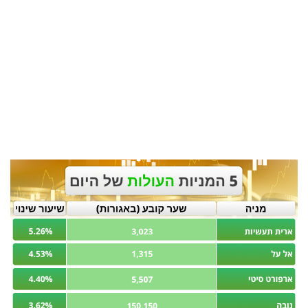
בריאות
תרבות
ופנאי
תיירות
TOP-
5
המילון
הכלכלי
פודקאסט
40
UNDER