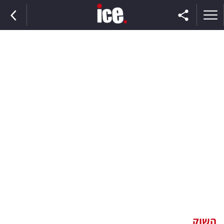
ראשי
הנבחרת
השוק
תקשורת
ומדיה
כסף
וצרכנות
השוק