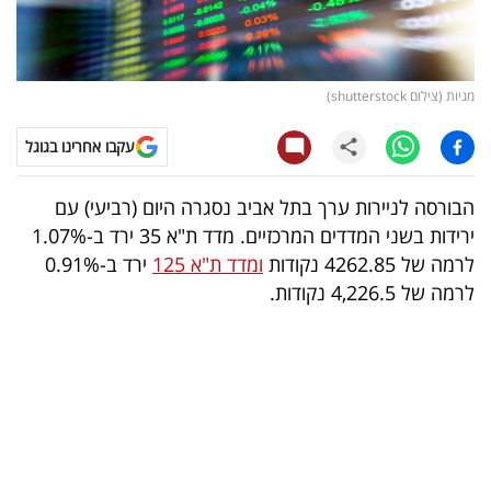
קריפטו
ויראלי
מניות (צילום shutterstock)
טלוויזיה
עקבו אחרינו בגוגל
עסקי
הבורסה לניירות ערך בתל אביב נסגרה היום (רביעי) עם
ספורט
ירידות בשני המדדים המרכזיים. מדד ת"א 35 ירד ב-1.07%
לרמה של 4262.85 נקודות
ומדד ת"א 125
ירד ב-0.91%
קריירה
לרמה של 4,226.5 נקודות.
ולימודים
מינויים
רייטינג
רכב