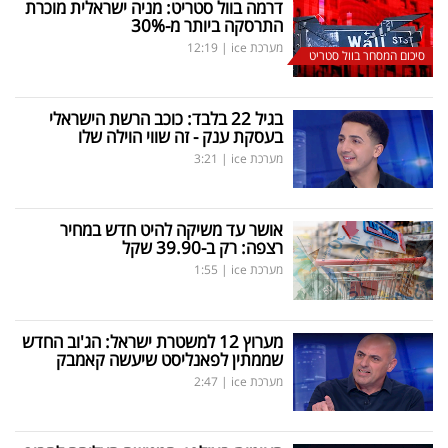
דרמה בוול סטריט: מניה ישראלית מוכרת
התרסקה ביותר מ-30
%
מערכת ice
|
12:19
סיכום המסחר בוול סטריט
בגיל 22 בלבד: כוכב הרשת הישראלי
בעסקת ענק - זה שווי הוילה שלו
מערכת ice
|
3:21
אושר עד משיקה להיט חדש במחיר
רצפה: רק ב-39.90 שקל
מערכת ice
|
1:55
מערוץ 12 למשטרת ישראל: הג'וב החדש
שממתין לפאנליסט שיעשה קאמבק
מערכת ice
|
2:47