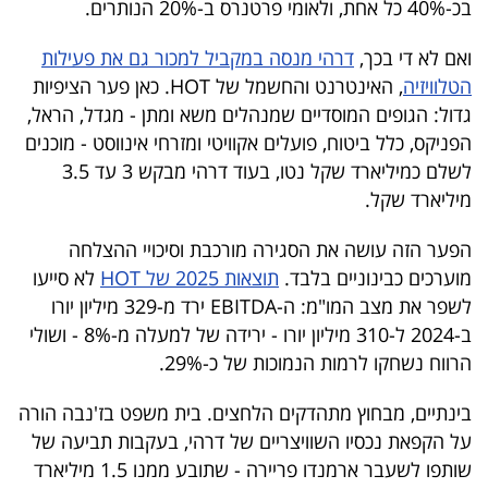
בכ-40% כל אחת, ולאומי פרטנרס ב-20% הנותרים.
פרסמו
באייס
ואם לא די בכך,
דרהי מנסה במקביל למכור גם את פעילות
הטלוויזיה
, האינטרנט והחשמל של HOT. כאן פער הציפיות
עקבו
גדול: הגופים המוסדיים שמנהלים משא ומתן - מגדל, הראל,
אחרינו:
הפניקס, כלל ביטוח, פועלים אקוויטי ומזרחי אינווסט - מוכנים
לשלם כמיליארד שקל נטו, בעוד דרהי מבקש 3 עד 3.5
מיליארד שקל.
הפער הזה עושה את הסגירה מורכבת וסיכויי ההצלחה
מוערכים כבינוניים בלבד.
תוצאות 2025 של HOT
לא סייעו
לשפר את מצב המו"מ: ה-EBITDA ירד מ-329 מיליון יורו
ב-2024 ל-310 מיליון יורו - ירידה של למעלה מ-8% - ושולי
הרווח נשחקו לרמות הנמוכות של כ-29%.
בינתיים, מבחוץ מתהדקים הלחצים. בית משפט בז'נבה הורה
על הקפאת נכסיו השוויצריים של דרהי, בעקבות תביעה של
שותפו לשעבר ארמנדו פריירה - שתובע ממנו 1.5 מיליארד