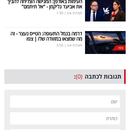
העימות באולפן: המגישה הצליחה להביך
את אביעד גליקמן - "אל תיתמם"
מערכת ice
|
1:30
דרמה בנמל התעופה: הטייס נעצר - זה
מה שמצאו במזוודה שלו | צפו
מערכת ice
|
3:50
צפו
תגובות לכתבה
(0)
: