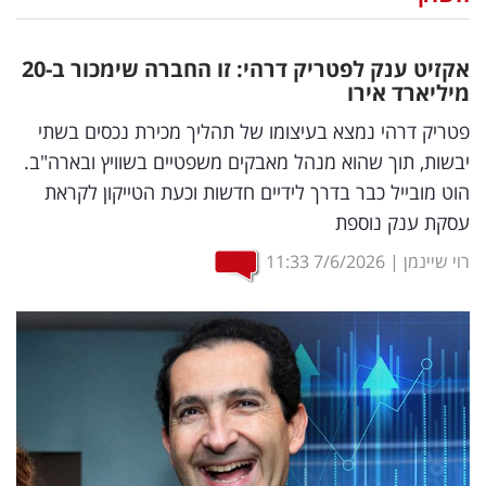
נדל"ן
אקזיט ענק לפטריק דרהי: זו החברה שימכור ב-20
דיגיטל
מיליארד אירו
וטק
פטריק דרהי נמצא בעיצומו של תהליך מכירת נכסים בשתי
יבשות, תוך שהוא מנהל מאבקים משפטיים בשוויץ ובארה"ב.
שיווק
הוט מובייל כבר בדרך לידיים חדשות וכעת הטייקון לקראת
ופרסום
עסקת ענק נוספת
משפט
רוי שיינמן
|
7/6/2026
11:33
מדדים
ומחקרים
דעות
רכילות
עסקית