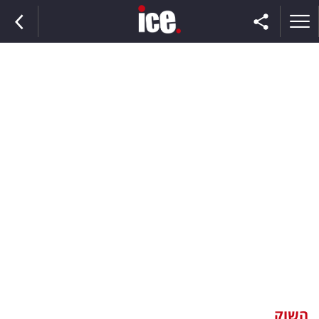
ראשי
הנבחרת
השוק
תקשורת
ומדיה
כסף
וצרכנות
השוק