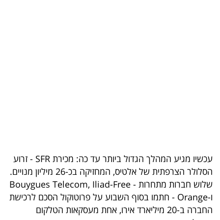
בריאות
תרבות
ופנאי
תיירות
TOP-
5
המילון
הכלכלי
עכשיו מגיע המהלך הגדול ביותר עד כה: מכירת SFR - זרוע
הסלולר הצרפתית של אלטיס, המחזיקה בכ-26 מיליון מנויים.
פודקאסט
שלוש חברות מתחרות - Bouygues Telecom, Iliad-Free
ו-Orange - חתמו בסוף השבוע על פרוטוקול הסכם לרכישת
40
החברה ב-20 מיליארד אירו, אחת מעסקאות הטלקום
UNDER