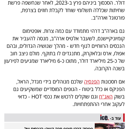
דולר. הסכסוך ביניהם פרץ ב-2023, לאחר שנחשפה פרשת
שחיתות שכללה תשלומי שוחד לקבלת חוזים בצרפת,
פורטוגל וארה"ב.
גם בארה"ב דרהי מתמודד עם כמה צרות. אופטימום
קומיוניקיישנס, לשעבר אלטיס ארה"ב, מנסה להעביר את
הנכסים הרווחיים לגוף חדש - מהלך שנושיה הגדולים, ובהם
אפולו, ארס ובלאקרוק, מתנגדים לו בתוקף. מולם ניצב חוב
של כ-25 מיליארד דולר, מתוכו כ-6 מיליארד שמגיעים לפירעון
בשנה הקרובה.
אם חסכונות
הפנסיה
שלכם מנוהלים בידי מגדל, הראל,
הפניקס או כלל ביטוח - הגופים המוסדיים שמשקיעים גם
בשוק
האג"ח
וגם שוקלים לרכוש את נכסי HOT - כדאי
לעקוב אחרי ההתפתחויות.
עוד ב-
פטריק דרהי חוטף מכה קשה: הנכסים של