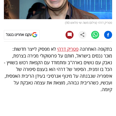
קריפטו
ויראלי
פטריק דרהי (צילום משה שי פלאש 90)
טלוויזיה
עקבו אחרינו בגוגל
עסקי
בתקופה האחרונה
פטריק דרהי
לא מפסיק לייצר חדשות:
ספורט
מוכר נכסים בישראל, חותם על פרוטוקולי מכירה בצרפת,
נאבק עם נושים בארה"ב ומתמודד עם הקפאת רכוש בשוויץ -
קריירה
הכל בו זמנית. הסיפור של דרהי הוא בעצם סיפורה של
ולימודים
אימפריה שנבנתה על מינוף אגרסיבי בעידן הריבית האפסית,
ועכשיו, כשהריבית גבוהה, מוצאת את עצמה נאבקת על
מינויים
קיומה.
רייטינג
רכב