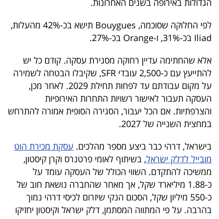
הגדולות באירופה בשנים האחרונות.
40
לפי החלוקה שסוכמה, Bouygues תישא בכ-42% מהעלות,
Iliad בכ-31%, ו-Orange בכ-27%.
שיתופי
אלא שהחתימה עדיין רחוקה מסגירת עסקה. קודם כל יש
פעולה
להתייעץ עם כ-2,500 עובדי SFR, שקיבלו הבטחה לשמירה
על מקום עבודתם עד לפחות תחילת 2029. לאחר מכן,
העסקה תעבור לאישור רשויות התחרות האירופיות
דרושים
והצרפתיות. אם הכל יעבור, הסגירה הסופית אמורה להתרחש
במחצית השנייה של 2027.
ניוזלטרים
בישראל, דרהי כבר ביצע מספר מהלכים.
עסקת מכירת הוט
מובייל לדלק ישראל
, בשיתוף לאומי פרטנרס וקרן קיסטון,
מייל
ממשיכה להתקדם. השווי הכולל של העסקה עומד על
כ-1.88 מיליארד שקל, אך מאחר שהחברה נושאת חוב של
אדום
כ-550 מיליון שקל, הסכום הנקי שיזרום לכיסי דרהי נמוך
בהרבה. על פי המתווה המסתמן, דלק ישראל וקיסטון יחזיקו