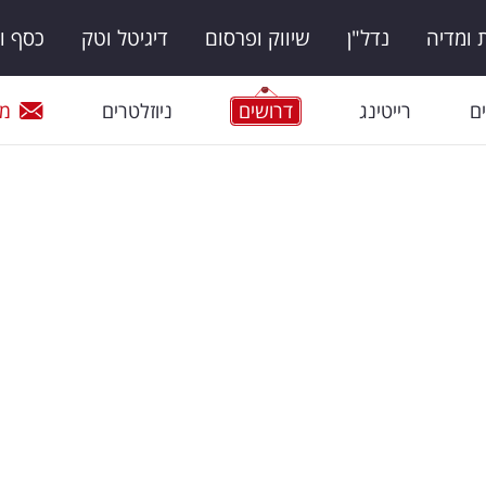
ומדיה
נדל"ן
שיווק ופרסום
דיגיטל וטק
כסף ו
ם
רייטינג
דרושים
ניוזלטרים
מי