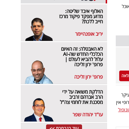
וכל
האלוף איבד שליטה:
מדוע מפקד פיקוד מרכז
חייב ללכת?
יריב אופנהיימר
לא האבטלה: זה האיום
הכלכלי החדש שה-AI
עלול להביא לעולם |
פרופ' ירון זליכה
לאה
פרופ' ירון זליכה
הדלקת משואה על ידי
יקר
הרב אברהם זרביב
מסכנת את לוחמי צה"ל
פי אין
נופול
עו"ד יהודה שפר
עוד בנבחרת >>