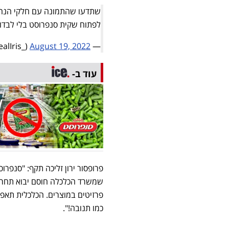
שתדעו שהתמונה עם חלקי הנחש 
לפתוח שקית סנפרוסט בלי לבדוק
August 19, 2022
— Iris Leal (@LealIris_)
עוד ב-
פרופסור ירון זליכה תקף: "סנפר
שמשרד הכלכלה חוסם יבוא תחרותי 
פרזיטים במוצרים. הכלכלית תאפש
כמו תנובה!".