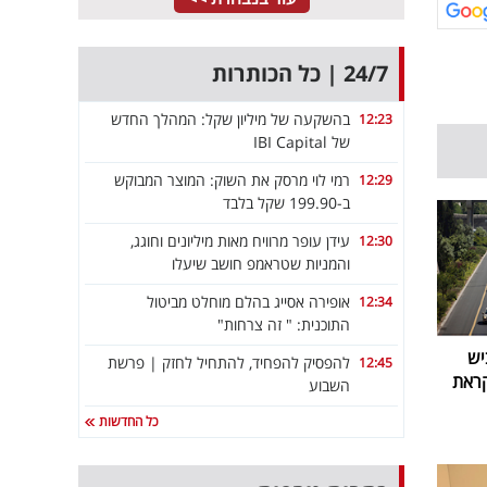
24/7 | כל הכותרות
בהשקעה של מיליון שקל: המהלך החדש
12:23
של IBI Capital
רמי לוי מרסק את השוק: המוצר המבוקש
12:29
ב-199.90 שקל בלבד
עידן עופר מרוויח מאות מיליונים וחוגג,
12:30
והמניות שטראמפ חושב שיעלו
אופירה אסייג בהלם מוחלט מביטול
12:34
התוכנית: " זה צרחות"
יש
להפסיק להפחיד, להתחיל לחזק | פרשת
12:45
קראת
השבוע
כל החדשות