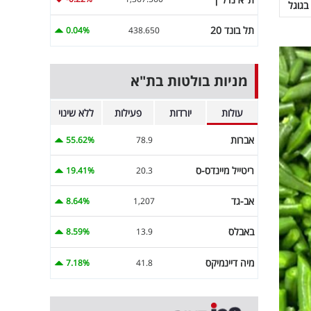
בגוגל
תל בונד 20
0.04%
438.650
מניות בולטות בת"א
עולות
יורדות
פעילות
ללא שינוי
אברות
55.62%
78.9
ריטייל מיינדס-ס
19.41%
20.3
אב-גד
8.64%
1,207
באבלס
8.59%
13.9
מיה דיינמיקס
7.18%
41.8