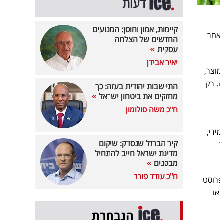
דעות
קיימות, אמון וחוסן: המנועים
אחר
החדשים של הצלחה
עסקית
יאיר אבידן
וצר,
ה. רק
התיישבות יהודית בעזה: כך
מחזקים את ביטחון ישראל
ח"כ משה סולומון
די,
קיר הברזל שנסדק: שיקום
מדינת ישראל חייב להתחיל
מבפנים
ח"כ עודד פורר
רוסט
או
הנבחרת