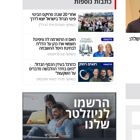
כתבות נוספות
אחרי 20 שנה: פרויקט הבינוי
פינוי הגדול בישראל יוצא לדרך
בשיתוף מערכת זירת הנדל"ן
שלה:
האם זו הרפורמה לה ציפינו?
השמאי ארז כהן על הדו"ח
לבחינת היטל ההשבחה
בשיתוף ice פרויקטים
כדורגל בעידן הכסף הגדול:
"היום בחדר ההלבשה מדברים
על השקעות"
בשיתוף מגדל ביטוח ופיננסים