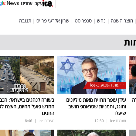
עקבו אחרינו
מוצר השנה
|
נחש
|
סנפרוסט
|
שרון אלרעי פרייס
|
תנובה
ות
ידיעות השבוע ב-ice
ה
עידן עופר מרוויח מאות מיליונים
בשורה לנהגים בישראל: הכב
וחוגג, והמניות שטראמפ חושב
החדש פועל מהיום, האצה ל
שיעלו
החגים
מערכת ice
|
12:30
מערכת ice
|
8:46