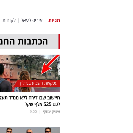
תגיות
איריס לעאל
|
לקוחות
|
הכתבות החמ
עסקאות השבוע בנדל"ן
היישוב שבו דירה ללא ממ"ד תעל
לכם 525 אלף שקל
איציק יצחקי
|
9:00