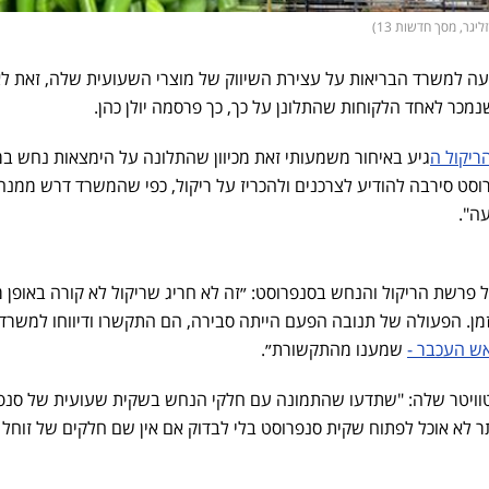
עה למשרד הבריאות על עצירת השיווק של מוצרי השעועית שלה, זאת ל
מכר לאחד הלקוחות שהתלונן על כך, כך פרסמה יולן כהן.
הריקול ה
גיע באיחור משמעותי זאת מכיוון שהתלונה על הימצאות נחש במ
ני 5 ימים ו"סנפרוסט סירבה להודיע לצרכנים ולהכריז על ריקול, כפי שהמשרד דרש ממנ
ה".
על פרשת הריקול והנחש בסנפרוסט: ״זה לא חריג שריקול לא קורה באופן מי
ן. הפעולה של תנובה הפעם הייתה סבירה, הם התקשרו ודיווחו למשרד
ש העכבר -
שמענו מהתקשורת״.
טוויטר שלה: "שתדעו שהתמונה עם חלקי הנחש בשקית שעועית של סנפ
תר לא אוכל לפתוח שקית סנפרוסט בלי לבדוק אם אין שם חלקים של זוחל 