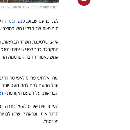
תנובה תחת מתקפה (צילום פלאש 90/ יוסי זליגר, מסך חדשות 13)
לפני כמעט שבוע,
סנפרוסט
הודי
הימצאות של חלקי נחש במוצר שנ
אלא, שלטענת משרד הבריאות
, 
התקבלה כבר לפ
אמש כאמור החברה פרסמה הודע
‏שרון אלרועי פרייס לאפי טריגר 
אבל הפעם לקח להם מעט יותר זמ
הבריאות, על הפעם הקודמת -
רא
העיתונאית איריס לעאל כתבה ב
הרגה אותי. ונראה לי שלעולם יו
מכרסם".