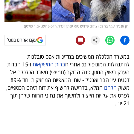
קריפטו
ויראלי
ירון אנג'ל ועמר בר לב (צילום פלאש 90/ יונתן זינדל, הדס פרוש, אביר סולטן)
טלוויזיה
עקבו אחרינו בגוגל
עסקי
במשרד הכלכלה ממשיכים במדיניות אפס סובלנות
ספורט
להתנהלות המונופולים: אחרי ח
ברות המשקאות
ו-15 חברות
הענק בשוק המזון, פנה הבוקר (חמישי) משרד הכלכלה אל
קריירה
דגנית עין הבר ואנג'ל - שתי המאפיות המחזיקות יחד 89%
ולימודים
משוק
הלחם
המלא, בדרישה לחשוף את דוחותיהם הכספיים,
לפרט את עלויות הייצור ולחשוף את נתוני הרווח שלהן תוך
מינויים
21 יום.
רייטינג
רכב