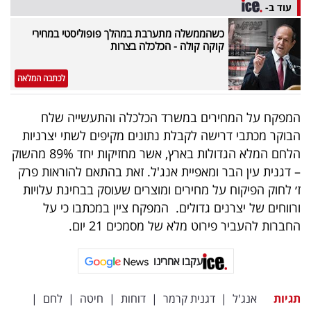
פרסמו
עוד ב-
באייס
כשהממשלה מתערבת במהלך פופוליסטי במחירי
קוקה קולה - הכלכלה בצרות
עקבו
לכתבה המלאה
אחרינו:
המפקח על המחירים במשרד הכלכלה והתעשייה שלח
הבוקר מכתבי דרישה לקבלת נתונים מקיפים לשתי יצרניות
הלחם המלא הגדולות בארץ, אשר מחזיקות יחד 89% מהשוק
– דגנית עין הבר ומאפיית אנג'ל. זאת בהתאם להוראות פרק
ז׳ לחוק הפיקוח על מחירים ומוצרים שעוסק בבחינת עלויות
ורווחים של יצרנים גדולים. המפקח ציין במכתבו כי על
החברות להעביר פירוט מלא של מסמכים 21 יום.
עקבו אחרינו
תגיות
אנג'ל
|
דגנית קרמר
|
דוחות
|
חיטה
|
לחם
|