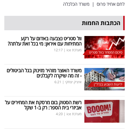
לחם אחיד פרוס
|
משרד הכלכלה
הכתבות החמות
וול סטריט נצבעה באדום על רקע
המתיחות עם איראן: מי בכל זאת עלתה?
מערכת ice
|
12:17
סיכום המסחר בוול סטריט
משרד האוצר מזהיר מזינוק בגל הביטולים
- זה מה שיקרה לקבלנים
איציק יצחקי
|
6:21
ידיעות השבוע בנדל"ן
רשת הסטוק בום מרסקת את המחירים על
אביזרי בית הספר: רק ב-1 שקל
מערכת ice
|
4:20