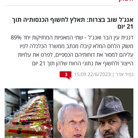
נדל"ן
אנג'ל שוב בצרות: תאלץ לחשוף הכנסותיה תוך
דיגיטל
21 יום
וטק
דגנית עין הבר ואנג'ל - שתי המאפיות המחזיקות יחד 89%
משוק הלחם המלא קיבלו מכתב ממשרד הכלכלה לפיו
שיווק
עליהם למסור את דוחותיהם הכספיים, לפרט את עלויות
ופרסום
הייצור ולחשוף את נתוני הרווח שלהן תוך 21 יום
משפט
כפיר אדר
|
22/6/2023
15:09
3
מדדים
ומחקרים
דעות
רכילות
עסקית