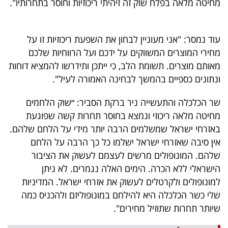
מחיטה מלאה בפלח שוק זה זיהיתי ריכוזיות וחוסר בתחרותיו".
40
עוד נמסר: "אני מעוניין לבחון את השפעת ריכוזיות זו על
שיתופי
מחירי המוצרים המשווקים על ידכם ועל הרווחיות שלכם
פעולה
מאותם מוצרים. תשומת הלב, כי ייתכן ותידרשו להמציא דוחות
ונתונים כספיים בהמשך לבחינה האמורה לעיל".
שר הכלכלה והתעשייה ניר ברקת הסביר: ״שוק הלחמים
דרושים
מחיטה מלאה ריכוזי ונמצא בחוסר תחרות קשה שפוגעת
באזרחי ישראל שמשלמים הרבה יותר מידי על הלחם שלהם.
ניוזלטרים
אין סיבה שאזרחי ישראל ישלמו כל כך הרבה על הלחם
שלהם. המונופולים מרשים לעצמם לעשוק את הציבור
הישראלי ללא הכרה. הימים האלה נגמרים. לא ניתן
מייל
למונופולים ולקרטלים לעשוק את אזרחי ישראל. המדיניות
אדום
שלי כשר הכלכלה היא להילחם במונופוליזם ולהכניס כמה
שיותר תחרות שתוזיל מחירים".