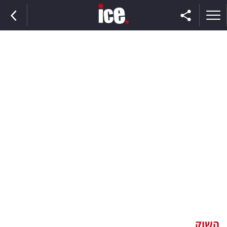
ראשי
הנבחרת
השוק
תקשורת
ומדיה
כסף
וצרכנות
השוק