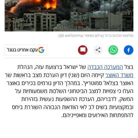
קריפטו
ויראלי
מלחמת חרבות ברזל (צילום מוחמד עטייה/פלאש 90)
טלוויזיה
עקבו אחרינו בגוגל
עסקי
ספורט
בצל
המערכה הכבדה
של ישראל ברצועת עזה, הנהלת
משרד האוצר
קיימה היום (שני) דיון הערכת מצב בראשות שר
קריירה
האוצר בצלאל סמוטריץ'. במהלך הדיון גורמים בכירים באוצר
ולימודים
העלו כי צפויות למצב הביטחוני השלכות משמעותיות על
המשק. לדבריהם, הערכת ההשפעות נעשית בזהירות
מינויים
ובמקצועיות בשים לב לאי הוודאות הגבוהה השוררת ביחס
להתפתחות האירועים ומאפייניהם.
רייטינג
רכב