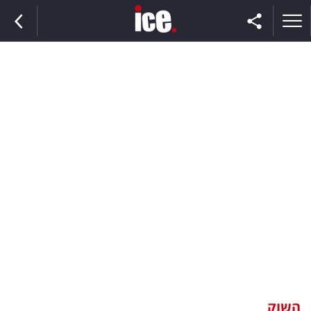
ראשי
הנבחרת
השוק
תקשורת
ומדיה
כסף
וצרכנות
השוק