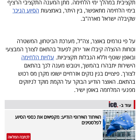
תקציבית במהלך ימי הלחימה. מתן המענה התקציבי הרציף
40
בימי הלחימה מתאפשר, בין היתר, באמצעות
הסיוע הניכר
שקיבלה ישראל מארה"ב.
שיתופי
פעולה
על פי גורמים באוצר, צה"ל, מערכת הביטחון, המשטרה
וכוחות ההצלה קיבלו אור ירוק לפעול בהתאם לצורך המבצעי
ובאופן שוטף וללא הגבלות תקציביות.
עלויות הלחימה
הישירות יתבהרו בהמשך, ויגובש מענה לכך בהתאם
דרושים
לצורך. פיצויים בגין נזקים אזרחיים ישופו מקרן מס רכוש
בהתאם. האוצר הודיע הבוקר על הקמת מוקד לניזוקים
ניוזלטרים
מפגעי המלחמה באופן ישיר.
עוד ב-
מייל
האיחוד האירופי הודיע: מקפיאים את כספי הסיוע
אדום
לפלסטינים
לכתבה המלאה