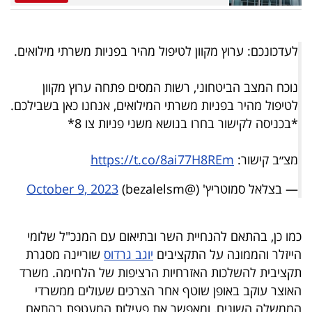
פרסמו
באייס
לעדכונכם: ערוץ מקוון לטיפול מהיר בפניות משרתי מילואים.
עקבו
אחרינו:
נוכח המצב הביטחוני, רשות המסים פתחה ערוץ מקוון
לטיפול מהיר בפניות משרתי המילואים, אנחנו כאן בשבילכם.
*בכניסה לקישור בחרו בנושא משני פניות צו 8*
מצ״ב קישור:
https://t.co/8ai77H8REm
— בצלאל סמוטריץ' (@bezalelsm)
October 9, 2023
כמו כן, בהתאם להנחיית השר ובתיאום עם המנכ"ל שלומי
הייזלר והממונה על התקציבים
יוגב גרדוס
שוריינה מסגרת
תקציבית להשלכות האזרחיות הרציפות של הלחימה. משרד
האוצר עוקב באופן שוטף אחר הצרכים שעולים ממשרדי
הממשלה השונים, ומאפשר את פעילות המעטפת בהתאם