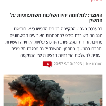
נדל"ן
האוצר: למלחמה יהיו השלכות משמעותיות על
דיגיטל
המשק
וטק
בהערכת מצב שהתקיימה בכירים הדגישו כי אי הוודאות
הגבוהה השוררת ביחס להתפתחות האירועים הביטחוניים
שיווק
מחייבת זהירות ומקצועיות. הערכה: עלויות הלחימה הישירות
ופרסום
יתבררו בהמשך. מסתמן: המשרד יקצה מסגרת תקציבית
ייעודית להשלכות האזרחיות הרציפות של המתקפה
משפט
מערכת ice
|
9/10/2023
20:57
4
מדדים
ומחקרים
דעות
רכילות
עסקית