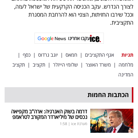
לצורך הנדרש. עקב הכניסה הקרקעית של ישראל לעזה,
וככל שירבו החזיתות, הצפי הוא להרחבת המסגרת
התקציבית.
עקבו אחרינו
תגיות
אגף התקציבים
|
חמאס
|
יוגב גרדוס
|
כסף
|
מלחמה
|
משרד האוצר
|
שלומי הייזלר
|
תקציב
|
תקציב
המדינה
הכתבות החמות
דרמה בשוק האנרגיה: ארה"ב מקפיאה
נכסים של מיליארדר המקורב לטראמפ
מערכת ice
|
1:58