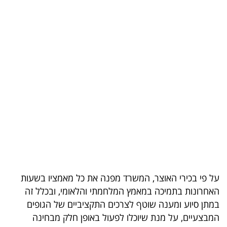
בריאות
תרבות
ופנאי
תיירות
TOP-
5
המילון
הכלכלי
על פי בכירי האוצר, המשרד מפנה את כל מאמציו בשעות
פודקאסט
האחרונות בתמיכה במאמץ המלחמתי והלאומי, ובכלל זה
במתן סיוע ומענה שוטף לצרכים התקציביים של הגופים
40
המבצעיים, על מנת שיוכלו לפעול באופן חלק מבחינה
UNDER