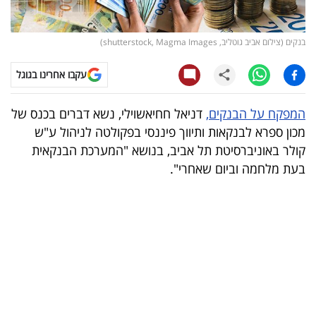
קריפטו
בנקים (צילום אביב גוטליב, shutterstock, Magma Images)
ויראלי
עקבו אחרינו בגוגל
טלוויזיה
המפקח על הבנקים,
דניאל חחיאשוילי, נשא דברים בכנס של
עסקי
מכון ספרא לבנקאות ותיווך פיננסי בפקולטה לניהול ע"ש
ספורט
קולר באוניברסיטת תל אביב, בנושא "המערכת הבנקאית
בעת מלחמה וביום שאחרי".
קריירה
ולימודים
מינויים
רייטינג
רכב