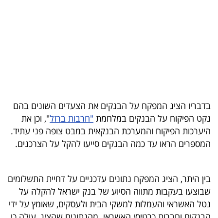
בריאות
תרבות
ופנאי
תיירות
TOP-
בדבריו הציג המפקח על הבנקים את הצעדים השונים בהם
5
נקט הפיקוח על הבנקים במלחמת
"חרבות ברזל
", וכן את
היערכות הפיקוח והמערכת הבנקאית במבט צופה פני עתיד.
המילון
המספרים הראו עד כמה הבנקים סייעו להקל על הצרכנים.
הכלכלי
פודקאסט
בין היתר, הציג המפקח נתונים עדכניים על דחיית התשלומים
שבוצעו בעקבות מתווה הסיוע של בנק ישראל להקלה על
40
נטל האשראי והעמלות למשקי הבית ולעסקים, שאומץ על ידי
UNDER
הבנקים וחברות כרטיסי האשראי. מהנתונים שהציג, עולה כי