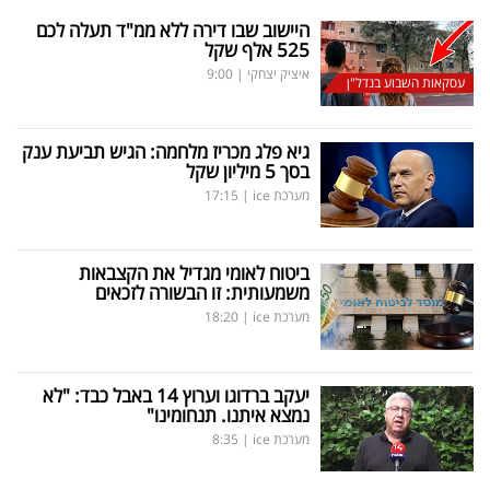
היישוב שבו דירה ללא ממ"ד תעלה לכם
525 אלף שקל
איציק יצחקי
|
9:00
עסקאות השבוע בנדל"ן
גיא פלג מכריז מלחמה: הגיש תביעת ענק
בסך 5 מיליון שקל
מערכת ice
|
17:15
ביטוח לאומי מגדיל את הקצבאות
משמעותית: זו הבשורה לזכאים
מערכת ice
|
18:20
יעקב ברדוגו וערוץ 14 באבל כבד: "לא
נמצא איתנו. תנחומינו"
מערכת ice
|
8:35