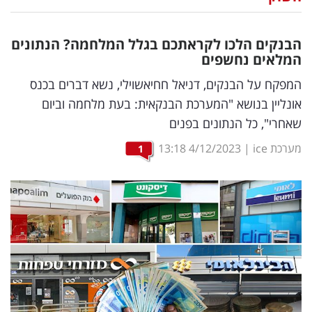
נדל"ן
הבנקים הלכו לקראתכם בגלל המלחמה? הנתונים
דיגיטל
המלאים נחשפים
וטק
המפקח על הבנקים, דניאל חחיאשוילי, נשא דברים בכנס
אונליין בנושא "המערכת הבנקאית: בעת מלחמה וביום
שיווק
שאחרי", כל הנתונים בפנים
ופרסום
מערכת ice
|
4/12/2023
13:18
1
משפט
מדדים
ומחקרים
דעות
רכילות
עסקית