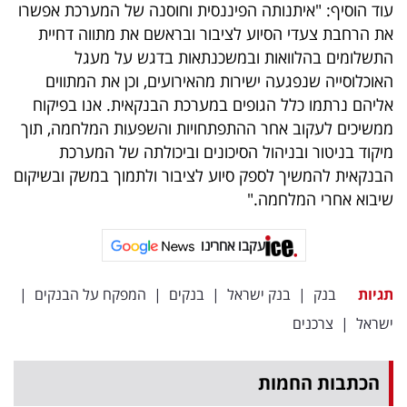
פרסמו
עוד הוסיף: "איתנותה הפיננסית וחוסנה של המערכת אפשרו
את הרחבת צעדי הסיוע לציבור ובראשם את מתווה דחיית
באייס
התשלומים בהלוואות ובמשכנתאות בדגש על מעגל
האוכלוסייה שנפגעה ישירות מהאירועים, וכן את המתווים
עקבו
אליהם נרתמו כלל הגופים במערכת הבנקאית. אנו בפיקוח
אחרינו:
ממשיכים לעקוב אחר ההתפתחויות והשפעות המלחמה, תוך
מיקוד בניטור ובניהול הסיכונים וביכולתה של המערכת
הבנקאית להמשיך לספק סיוע לציבור ולתמוך במשק ובשיקום
שיבוא אחרי המלחמה."
עקבו אחרינו
תגיות
בנק
|
בנק ישראל
|
בנקים
|
המפקח על הבנקים
|
ישראל
|
צרכנים
הכתבות החמות