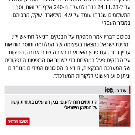
40
עד ל-24.11.23 נדחו למעלה מ-240 אלף הלוואות, וסך
התשלומים שנדחו עומד על 4.9 מיליארדי שקל, מרביתם
במגזר העסקי
שיתופי
בסיכום דבריו אמר המפקח על הבנקים, דניאל חחיאשוילי:
פעולה
"מדינת ישראל נמצאת בעיצומה של המלחמה וחוסר הוודאות
עדיין גבוה. עם פרוץ האירועים באותה שבת ארורה, הפיקוח
על הבנקים פעל במהירות כדי לשמר את הרציפות התפקודית
דרושים
של המערכת הבנקאית, לוודא כי הסיכונים המידיים מנוהלים
וניתן סיוע ראשוני ללקוחות המערכת".
ניוזלטרים
עוד ב-
התותחים חזרו לרעום: בנק הפועלים בתחזית קשה
מייל
על המשק הישראלי
אדום
לכתבה המלאה