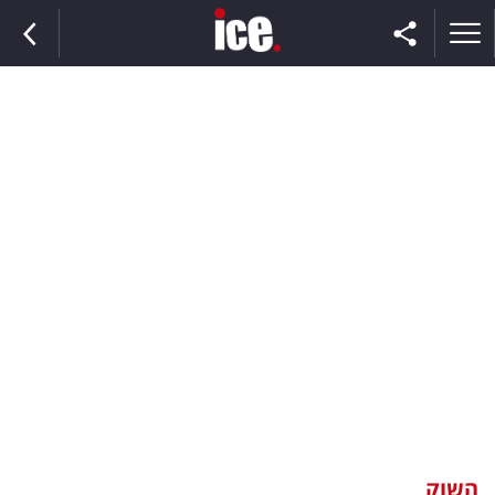
ראשי
הנבחרת
השוק
תקשורת
ומדיה
כסף
וצרכנות
השוק