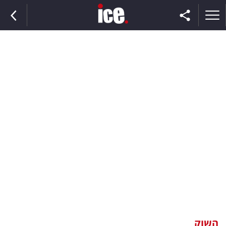
ראשי
הנבחרת
השוק
תקשורת
ומדיה
כסף
וצרכנות
השוק