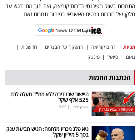
פרסמו
התחרות בשוק הפיננסי בדרום קוריאה, זאת תוך מתן דגש על
באייס
חלקן של חברות כרטיס האשראי בפיתוח תחרות זאת.
עקבו
עקבו אחרינו
אחרינו:
תגיות
דרום קוריאה
|
המפקח על הבנקים
|
חדשנות
|
נאום
|
סיאול
|
פינטק
הכתבות החמות
היישוב שבו דירה ללא ממ"ד תעלה לכם
525 אלף שקל
איציק יצחקי
|
9:00
עסקאות השבוע בנדל"ן
גיא פלג מכריז מלחמה: הגיש תביעת ענק
בסך 5 מיליון שקל