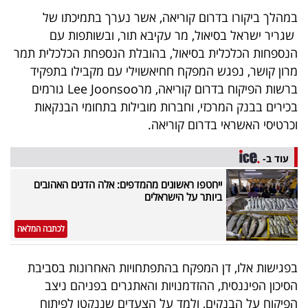
40
במהלך ביקורו בדרום קוריאה, אשר נערך בתמיכתו של
שגריר ישראל בסיאול, מר עקיבא תור, ובשותפות עם
הנספחות הכלכלית בסיאול, בהובלת הנספחת הכלכלית תמר
שיתופי
מרון קושר, נפגש המפקח חחיאשוילי עם מקבילו בתפקיד
פעולה
ברשות הפיקוח בדרום קוריאה, מרLee Joonsoo גורמים
בכירים בבנק המרכזי, וחברות מובילות בתחומי הבנקאות
וכרטיסי האשראי בדרום קוריאה.
דרושים
עוד ב-
ייחטפו ראשונים מהמדפים: אלה הדגים האהובים
ניוזלטרים
ביותר על הישראלים
לכתבה המלאה
מייל
אדום
בפגישות אלו, דן המפקח בהתפתחויות האחרונות בסביבת
הסיכון הפיננסית, ההזדמנויות והאתגרים בפניהם ניצב
הפיקוח על הבנקים, ולמד על הצעדים שננקטו לפיתוח