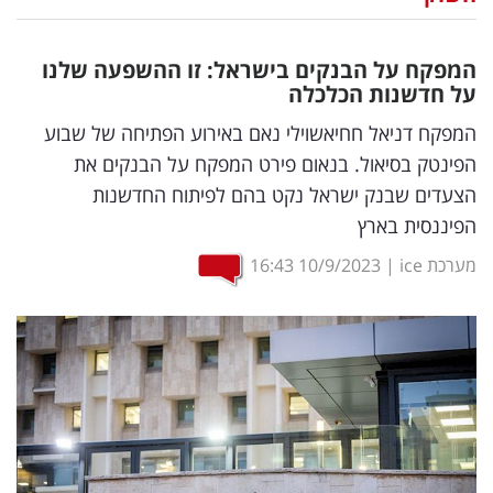
נדל"ן
המפקח על הבנקים בישראל: זו ההשפעה שלנו
דיגיטל
על חדשנות הכלכלה
וטק
המפקח דניאל חחיאשוילי נאם באירוע הפתיחה של שבוע
הפינטק בסיאול. בנאום פירט המפקח על הבנקים את
שיווק
הצעדים שבנק ישראל נקט בהם לפיתוח החדשנות
ופרסום
הפיננסית בארץ
משפט
מערכת ice
|
10/9/2023
16:43
מדדים
ומחקרים
דעות
רכילות
עסקית