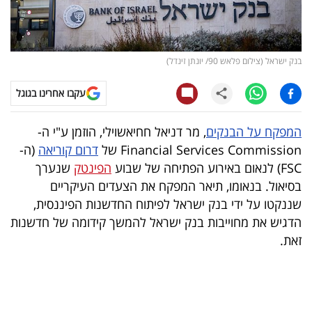
קריפטו
ויראלי
בנק ישראל (צילום פלאש 90/ יונתן זינדל)
טלוויזיה
עקבו אחרינו בגוגל
עסקי
המפקח על הבנקים
, מר דניאל חחיאשוילי, הוזמן ע"י ה-
ספורט
Financial Services Commission של
דרום קוריאה
(ה-
FSC) לנאום באירוע הפתיחה של שבוע
הפינטק
שנערך
קריירה
בסיאול. בנאומו, תיאר המפקח את הצעדים העיקריים
ולימודים
שננקטו על ידי בנק ישראל לפיתוח החדשנות הפיננסית,
הדגיש את מחוייבות בנק ישראל להמשך קידומה של חדשנות
מינויים
זאת.
רייטינג
רכב