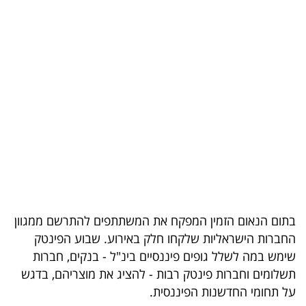
בריאות
תרבות
ופנאי
תיירות
TOP-
5
המילון
הכלכלי
בתום הנאום הזמין המפקח את המשתתפים להתרשם ממגוון
החברות הישראליות שלקחו חלק באירוע. שבוע הפינטק
פודקאסט
שימש במה לשלל גופים פיננסיים בינ"ל - בנקים, חברות
תשלומים וחברות פינטק רבות - להציג את מוצריהם, בדגש
40
על תחומי החדשנות הפיננסית.
UNDER