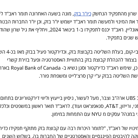
 שרון מהתפקיד הנחשק
כיו"ר בזק
, מונה בשעה האחרונה תומר ראב"ד ליו
ר את המינוי ולמעשה תומר ראב"ד ישמש יו"ר בזק, וכן יו"ר החברות הבנות
פלאפון, yes, בזק בינלאומי ובזק אונליין. ראב"ד יכנס לתפקידו ב-1 בינואר 2024, ויחליף את גיל שרו
 שנים בתפקיד.
ראב"ד (39) מכהן כמנכ"ל חברת בי-קום, בעלת ה
בצמוד להנהלת קבוצת בזק בהתוויית האסטרטגיה ופעל בזירת קשרי
המשקיעים וקשרי הממשל. לפני כן, שימש ראב"ד כדירקטור וסגן
שת השליטה בבזק ע"י קרן סרצ'לייט ומשפחת פורר.
קודם לכן עבד כבנקאי השקעות ב UBS ארה"ב וצבר, מעל לעשור, ניסיון בייעוץ וליווי דירקטוריונים בתחום
הטכנולוגיה והתקשורת (גוגל, דיסני, ורייזון, AT&T, סנאפצ'אט ועוד). לראב"ד תואר ראשון במשפטים וכל
מ NYU עם התמחות במימון.
ויו של ראב"ד, "לתומר היכרות רבה עם קבוצת בזק מתוקף תפקידו כדיר
עמוקה להיבטים הפיננסיים והאסטרטגיים של החברות בה. בשלוש השנים