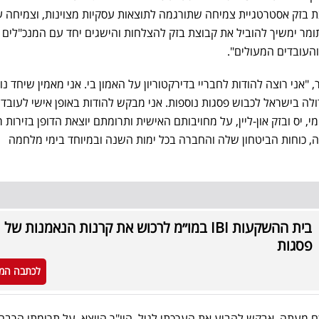
צת בזק אסטרטגיית צמיחה שתורגמה לתוצאות עסקיות מצוינות, וצמיחה 
ומר ימשיך להוביל את קבוצת בזק להצלחות והישגים יחד עם המנכ"לים
והעובדים המעולים".
 "אני רוצה להודות לחבריי בדירקטוריון על האמון בי. אני מאמין שיחד נו
ה בישראל לכבוש פסגות נוספות. אני מבקש להודות באופן אישי לעובדי
מי, יס ובזק און-ליין, על מחויבותם האישית ותרומתם יוצאת הדופן בזירות 
ה, כוחות הביטחון שלה והחברה בכל ימות השנה ובמיוחד בימי מלחמה
בית ההשקעות IBI במו״מ לרכוש את קרנות הנאמנות של
פסגות
לכתבה המ
ם מעתה. אבקש להביע את הערכתי לגיל, היו"ר היוצא, על תרומתו הרבה