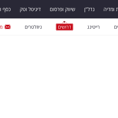
ומדיה
נדל"ן
שיווק ופרסום
דיגיטל וטק
כסף ו
ם
רייטינג
דרושים
ניוזלטרים
מי