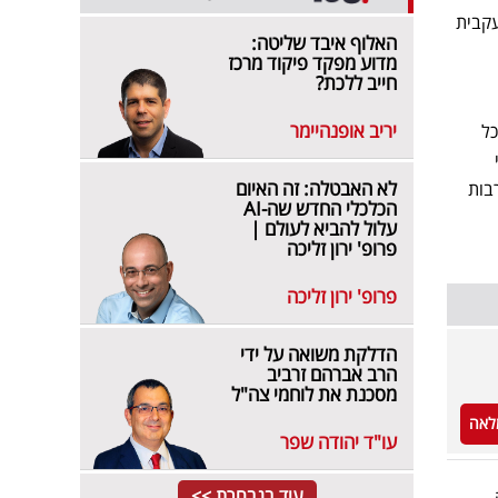
עקבית
האלוף איבד שליטה:
מדוע מפקד פיקוד מרכז
חייב ללכת?
יריב אופנהיימר
כל
לא האבטלה: זה האיום
רבות
הכלכלי החדש שה-AI
עלול להביא לעולם |
פרופ' ירון זליכה
פרופ' ירון זליכה
הדלקת משואה על ידי
הרב אברהם זרביב
מסכנת את לוחמי צה"ל
לאה
עו"ד יהודה שפר
עוד בנבחרת >>