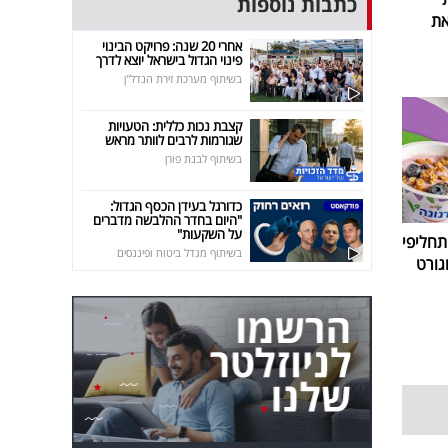
כתבות נוספות
את
אחרי 20 שנה: פרויקט הבינוי
פינוי הגדול בישראל יוצא לדרך
בשיתוף מערכת זירת הנדל"ן
קצבת נכות כללית: הטעויות
שגורמות לרבים לוותר מראש
בשיתוף לבנת פורן
כדורגל בעידן הכסף הגדול:
"היום בחדר ההלבשה מדברים
על השקעות"
חליפי
בשיתוף מגדל ביטוח ופיננסים
גורט