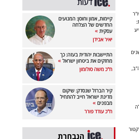
דעות
"ר
קיימות, אמון וחוסן: המנועים
:
החדשים של הצלחה
ן שהודיע
עסקית
יאיר אבידן
שליטה בקבוצת בזק, וכדירקטור פעיל בבזק מאז בכ-4 השנים
התיישבות יהודית בעזה: כך
מחזקים את ביטחון ישראל
 נשיא ב- Royal Bank of Canada בארה"ב,
ח"כ משה סולומון
קיר הברזל שנסדק: שיקום
מדינת ישראל חייב להתחיל
מבפנים
כלה
ח"כ עודד פורר
קטור
הנבחרת