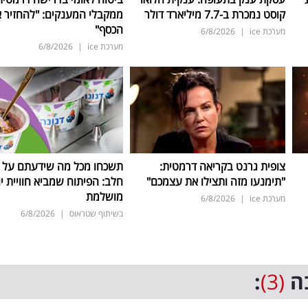
קוסט נמכרת ב-7.7 מיליארד דולר
ממקבלי המענקים: "להחזיר 
הכסף"
מערכת ice
|
6/8/2026
מערכת ice
|
6/8/2026
צופית גרנט בקריאה דרמטית:
תשכחו מכל מה שידעתם על ת
"תימנעו מזה ותצילו את עצמכם"
חלב: הפיתוח שמביא חוויית יו
מושלמת
מערכת ice
|
6/8/2026
בשיתוף שטראוס
|
6/8/2026
ה
(3)
: