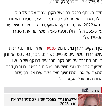
כ-735.8 מיליון דולר (חלק הקרן).
40
חלק השותף הכללי בהון של הקרן יעמוד על כ-75 מיליון
דולר. הקרן שהוקמה לפני כשנתיים, ביצעה סגירה ראשונה
שיתופי
במאי 2022, אז עמד היקף ההשקעות בקרן מצד המשקיעים
פעולה
על כ-355 מיליון דולר, וכעת כאמור משלימה את הסגירה
הסופית שלה.
בין משקיעי הקרן נמנים גופי
פנסיה
ישראלים וזרים, קרנות
דרושים
עושר זרות ומשקיעים פרטיים כשירים. כזכור, באוגוסט האחרון
דיווחה החברה על גיוס לקרן הרביעית בהיקף של כ-120
ניוזלטרים
מיליון דולר מצד גופי השקעות ופנסיה בינלאומיים זרים, דבר
המעיד על אמון המתמשך מצד משקיעים אלו בפעילות
החברה ובמודל העסקי שלה.
מייל
אדום
עוד ב-
אלקטרה נדל"ן בהפסד של 27.5 מיליון דולר: אלו
נתוני 2023