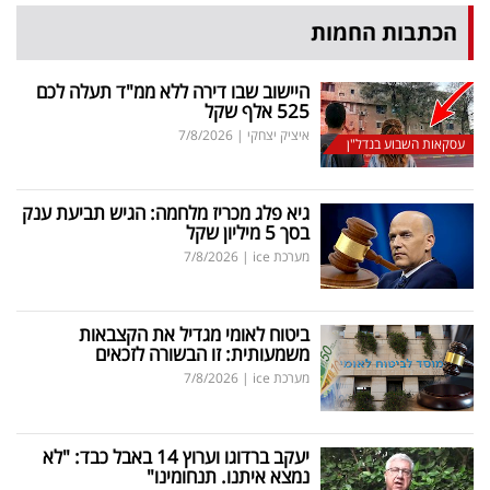
הכתבות החמות
היישוב שבו דירה ללא ממ"ד תעלה לכם
525 אלף שקל
איציק יצחקי
|
7/8/2026
עסקאות השבוע בנדל"ן
גיא פלג מכריז מלחמה: הגיש תביעת ענק
בסך 5 מיליון שקל
מערכת ice
|
7/8/2026
ביטוח לאומי מגדיל את הקצבאות
משמעותית: זו הבשורה לזכאים
מערכת ice
|
7/8/2026
יעקב ברדוגו וערוץ 14 באבל כבד: "לא
נמצא איתנו. תנחומינו"