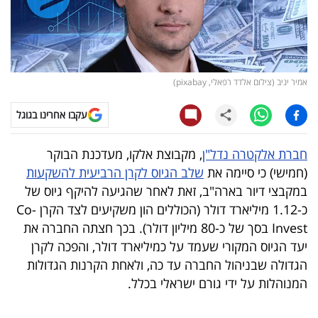
קריפטו
ויראלי
אמיר יניב (צילום אלדד רפאלי, pixabay)
טלוויזיה
עקבו אחרינו בגוגל
עסקי
ספורט
חברת אלקטרה נדל"ן
, מקבוצת אלקו, מעדכנת הבוקר
(חמישי) כי סיימה את
שלב הגיוס לקרן הרביעית להשקעות
קריירה
במקבצי דיור בארה"ב, זאת לאחר שהגיעה להיקף גיוס של
ולימודים
כ-1.12 מיליארד דולר (הכוללים הון משקיעים לצד הקרן Co-
Invest בסך של כ-80 מיליון דולר). בכך חצתה החברה את
מינויים
יעד הגיוס המקורי שעמד על כמיליארד דולר, והפכה לקרן
הגדולה שבניהול החברה עד כה, ולאחת הקרנות הגדולות
רייטינג
המנוהלות על ידי גורם ישראלי בכלל.
רכב