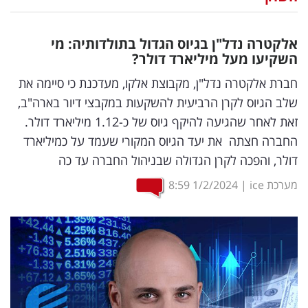
נדל"ן
אלקטרה נדל"ן בגיוס הגדול בתולדותיה: מי
דיגיטל
השקיעו מעל מיליארד דולר?
וטק
חברת אלקטרה נדל"ן, מקבוצת אלקו, מעדכנת כי סיימה את
שלב הגיוס לקרן הרביעית להשקעות במקבצי דיור בארה"ב,
שיווק
זאת לאחר שהגיעה להיקף גיוס של כ-1.12 מיליארד דולר.
ופרסום
החברה חצתה את יעד הגיוס המקורי שעמד על כמיליארד
דולר, והפכה לקרן הגדולה שבניהול החברה עד כה
משפט
מערכת ice
|
1/2/2024
8:59
מדדים
ומחקרים
דעות
רכילות
עסקית