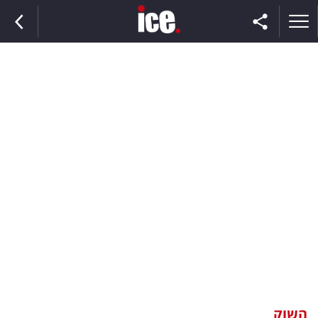
ראשי
הנבחרת
השוק
תקשורת
ומדיה
כסף
וצרכנות
השוק