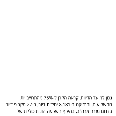
בריאות
תרבות
ופנאי
תיירות
TOP-
5
המילון
הכלכלי
פודקאסט
נכון למועד הדיווח, קראה הקרן ל-75% מהתחייבויות
המשקיעים, ומחזיקה ב-8,181 יחידות דיור, ב-27 מקבצי דיור
40
בדרום מזרח ארה"ב, בהיקף השקעה הונית כוללת של
UNDER