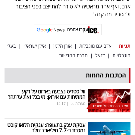
פרסמו
אדם, ואף אחד מראשיה לא טורח להתייצב בפני הציבור
באייס
ולהסביר מה קרה"
עקבו
עקבו אחרינו
אחרינו:
תגיות
אדם עם מוגבלות
|
אורן הלמן
|
אילן ישראלי
|
בעלי
מוגבלויות
|
דנאל
|
חברת החדשות
הכתבות החמות
וול סטריט נצבעה באדום על רקע
המתיחות עם איראן: מי בכל זאת עלתה?
מערכת ice
|
12:17
סיכום המסחר בוול סטריט
עסקת ענק בתעופה: ענקית הלואו קוסט
נמכרת ב-7.7 מיליארד דולר