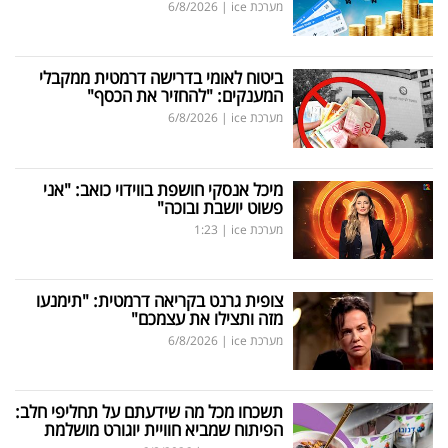
מערכת ice
|
6/8/2026
ביטוח לאומי בדרישה דרמטית ממקבלי
המענקים: "להחזיר את הכסף"
מערכת ice
|
6/8/2026
מיכל אנסקי חושפת בווידוי כואב: "אני
פשוט יושבת ובוכה"
מערכת ice
|
1:23
צופית גרנט בקריאה דרמטית: "תימנעו
מזה ותצילו את עצמכם"
מערכת ice
|
6/8/2026
תשכחו מכל מה שידעתם על תחליפי חלב:
הפיתוח שמביא חוויית יוגורט מושלמת