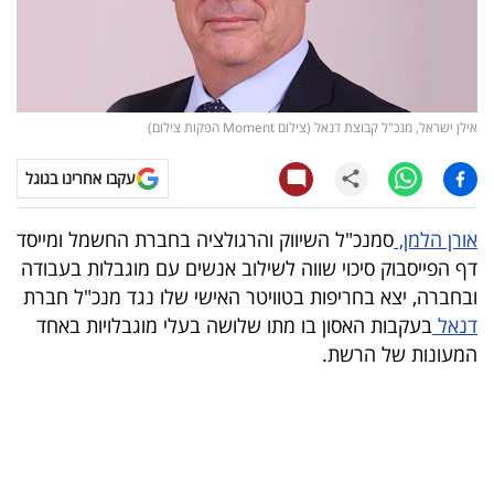
קריפטו
ויראלי
אילן ישראל, מנכ"ל קבוצת דנאל (צילום Moment הפקות צילום)
טלוויזיה
עקבו אחרינו בגוגל
עסקי
ספורט
אורן הלמן,
סמנכ"ל השיווק והרגולציה בחברת החשמל ומייסד
דף הפייסבוק סיכוי שווה לשילוב אנשים עם מוגבלות בעבודה
קריירה
ובחברה, יצא בחריפות בטוויטר האישי שלו נגד מנכ"ל חברת
ולימודים
דנאל
בעקבות האסון בו מתו שלושה בעלי מוגבלויות באחד
המעונות של הרשת.
מינויים
רייטינג
רכב