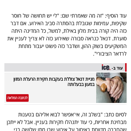
40
עוד הוסיף: "זה מה שאמרתי שם: "לי יש תחושה של חוסר
שקיפות, עמימות שגובלת בהסתרה סביב האירוע. אם דבר
שיתופי
כזה היה קורה בבית מלון באילת, למשל, כל המדינה היתה
פעולה
סוערת. דנאל כנראה סבורה שאירוע כזה לא צריך לעניין את
המשקיעים בשוק ההון, ושדבר כזה פשוט יעבור מתחת
לרדאר הציבורי".
דרושים
עוד ב-
ניוזלטרים
מניית דנאל צוללת בעקבות חקירת הרעלת המזון
במעון בבעלותה
לכתבה המלאה
מייל
אדום
לסיום כתב: "בשלב זה, אי־אפשר לבוא אליהם בטענות
מבחינת אחריות, כי עוד יתנהלו חקירות בעניין. אבל לא ייתכן
שהחברה מדווחת באיחור על אירוע שבו מתו שלושה בני