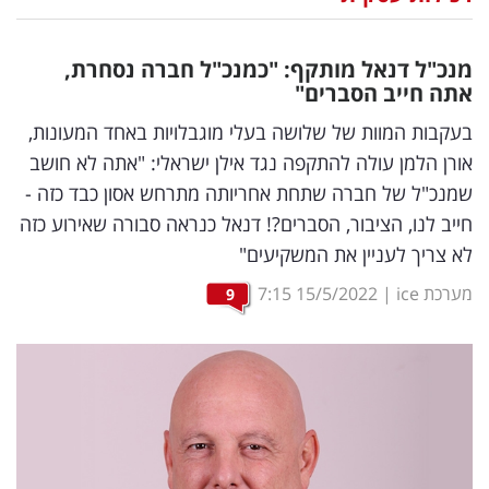
נדל"ן
מנכ"ל דנאל מותקף: "כמנכ"ל חברה נסחרת,
דיגיטל
אתה חייב הסברים"
וטק
בעקבות המוות של שלושה בעלי מוגבלויות באחד המעונות,
אורן הלמן עולה להתקפה נגד אילן ישראלי: "אתה לא חושב
שיווק
שמנכ"ל של חברה שתחת אחריותה מתרחש אסון כבד כזה -
ופרסום
חייב לנו, הציבור, הסברים?! דנאל כנראה סבורה שאירוע כזה
לא צריך לעניין את המשקיעים"
משפט
מערכת ice
|
15/5/2022
7:15
9
מדדים
ומחקרים
דעות
רכילות
עסקית