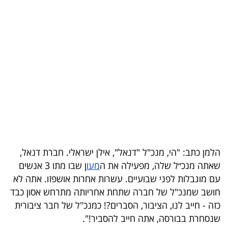
בריאות
תרבות
ופנאי
תיירות
TOP-
5
המילון
הלמן כתב: "הי, מנכ"ל "דנאל", אילן ישראלי. חברת דנאל,
הכלכלי
שאתה מנכ״ל שלה, מפעילה את ה
מעו
ן שבו מתו 3 אנשים
עם מוגבלות לפני שבועיים. עשרות אחרות אושפזו. אתה לא
פודקאסט
חושב שמנכ"ל של חברה שתחת אחריותה מתרחש אסון כבד
כזה - חייב לנו, הציבור, הסברים?! כמנכ"ל של חבר ציבורית
40
שנסחרת בבורסה, אתה חייב להסביר!".
UNDER