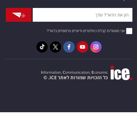
אני מאשר/ת קבלת ניוזלטרים ודיוורים פרסומיים בדוא"ל
I
nformation,
C
ommunication,
E
conomic
כל הזכויות שמורות לאתר ICE. ©