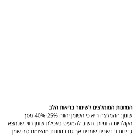
בריאות
תרבות
ופנאי
תיירות
TOP-
5
המילון
הכלכלי
המזונות המומלצים לשימור בריאות הלב
פודקאסט
שומן
: ההמלצה היא כי השומן יהווה 25%-40% מסך
הקולריות היומיות. חשוב להמעיט באכילת שומן רווי, שנמצא
40
גבינות ובבשרים שמנים אך גם במזונות מהצומח כמו שמן
UNDER