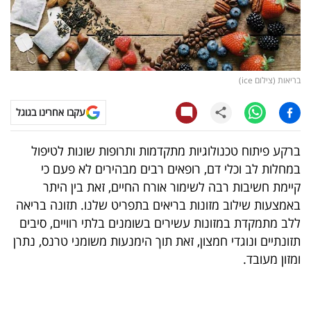
קריפטו
ויראלי
בריאות (צילום ice)
טלוויזיה
עקבו אחרינו בגוגל
עסקי
ספורט
ברקע פיתוח טכנולוגיות מתקדמות ותרופות שונות לטיפול
במחלות לב וכלי דם, רופאים רבים מבהירים לא פעם כי
קריירה
קיימת חשיבות רבה לשימור אורח החיים, זאת בין היתר
ולימודים
באמצעות שילוב מזונות בריאים בתפריט שלנו. תזונה בריאה
ללב מתמקדת במזונות עשירים בשומנים בלתי רוויים, סיבים
מינויים
תזונתיים ונוגדי חמצון, זאת תוך הימנעות משומני טרנס, נתרן
ומזון מעובד.
רייטינג
רכב