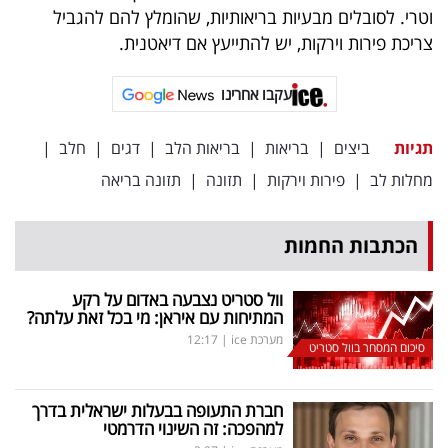
וטרי. לסובלים מבעיות בריאותיות, שהומלץ להם להגביל
צריכת פירות וירקות, יש להתייעץ אם דיאטנית.
עקבו אחרינו
תגיות
ביצים
|
בריאות
|
בריאות הלב
|
דגים
|
חלב
|
מחלות לב
|
פירות וירקות
|
תזונה
|
תזונה בריאה
הכתבות החמות
וול סטריט נצבעה באדום על רקע
המתיחות עם איראן: מי בכל זאת עלתה?
מערכת ice
|
12:17
סיכום המסחר בוול סטריט
חברת התעופה בבעלות ישראלית בדרך
למהפכה: זה השינוי הדרמטי