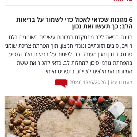
נדל"ן
6 מזונות שכדאי לאכול כדי לשמור על בריאות
דיגיטל
הלב: כך תעשו זאת נכון
וטק
תזונה בריאה ללב מתמקדת במזונות עשירים בשומנים בלתי
רוויים, סיבים תזונתיים ונוגדי חמצון, תוך הפחתת צריכת שומני
שיווק
טרנס, נתרן ומזון מעובד. כדי לשמור על בריאות הלב ולסייע
ופרסום
בהפחתת גורמי סיכון למחלות לב, כדאי להכיר את ששת
המזונות המומלצים לשילוב בתפריט היומי
משפט
מערכת ice
|
13/6/2026
20:46
מדדים
ומחקרים
דעות
רכילות
עסקית