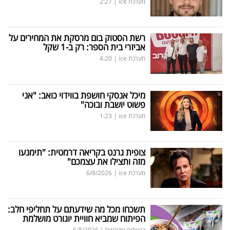
מערכת ice
|
2:27
רשת הסטוק בום מרסקת את המחירים על
אביזרי בית הספר: רק ב-1 שקל
מערכת ice
|
4:20
מיכל אנסקי חושפת בווידוי כואב: "אני
פשוט יושבת ובוכה"
מערכת ice
|
1:23
צופית גרנט בקריאה דרמטית: "תימנעו
מזה ותצילו את עצמכם"
מערכת ice
|
6/8/2026
תשכחו מכל מה שידעתם על תחליפי חלב:
הפיתוח שמביא חוויית יוגורט מושלמת
בשיתוף שטראוס
|
6/8/2026