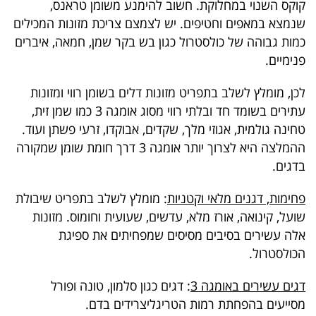
קוקס השנוי במחלוקת. חשוב להימנע משומן טראנס,
40
שנמצא במאפים וחטיפים. יש לצמצם צריכת מזונות המכילים
כמות גבוהה של כולסטרול כגון בש בקר שמן, חמאה, איברים
פנימיים.
שיתופי
פעולה
לכן, מומלץ לשלב בתפריט מזונות דלים בשומן רווי ומזונות
עתירים בשומד חד ובלתי רווי מסוג אומגה 3 כמו שמן זית,
טחינה גולמית, אגוזי מלך, שקדים, אבוקדו, זרעי פשתן ועוד.
ההמלצה היא לצרוך יותר אומגה 3 דרך חומת שומן שמקורה
דרושים
בדגים.
ניוזלטרים
פחימות, דגנים מלאי וקטניות
: מומלץ לשלב בתפריט שיבולת
שועל, קינואה, אורז מלא, עדשים, שעועית וחומוס. מזונות
אלה עשירים בסיבים מסיסים שמפחיתים את ספיגת
מייל
הכולסטרול.
אדום
דגים עשירים באומגה 3
: דגים כגון סלמון, טונה ופורל
מסייעים בהפחתת רמות הטריגליצרידים בדם.