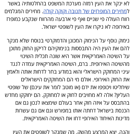
לא ינקר את העין רמזה מערכת המשפט בהחלטותיה באשר
ל
מחירים המופרזים של תנובה וקוקה קולה
. מחירים המגלמים
רווח העולה פי שניים ואף פי ארבעה מהרווח שנקבע כמופרז
באירופה לא ניקרו את העין לשופטי ישראל.
נימוק נוסף על הנימוק המכונן והדמוקרטי בנוסח שלא מנקר
להם את העין היה התבססות בנימוקיהם לריקון החוק מתוכן
על השיטה האמריקאית אשר היא שונה תכלית השינוי
מהשיטה האירופית. ברם, השיטה האמריקאית עמדה לנגד
עיני המחוקק הישראלי והוא במודע בחר לדחות אותה ולאמץ
את החוק האירופי. אולם מי הם המחוקקים הישראלים
שיחליטו ויכופפו את ידם (או מוטב לומר את עינם) של שופטי
העליון? אלה לא מחויבים לחוק או למחוקק. הם יחוקקו מחדש
בהתבסס על איזה חוק אחר בעולם שימצאו לנכון גם אם
הכנסת בישראל דחתה אותו במפורש וגם אם גם עשרות
מדינות האיחוד האירופי דחו את השיטה האמריקאית.
והנה, יצא המרצע מהשק. מה שמנקר לשופטים את העין