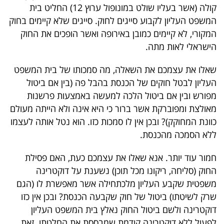
קולה (אשר בעליו שולט במונופול ערוץ 12) החליט בית
40
המשפט העליון לקבוע סייגים לחוק. סייגים שלא קיימים בחוק
המקורי, לא קיימים כמובן באירופה ואשר הופכים את החוק
הישראלי לאות מתה.
שיתופי
פעולה
שאלו את עצמכם את השאלה, מה סמכותו של בית המשפט
העליון לבטל חוקים של הכנסת בהבל פה (בין אם ביטול
מפורש ובין אם ביטול הלכה למעשה באמצעות פרשנות
מאולצת ומפוברקת אשר ברור כי היא אינה ולא הייתה מעולם
דרושים
כוונת המחוקק)? ובכן אין לו סמכות כזו. הוא נטל אותה לעצמו
ללא הסמכה מהכנסת.
ניוזלטרים
חמור עוד יותר. אנא שאלו את עצמכם כעת, האם פסילת
החוק (סליחה, ריקונו מכל תוכן) נשענת על דוקטרינה
מייל
משפטית שקבע העליון מלכתחילה אשר מאפשרת לו (הגם
אדום
שרק לשיטתו) ביטול של חוק שקבעה הכנסת? ובכן אין כזו
דוקטרינה ולשם ביטול החוק נאלץ בית המשפט העליון
לפעול ללא דוקטרינה קודמת שמבססת את החלטתו. זאת,