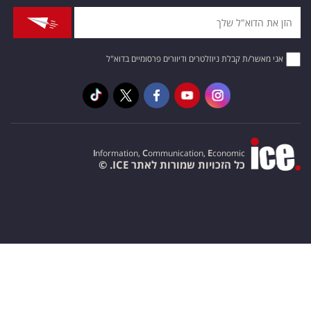
אני מאשר/ת קבלת ניוזלטרים ודיוורים פרסומיים בדוא"ל
I
nformation,
C
ommunication,
E
conomic
כל הזכויות שמורות לאתר ICE. ©