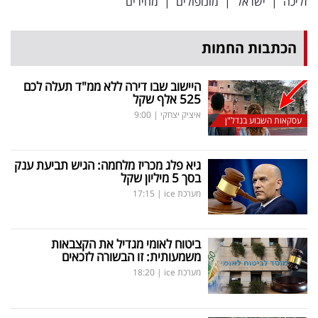
זליכה
|
ישראל
|
מונופולים
|
מחירים
הכתבות החמות
היישוב שבו דירה ללא ממ"ד תעלה לכם
525 אלף שקל
איציק יצחקי
|
9:00
עסקאות השבוע בנדל"ן
גיא פלג מכריז מלחמה: הגיש תביעת ענק
בסך 5 מיליון שקל
מערכת ice
|
17:15
ביטוח לאומי מגדיל את הקצבאות
משמעותית: זו הבשורה לזכאים
מערכת ice
|
18:20