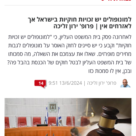
נדל"ן
למונופולים יש זכויות חוקיות בישראל אך
דיגיטל
לאזרחים אין | פרופ' ירון זליכה
וטק
לאחרונה פסק בית המשפט העליון, כי "למונופולים יש זכויות
חוקיות" וקבע כי יש סייגים לחוק האוסר על מונופולים לגבות
שיווק
מחירים מופרזים. שאלו את עצמכם את השאלה, מה סמכותו
ופרסום
של בית המשפט העליון לבטל חוקים של הכנסת בהבל פה?
ובכן, אין לו סמכות כזו
משפט
פרופ' ירון זליכה
|
13/6/2024
9:51
14
מדדים
ומחקרים
דעות
רכילות
עסקית