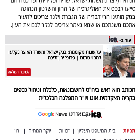
המחיה (לצד ממשלות ישראל, שריה ופקידיה) ועד כמה הם
סייעו לבסס את האוליגרכיה של ההון והשלטון הנהוגה
במקומותינו הרי דבריה של הגברת וילנר צריכים להעיר
אתכם משנתכם או שמא נאמר צריכים לנקר לכם את העין.
עוד ב-
עקשנות מקוממת: בנק ישראל ומשרד האוצר נקלעו
למבוי סתום | פרופ' ירון זליכה
לכתבה המלאה
הכותב הוא ראש ביה"ס לחשבונאות, כלכלה וניהול כספים
בקריה האקדמית אונו ויו"ר המפלגה הכלכלית
עקבו אחרינו
תגיות
בית המשפט העליון
|
זכויות
|
יוקר המחיה
|
ירון