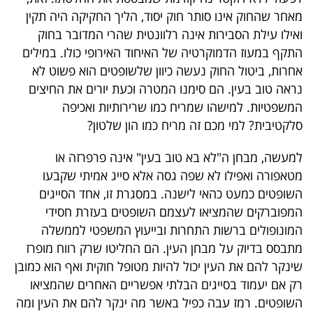
פרסמו
מאחר שהחוק אינו סותר חוק יסוד, הליך החקיקה היה תקין
באייס
ואילו עילת הסבירות אינה רלוונטית שהרי המדובר בחוק
התקף במעוז הדמוקרטיה של האיחוד האירופי כולו. במילים
עקבו
אחרות, ביטול החוק נעשה כיוון שלשופטים הוא פשוט לא
אחרינו:
נראה טוב בעין. הם סימנו המטרה וכעת יורים את החיצים
המשפטיות. למישהו שמריח כמו שרירותיות ואכיפה
סלקטיבית? למי מכם זה מריח כמו הון שלטון?
למעשה, מבחן ה"לא בא טוב בעין" אינה פרפרזה או
מטאפורה ואפילו לא שפה גסה אלא סייג אמיתי שקבעו
השופטים כמעט כהאי לישנה. במסגרת זו, אחד הסייגים
המפוברקים שהמציאו לעצמם השופטים בעזרת חסידי
המונופולים ברשות התחרות ובייעוץ המשפטי לממשלה
מתבסס בדיוק על מבחן העין. הם החליטו שרק רווח מופרז
שינקר להם את העין יכול להיות מטופל חוקית ואף הוא כמובן
רק אם יעמוד בסייגים הבלתי אפשריים האחרים שהמציאו
השופטים. רמז עבה כפיל באשר מה ינקר להם את העין ומה