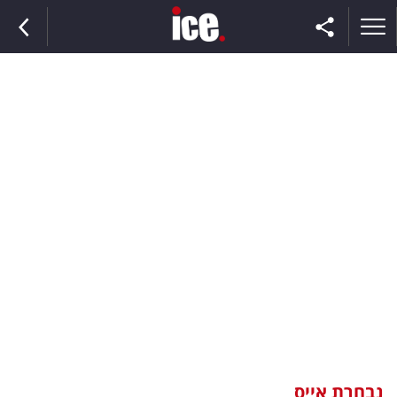
ראשי
הנבחרת
השוק
תקשורת
ומדיה
כסף
וצרכנות
נבחרת אייס