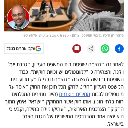
קריפטו
ויראלי
פרופ' ירון זליכה על בתי המשפט (צילום shutterstock, freepik, פלאש 90)
טלוויזיה
עקבו אחרינו בגוגל
עסקי
ספורט
לאחרונה הדהימה שופטת בית המשפט העליון, הגברת יעל
וילנר, והצהירה כי "למונופולים יש זכויות חוקיות". כבוד
קריירה
השופטת נדרשה להצהרה מדהימה זו כדי לנמק מדוע בית
ולימודים
המשפט העליון החליט לרוקן מכל תוכן את החוק האוסר על
מונופולים לגבות
מחירים מופרזים
(היינו מחירים המגלמים
מינויים
רווח בלתי הוגן). אותו חוק אשר המחוקק הישראלי אימץ מתוך
החקיקה הצרכנית האירופית, העתיקו מילה במילה, וקבע כי
רייטינג
הוא יהיה אחד מהנדבכים החשובים של הגנת הצרכן
רכב
בישראל.