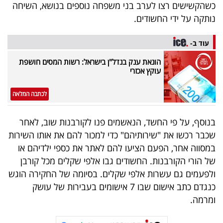
כשהקשישים רצו לערב בני משפחה נוספים בנושא, השיחה
40
נותקה על ידי החשודים.
עוד ב-
שיתופי
הונאת ענק בנדל"ן בישראל: רשות המסים חושפת
פעולה
עוקץ אכזרי
לכתבה המלאה
דרושים
בנוסף, על פי החשד, הנאשמים פנו לקורבנות שוב, לאחר
ניוזלטרים
שכבר רכשו את "שירותיהם" כדי למכור להם את אותו השירות
במסווה אחר, הפעם הציעו להם לאתר את כספי ילדיהם או
של הורי הקורבנות. החשודים גבו אלפי שקלים מכל קורבן
מייל
ולפעמים גם עשרות אלפי שקלים. בסיומה של החקירה הוגש
כנגדם כתב אישום שבו 7 אישומים בעבירות של עושק
אדום
ומרמה.