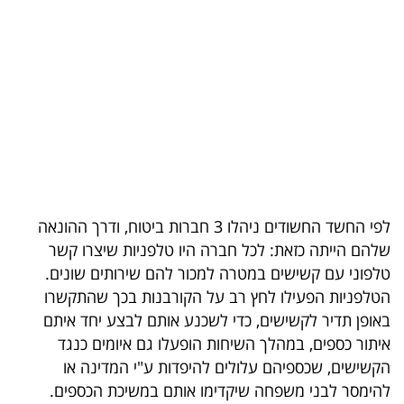
בריאות
תרבות
ופנאי
תיירות
TOP-
5
לפי החשד החשודים ניהלו 3 חברות ביטוח, ודרך ההונאה
שלהם הייתה כזאת: לכל חברה היו טלפניות שיצרו קשר
המילון
טלפוני עם קשישים במטרה למכור להם שירותים שונים.
הכלכלי
הטלפניות הפעילו לחץ רב על הקורבנות בכך שהתקשרו
באופן תדיר לקשישים, כדי לשכנע אותם לבצע יחד איתם
פודקאסט
איתור כספים, במהלך השיחות הופעלו גם איומים כנגד
40
הקשישים, שכספיהם עלולים להיפדות ע"י המדינה או
להימסר לבני משפחה שיקדימו אותם במשיכת הכספים.
UNDER