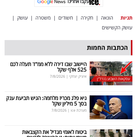
עקבו אחרינו
פרסמו
באייס
תגיות
הונאה
|
חקירה
|
חשודים
|
משטרה
|
עושק
|
עקבו
עושק הקשישים
אחרינו:
הכתבות החמות
היישוב שבו דירה ללא ממ"ד תעלה לכם
525 אלף שקל
איציק יצחקי
|
7/8/2026
עסקאות השבוע בנדל"ן
גיא פלג מכריז מלחמה: הגיש תביעת ענק
בסך 5 מיליון שקל
מערכת ice
|
7/8/2026
ביטוח לאומי מגדיל את הקצבאות