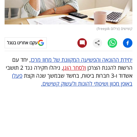
קריפטו
ויראלי
קשישים (צילום freepik)
טלוויזיה
עקבו אחרינו בגוגל
עסקי
יחידת ההונאה והפשיעה המקוונת של מחוז מרכז
, יחד עם
ספורט
הרשות להגנת הצרכן
ולסחר הוגן
, ניהלו חקירה נגד 2 תושבי
אשדוד ו-3 חברות ביטוח, בחשד שבמשך שנה וקצת
פעלו
קריירה
באופן מכוון ושיטתי להונות ולעשוק קשישים.
ולימודים
מינויים
רייטינג
רכב