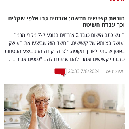
נדל"ן
הונאת קשישים חדשה: אזרחים גבו אלפי שקלים
דיגיטל
וכך עבדה השיטה
וטק
הוגש כתב אישום כנגד 2 אזרחים בנוגע ל-7 מקרי מרמה
ועושק בצוותא של קשישים, החשד הוא שביצעו את העושק
שיווק
באופן שיטתי ולאורך תקופה. לפי החקירה הזוג ביצע הבטחות
ופרסום
כוזבות לקשישים ואמרו להם שיאתרו להם "כספים אבודים".
משפט
מערכת ice
|
7/8/2024
20:33
מדדים
ומחקרים
דעות
רכילות
עסקית