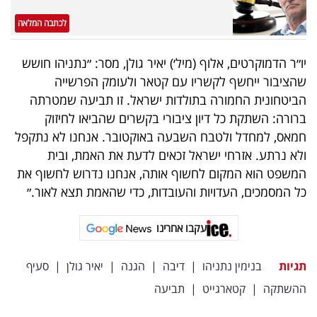
פרסמו
לכתבה המלאה
באייס
יו״ר הדמוקרטים, אלוף (מיל׳) יאיר גולן, מסר: ״נתניהו חושש
עקבו
שהציבור ייחשף לקשריו עם קטאר ולעומק הפרשייה
אחרינו:
הביטחונית החמורה בתולדות ישראל. זו תביעה שמטרתה
ברורה: השתקת כל דיון ציבורי בקשרים שהביאו לחיזוק
חמאס, למחדל ולטבח השבעה באוקטובר. אנחנו לא נתקפל
ולא נרתע. אזרחי ישראל זכאים לדעת את האמת, ובית
המשפט הוא המקום לחשוף אותה, אנחנו נדרוש לחשוף את
כל המסמכים, העדויות והעובדות, כדי שהאמת תצא לאור.״
עקבו אחרינו
תגיות
בנימין נתניהו
|
דיבה
|
הגנה
|
יאיר גולן
|
סעיף
ההשתקה
|
קטארגייט
|
תביעה