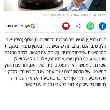
קריפטו
יאיר גולן (צילום shutterstock, פלאש 90/ יונתן זינדל)
ויראלי
עקבו אחרינו בגוגל
טלוויזיה
היום (רביעי) הגיש יו״ר מפלגת הדמוקרטים, אלוף (מיל׳) יאיר
עסקי
גולן, כתב הגנה בתביעה שהגיש נגדו בנימין נתניהו בעקבות
ספורט
התבטאויות שייחסו לנתניהו קשרים עם קטאר. בכתב ההגנה
שהגישו עורכי הדין גיורא ארדינסט, אלמוג גיל-אור ואילן
קריירה
שטרנברג ממשרד ארדינסט, בן נתן, טולידאנו, יחד עם היועץ
ולימודים
המשפטי של הדמוקרטים עו״ד עמרי שגב, דורש גולן לסלק
את התביעה על הסף: ״מדובר בתביעת השתקה שנועדה
מינויים
לחסום כל עיסוק ציבורי בקשרי נתניהו עם קטאר״.
רייטינג
רכב