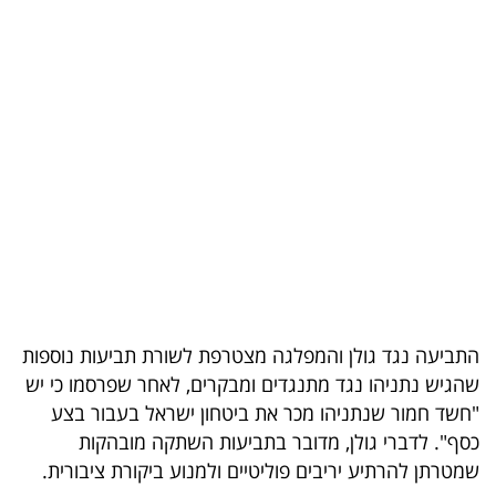
בריאות
תרבות
ופנאי
תיירות
TOP-
5
המילון
הכלכלי
התביעה נגד גולן והמפלגה מצטרפת לשורת תביעות נוספות
שהגיש נתניהו נגד מתנגדים ומבקרים, לאחר שפרסמו כי יש
פודקאסט
"חשד חמור שנתניהו מכר את ביטחון ישראל בעבור בצע
כסף". לדברי גולן, מדובר בתביעות השתקה מובהקות
40
שמטרתן להרתיע יריבים פוליטיים ולמנוע ביקורת ציבורית.
UNDER