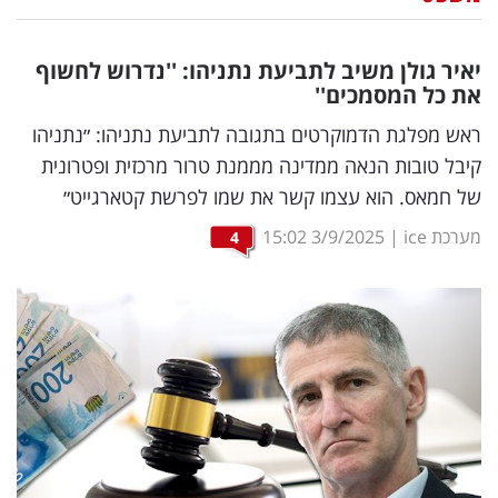
נדל"ן
יאיר גולן משיב לתביעת נתניהו: ''נדרוש לחשוף
דיגיטל
את כל המסמכים''
וטק
ראש מפלגת הדמוקרטים בתגובה לתביעת נתניהו: ״נתניהו
קיבל טובות הנאה ממדינה מממנת טרור מרכזית ופטרונית
שיווק
של חמאס. הוא עצמו קשר את שמו לפרשת קטארגייט״
ופרסום
מערכת ice
|
3/9/2025
15:02
4
משפט
מדדים
ומחקרים
דעות
רכילות
עסקית