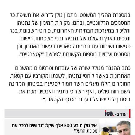
40
במסגרת ההליך המשפטי מתכוון גולן לדרוש את חשיפת כל
המסמכים הרלוונטיים, ובהם: מקורות המימון של נתניהו
שיתופי
והליכוד במערכות הבחירות האחרונות, פירוט חשבונות בנק
ונכסים בארץ ובעולם של נתניהו ובני משפחתו, רישום
פעולה
פגישות ושיחות עם גורמים קטאריים בעשור האחרון, וכן
מסמכים ועדויות נוספות הקשורות לפרשת ״קטארגייט״.
דרושים
כתב ההגנה מגולל שורה של עובדות ופרסומים מהשנים
האחרונות באשר ליחסי נתניהו, לשכתו ומקורביו עם קטאר.
ניוזלטרים
החומרים הללו מעלים חשד חמור לפגיעה בביטחון המדינה
לשם רווח פוליטי, ואף חשד כי נתניהו ואנשיו ״מכרו את
ביטחון ילדי ישראל בעבור הכסף הקטארי.״
מייל
אדום
עוד ב-
יאיר גולן תובע 300 אלף שקל: "נחושים לפרק את
מכונת הרעל"