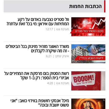
הכתבות החמות
וול סטריט נצבעה באדום על רקע
המתיחות עם איראן: מי בכל זאת עלתה?
מערכת ice
|
12:17
סיכום המסחר בוול סטריט
משרד האוצר מזהיר מזינוק בגל הביטולים
- זה מה שיקרה לקבלנים
איציק יצחקי
|
6:21
ידיעות השבוע בנדל"ן
רשת הסטוק בום מרסקת את המחירים על
אביזרי בית הספר: רק ב-1 שקל
מערכת ice
|
4:20
מיכל אנסקי חושפת בווידוי כואב: "אני
פשוט יושבת ובוכה"