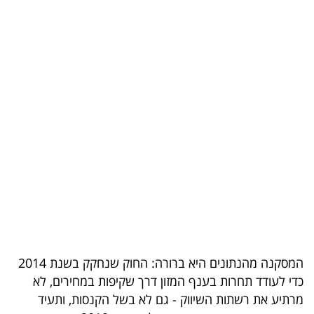
בריאות
תרבות
ופנאי
תיירות
TOP-
5
המילון
הכלכלי
פודקאסט
המסקנה מהנתונים היא ברורה: החוק שנחקק בשנת 2014
כדי לעודד תחרות בענף המזון דרך שקיפות במחירים, לא
40
מרתיע את רשתות השיווק - גם לא בשל הקנסות, ותעיד
UNDER