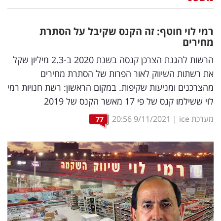
נדל"ן
רמי לוי חוטף: זה הקנס שקיבל על הסתרת
דיגיטל
מחירים
וטק
הרשות להגנת הצרכן קנסה בשנת 2020 ב-2.3 מיליון שקל
את רשתות השיווק לאור הפרות של הסתרת מחירים
שיווק
מהצרכנים ומניעות שקיפות. במקום הראשון: רשת חנויות רמי
ופרסום
לוי ששילמו קנס של פי 17 מאשר הקנס של 2019
משפט
מערכת ice
|
9/11/2021
20:56
77
מדדים
ומחקרים
דעות
רכילות
עסקית