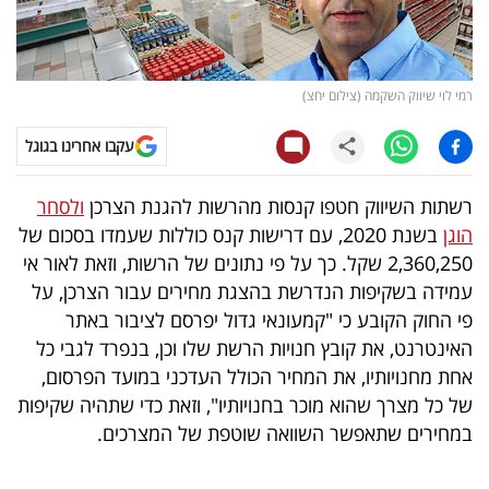
קריפטו
ויראלי
רמי לוי שיווק השקמה (צילום יחצ)
טלוויזיה
עקבו אחרינו בגוגל
עסקי
רשתות השיווק חטפו קנסות מהרשות להגנת הצרכן
ולסחר
ספורט
הוגן
בשנת 2020, עם דרישות קנס כוללות שעמדו בסכום של
2,360,250 שקל. כך על פי נתונים של הרשות, וזאת לאור אי
קריירה
עמידה בשקיפות הנדרשת בהצגת מחירים עבור הצרכן, על
ולימודים
פי החוק הקובע כי "קמעונאי גדול יפרסם לציבור באתר
האינטרנט, את קובץ חנויות הרשת שלו וכן, בנפרד לגבי כל
מינויים
אחת מחנויותיו, את המחיר הכולל העדכני במועד הפרסום,
של כל מצרך שהוא מוכר בחנויותיו", וזאת כדי שתהיה שקיפות
רייטינג
במחירים שתאפשר השוואה שוטפת של המצרכים.
רכב