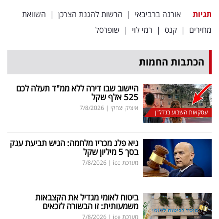
תגיות
אורנה ברביבאי
|
הרשות להגנת הצרכן
|
השוואת
מחירים
|
קנס
|
רמי לוי
|
שופרסל
הכתבות החמות
היישוב שבו דירה ללא ממ"ד תעלה לכם
525 אלף שקל
איציק יצחקי
|
7/8/2026
עסקאות השבוע בנדל"ן
גיא פלג מכריז מלחמה: הגיש תביעת ענק
בסך 5 מיליון שקל
מערכת ice
|
7/8/2026
ביטוח לאומי מגדיל את הקצבאות
משמעותית: זו הבשורה לזכאים
מערכת ice
|
7/8/2026