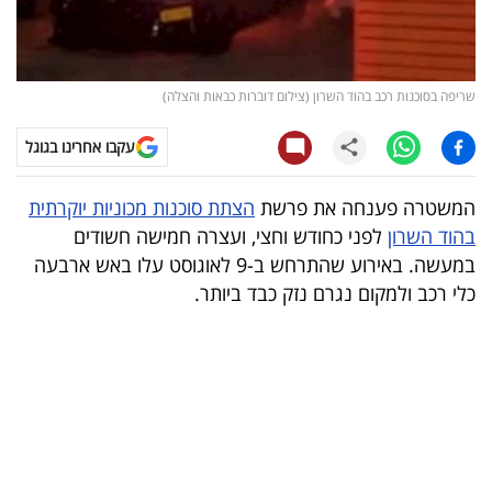
קריפטו
ויראלי
שריפה בסוכנות רכב בהוד השרון (צילום דוברות כבאות והצלה)
טלוויזיה
עקבו אחרינו בגוגל
עסקי
המשטרה פענחה את פרשת
הצתת סוכנות מכוניות יוקרתית
ספורט
בהוד השרון
לפני כחודש וחצי, ועצרה חמישה חשודים
במעשה. באירוע שהתרחש ב-9 לאוגוסט עלו באש ארבעה
קריירה
כלי רכב ולמקום נגרם נזק כבד ביותר.
ולימודים
מינויים
רייטינג
רכב