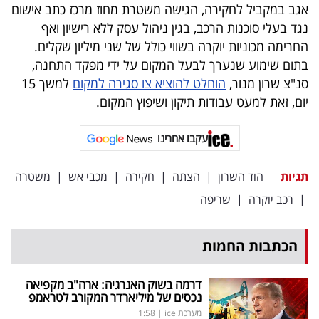
פרסמו
אגב במקביל לחקירה, הגישה משטרת מחוז מרכז כתב אישום
נגד בעלי סוכנות הרכב, בגין ניהול עסק ללא רישיון ואף
באייס
החרימה מכוניות יוקרה בשווי כולל של שני מיליון שקלים.
עקבו
בתום שימוע שנערך לבעל המקום על ידי מפקד התחנה,
סנ"צ שרון מנור,
הוחלט להוציא צו סגירה למקום
למשך 15
אחרינו:
יום, זאת למעט עבודות תיקון ושיפוץ המקום.
עקבו אחרינו
תגיות
הוד השרון
|
הצתה
|
חקירה
|
מכבי אש
|
משטרה
|
רכב יוקרה
|
שריפה
הכתבות החמות
דרמה בשוק האנרגיה: ארה"ב מקפיאה
נכסים של מיליארדר המקורב לטראמפ
מערכת ice
|
1:58