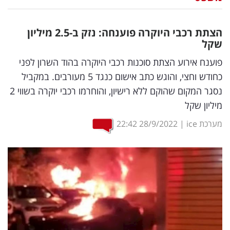
נדל"ן
הצתת רכבי היוקרה פוענחה: נזק ב-2.5 מיליון
דיגיטל
שקל
וטק
פוענח אירוע הצתת סוכנות רכבי היוקרה בהוד השרון לפני
כחודש וחצי, והוגש כתב אישום כנגד 5 מעורבים. במקביל
שיווק
נסגר המקום שהוקם ללא רישיון, והוחרמו רכבי יוקרה בשווי 2
ופרסום
מיליון שקל
משפט
מערכת ice
|
28/9/2022
22:42
מדדים
ומחקרים
דעות
רכילות
עסקית