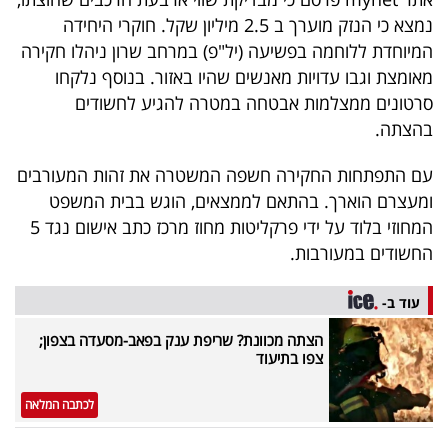
40
נמצא כי הנזק מוערך ב 2.5 מיליון שקל. חוקרי היחידה
המיוחדת ללוחמה בפשיעה (יל"פ) במרחב שרון ניהלו חקירה
מאומצת וגבו עדויות מאנשים שהיו באזור. בנוסף נלקחו
שיתופי
סרטונים ממצלמות אבטחה במטרה להגיע לחשודים
פעולה
בהצתה.
עם התפתחות החקירה חשפה המשטרה את זהות המעורבים
ומעצרם הוארך. בהתאם לממצאים, הוגש בבית המשפט
דרושים
המחוזי בלוד על ידי פרקליטות מחוז מרכז כתב אישום נגד 5
החשודים במעורבות.
ניוזלטרים
עוד ב-
הצתה מכוונת? שריפת ענק בפאב-מסעדה בצפון;
מייל
צפו בתיעוד
אדום
לכתבה המלאה