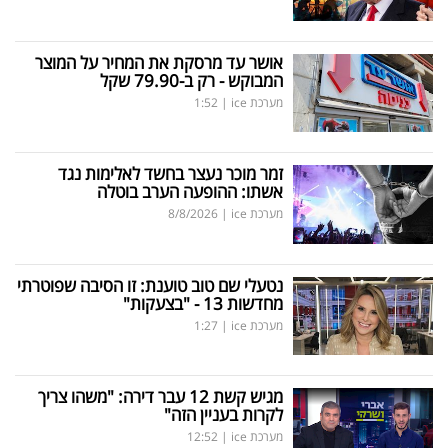
אושר עד מרסקת את המחיר על המוצר
המבוקש - רק ב-79.90 שקל
מערכת ice
|
1:52
זמר מוכר נעצר בחשד לאלימות נגד
אשתו: ההופעה הערב בוטלה
מערכת ice
|
8/8/2026
נטעלי שם טוב טוענת: זו הסיבה שפוטרתי
מחדשות 13 - "בצעקות"
מערכת ice
|
1:27
מגיש קשת 12 עבר דירה: "משהו צריך
לקרות בעניין הזה"
מערכת ice
|
12:52