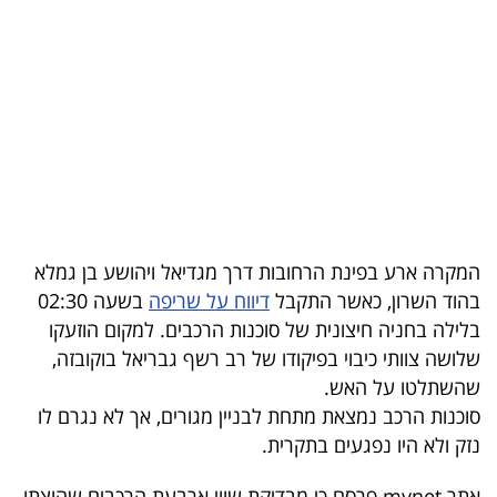
בריאות
תרבות
ופנאי
תיירות
TOP-
5
המקרה ארע בפינת הרחובות דרך מגדיאל ויהושע בן גמלא
בהוד השרון, כאשר התקבל
דיווח על שריפה
בשעה 02:30
המילון
בלילה בחניה חיצונית של סוכנות הרכבים. למקום הוזעקו
הכלכלי
שלושה צוותי כיבוי בפיקודו של רב רשף גבריאל בוקובזה,
שהשתלטו על האש.
פודקאסט
סוכנות הרכב נמצאת מתחת לבניין מגורים, אך לא נגרם לו
נזק ולא היו נפגעים בתקרית.
40
UNDER
אתר mynet פרסם כי מבדיקת שווי ארבעת הרכבים שהוצתו,