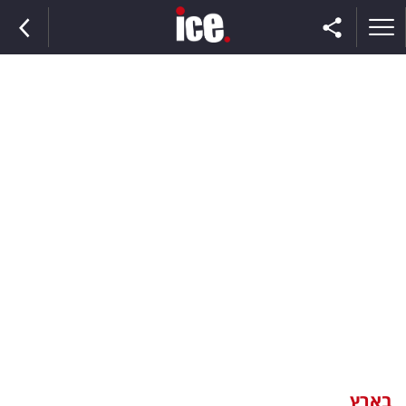
ראשי
הנבחרת
השוק
תקשורת
ומדיה
כסף
וצרכנות
בארץ