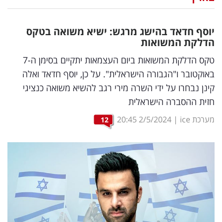
נדל"ן
יוסף חדאד בהישג מרגש: ישיא משואה בטקס
דיגיטל
הדלקת המשואות
וטק
טקס הדלקת המשואות ביום העצמאות יתקיים בסימן ה-7
באוקטובר ו"הגבורה הישראלית". על כן, יוסף חדאד ואלה
שיווק
קינן נבחרו על ידי השרה מירי רגב להשיא משואה כנציגי
ופרסום
חזית ההסברה הישראלית
משפט
מערכת ice
|
2/5/2024
20:45
12
מדדים
ומחקרים
דעות
רכילות
עסקית