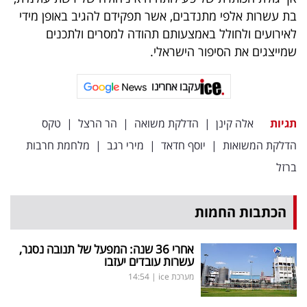
בת עשרות אלפי מתנדבים, אשר תפקידם להגיב באופן מידי
לאירועים ולחולל באמצעותם תהודה למסרים ולתכנים
שמייצגים את הסיפור הישראלי.
עקבו אחרינו
תגיות
אלה קינן
|
הדלקת משואה
|
הר הרצל
|
טקס
הדלקת המשואות
|
יוסף חדאד
|
מירי רגב
|
מלחמת חרבות
ברזל
הכתבות החמות
אחרי 36 שנה: המפעל של תנובה נסגר,
עשרות עובדים יעזבו
מערכת ice
|
14:54