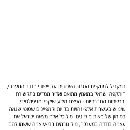
בריאות
תרבות
ופנאי
תיירות
TOP-
5
המילון
במקביל למתקפת הטרור האכזרית על יישובי הנגב המערבי,
הכלכלי
הותקפה ישראל במאמץ מתואם ואדיר ממדים בתקשורת
וברשתות החברתיות - הפצת מידע שיקרי ומניפולטיבי,
פודקאסט
שימוש בעשרות אלפי זהויות בדויות וקמפיינים שטופי שנאה
במימון של מאות מיליונים. מול כל אלה מצאה ישראל את
40
עצמה בודדה במערכה, מול גורמים רבי-עוצמה ששמו להם
UNDER