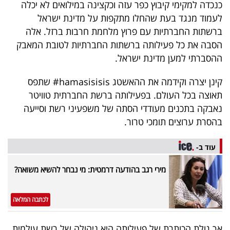
כנכדה למקימי קיבוץ כפר עזה וכקצינה במילואים לא יכלה
לעמוד מנגד בעת שהחלו מתקפות על מדינת ישראל
ברשתות החברתיות עם פרוץ מלחמת חרבות ברזל. אלה
הסבה את כל פעילותה ברשתות החברתיות לטובת המאבק
ההסברתי למען מדינת ישראל.
קינן יצרה וקידמה את ההאשטג hamasisisis# שתפס
תאוצה בכל העולם. בפעילותה ברשת החברתית טוויטר
נאבקה בתכנים מעודדי הסתה של משפעיני רשת וסייעה
בהסרת ערוצים תומכי טרור.
עוד ב-
מירי רגב בהודעה דרמטית: מי נבחר להשיא משואה?
לכתבה המלאה
אך גולת הכותרת של פעילותה היא ניהולה של רשת עולמית,