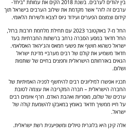
בין יהודים לערבים. בשנת 2018 הקים את עמותת "ביחד-
פרסמו
ערבים זה לזה" אשר מקדמת את שילוב הערבים בישראל תוך
באייס
קידום וצמצום הפערים ועידוד גיוס לצבא ולשירות הלאומי.
עקבו
החל מ-7 באוקטובר 2023 עם תחילת מלחמת חרבות ברזל,
אחרינו:
החל חדאד במסע הסברה נרחב ברשתות החברתיות בעד
ישראל כשהוא חושף את פשעי חמאס והג'יהאד האסלאמי.
חדאד משמיע את קולם של רבים מערביי מדינת ישראל
הגאים באזרחותם הישראלית וחפצים בחיים של שותפות
ושלום.
תכניו אפשרו למיליונים רבים להיחשף לפניה האמיתיות של
החברה הישראלית – חברה המקריבה את עצמה לטובת
ערכים של שלום, מוסריות ואהבת האדם. חרף איומים רבים
על חייו ממשיך חדאד באומץ במאבקו להשמעת קולה של
ישראל.
אלה קינן היא בלוגרית טיולים ומשפיענית רשת ישראלית.