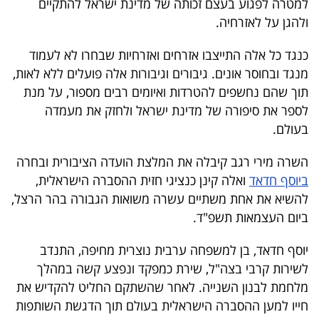
למטרה לפגוע בעצם זכותה של מדינת ישראל להתקיים
40
ולהגן על לאזרחיה.
כנגד כל אלה התייצבו אזרחים ואזרחיות שבחרו לא לעמוד
שיתופי
מנגד ובחוסר אונים. גיבורים וגיבורות אלה פועלים ללא לאות,
פעולה
תוך שהם נחשפים להטרדות ואיומים רבים מספור, על מנת
לספר את סיפורה של מדינת ישראל ולחזק את מעמדה
בעולם.
דרושים
השרה מירי רגב קיבלה את המלצת הועדה הציבורית ובחרה
ביוסף חדאד
ואלה קינן כנציגי חזית ההסברה הישראלית,
ניוזלטרים
להשיא את אחת משתיים עשרה משואות הגבורה בהר הרצל,
ביום העצמאות תשפ"ד.
מייל
יוסף חדאד, בן למשפחה ערבית נוצרית מחיפה, התנדב
לשירות קרבי בצה"ל, שירת כמפקד ונפצע קשה במהלך
אדום
מלחמת לבנון השנייה. לאחר שהשתקם החליט להקדיש את
חייו למען ההסברה הישראלית בעולם תוך הדגשת השותפות