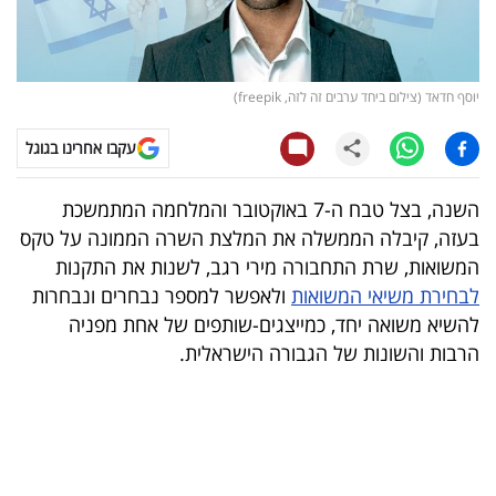
קריפטו
ויראלי
יוסף חדאד (צילום ביחד ערבים זה לזה, freepik)
טלוויזיה
עקבו אחרינו בגוגל
עסקי
השנה, בצל טבח ה-7 באוקטובר והמלחמה המתמשכת
ספורט
בעזה, קיבלה הממשלה את המלצת השרה הממונה על טקס
המשואות, שרת התחבורה מירי רגב, לשנות את התקנות
קריירה
לבחירת משיאי המשואות
ולאפשר למספר נבחרים ונבחרות
ולימודים
להשיא משואה יחד, כמייצגים-שותפים של אחת מפניה
הרבות והשונות של הגבורה הישראלית.
מינויים
רייטינג
רכב