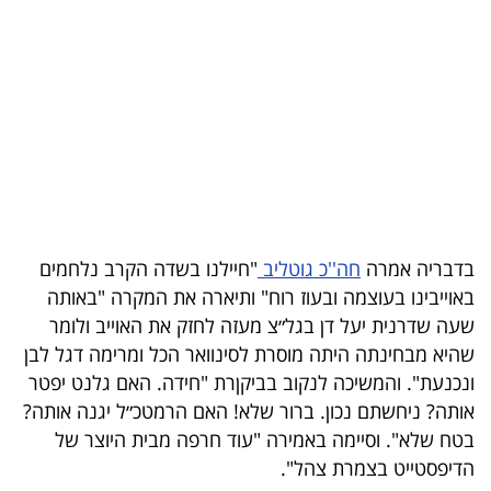
בריאות
תרבות
ופנאי
תיירות
TOP-
5
בדבריה אמרה
חה''כ גוטליב
"חיילנו בשדה הקרב נלחמים
באוייבינו בעוצמה ובעוז רוח" ותיארה את המקרה "באותה
המילון
שעה שדרנית יעל דן בגל״צ מעזה לחזק את האוייב ולומר
הכלכלי
שהיא מבחינתה היתה מוסרת לסינוואר הכל ומרימה דגל לבן
ונכנעת". והמשיכה לנקוב בביקןרת "חידה. האם גלנט יפטר
פודקאסט
אותה? ניחשתם נכון. ברור שלא! האם הרמטכ״ל יגנה אותה?
בטח שלא". וסיימה באמירה "עוד חרפה מבית היוצר של
40
הדיפסטייט בצמרת צהל".
UNDER