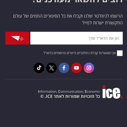
הרשמו לניוזלטר שלנו וקבלו את כל הסיפורים החמים של עולם
התקשורת ישרות למייל
אני מאשר/ת קבלת ניוזלטרים ודיוורים פרסומיים בדוא"ל
I
nformation,
C
ommunication,
E
conomic
כל הזכויות שמורות לאתר ICE. ©