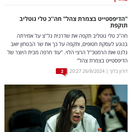
נדל"ן
"הדיפסטייט בצמרת צהל" חה''כ טלי גוטליב
דיגיטל
תוקפת
וטק
חה''כ טלי גוטליב תקפה את שדרנית גל''צ על אמירתה
בנוגע לעסקת חטופים, ותקפה על כך את שר הבטחון יואב
שיווק
גלנט ואת הרמטכ''ל הרצי הלוי. "עוד חרפה מבית היוצר של
ופרסום
הדיפסטייט בצמרת צהל"
משפט
דורון בלוך
|
26/8/2024
20:27
2
מדדים
ומחקרים
דעות
רכילות
עסקית