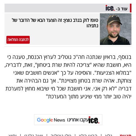
40
עוד ב-
טופז לוק בגו'ב נוצץ: זה הצעד הבא של הדובר של
נתניהו
שיתופי
פעולה
לכתבה המלאה
בנוסף, בראיון שנתנה חה''כ גוטליב לערוץ הכנסת, טענה כי
היא, חושבת שהיא "צריכה להיות שרת ביטחון", זאת, לדבריה,
דרושים
"במלוא הצניעות". והוסיפה על כך "אנשים חושבים שאני
צוחקת. אהיה שרת בטחון מצויינת". אך גם הבהירה את
ניוזלטרים
דבריה "לא רק אני. אני חושבת שכל מי שיבוא מחוץ למערכת
יהיה טוב יותר ממי שיגיע מתוך המערכת"
מייל
אדום
עקבו אחרינו
תגיות
גלצ
|
הרצי הלוי
|
טלי גוטליב
|
יואב גלנט
|
יחיא