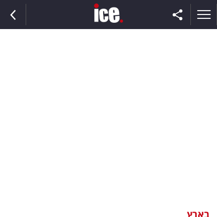
ראשי
הנבחרת
השוק
תקשורת
ומדיה
כסף
וצרכנות
בארץ