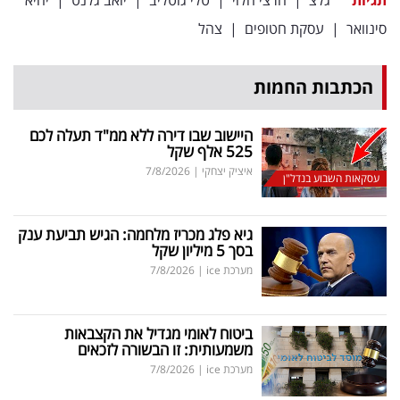
פרסמו
סינוואר
|
עסקת חטופים
|
צהל
באייס
עקבו
הכתבות החמות
אחרינו:
היישוב שבו דירה ללא ממ"ד תעלה לכם
525 אלף שקל
איציק יצחקי
|
7/8/2026
עסקאות השבוע בנדל"ן
גיא פלג מכריז מלחמה: הגיש תביעת ענק
בסך 5 מיליון שקל
מערכת ice
|
7/8/2026
ביטוח לאומי מגדיל את הקצבאות
משמעותית: זו הבשורה לזכאים
מערכת ice
|
7/8/2026