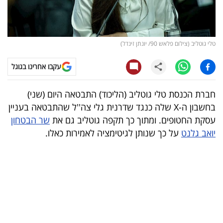
קריפטו
ויראלי
טלי גוטליב (צילום פלאש 90/ יונתן זינדל)
טלוויזיה
עקבו אחרינו בגוגל
עסקי
חברת הכנסת טלי גוטליב (הליכוד) התבטאה היום (שני)
ספורט
בחשבון ה-X שלה כנגד שדרנית גלי צה''ל שהתבטאה בעניין
עסקת החטופים. ומתוך כך תקפה גוטליב גם את
שר הבטחון
קריירה
יואב גלנט
על כך שנותן לגיטימציה לאמירות כאלו.
ולימודים
מינויים
רייטינג
רכב