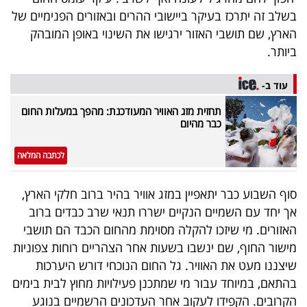
40
בשלב זה יתרכז בעיקר ביישובי ההרים ובאזורים הפנימיים של
הארץ, שם תושבי האזור ירגישו את השינוי באופן המובהק
ביותר.
שיתופי
עוד ב-
פעולה
תחזית מזג האוויר המעודכנת: מהפך במעלות החום
כבר מהיום
דרושים
לכתבה המלאה
ניוזלטרים
סוף השבוע כבר יתאפיין במזג אוויר בהיר ברוב חלקי הארץ,
אך יחד עם השמיים הנקיים ישררו תנאי שרב כבדים ברוב
האזורים. מי שיזכו להקלה מסוימת מהחום הכבד הם תושבי
מייל
מישור החוף, שם ינשבו בשעות אחר הצהריים רוחות צפוניות
אדום
שיצננו מעט את האוויר. גל החום הנוכחי דורש היערכות
בהתאם, במיוחד עבור מי שמתכנן פעילויות מחוץ לבית בימים
הקרובים. הקפידו לעקוב אחר העדכונים הרשמיים בנוגע