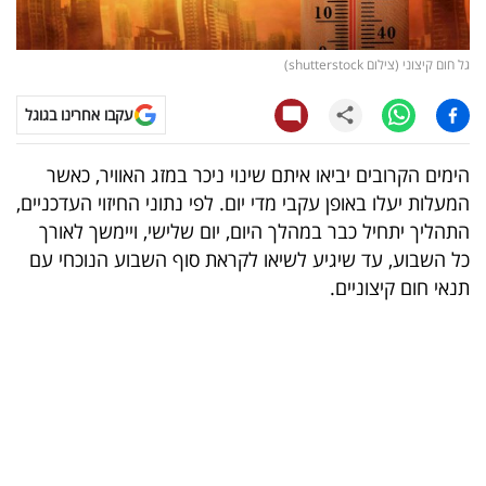
קריפטו
גל חום קיצוני (צילום shutterstock)
ויראלי
עקבו אחרינו בגוגל
טלוויזיה
הימים הקרובים יביאו איתם שינוי ניכר במזג האוויר, כאשר
עסקי
המעלות יעלו באופן עקבי מדי יום. לפי נתוני החיזוי העדכניים,
ספורט
התהליך יתחיל כבר במהלך היום, יום שלישי, ויימשך לאורך
כל השבוע, עד שיגיע לשיאו לקראת סוף השבוע הנוכחי עם
קריירה
תנאי חום קיצוניים.
ולימודים
מינויים
רייטינג
רכב