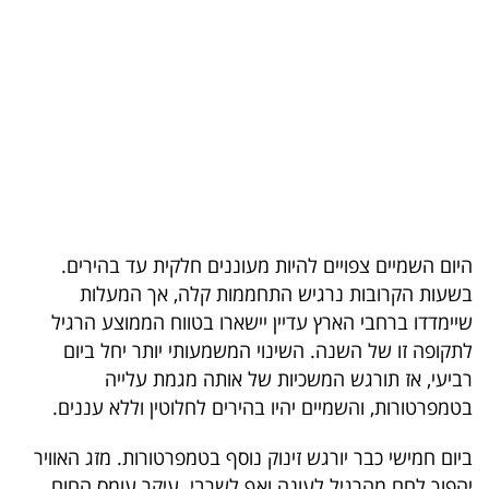
בריאות
תרבות
ופנאי
תיירות
TOP-
5
היום השמיים צפויים להיות מעוננים חלקית עד בהירים.
בשעות הקרובות נרגיש התחממות קלה, אך המעלות
המילון
שיימדדו ברחבי הארץ עדיין יישארו בטווח הממוצע הרגיל
הכלכלי
לתקופה זו של השנה. השינוי המשמעותי יותר יחל ביום
רביעי, אז תורגש המשכיות של אותה מגמת עלייה
פודקאסט
בטמפרטורות, והשמיים יהיו בהירים לחלוטין וללא עננים.
40
ביום חמישי כבר יורגש זינוק נוסף בטמפרטורות. מזג האוויר
UNDER
יהפוך לחם מהרגיל לעונה ואף לשרבי. עיקר עומס החום