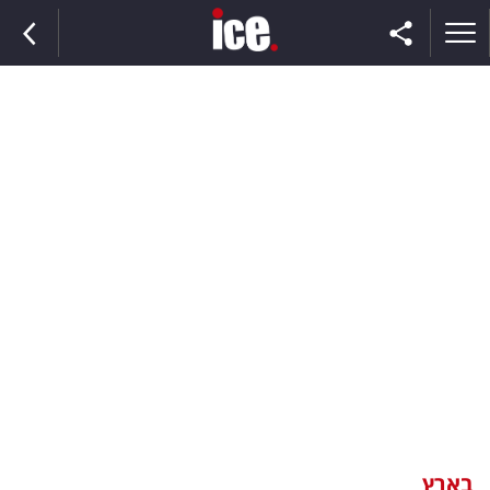
ראשי
הנבחרת
השוק
תקשורת
ומדיה
כסף
וצרכנות
בארץ