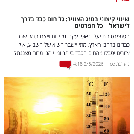
נדל"ן
שינוי קיצוני במזג האוויר: גל חום כבד בדרך
דיגיטל
לישראל | כל הפרטים
וטק
הטמפרטורות יעלו באופן עקבי מדי יום וייצרו תנאי שרב
כבדים ברחבי הארץ. מתי יישבר השיא של השבוע, אילו
שיווק
אזורים יסבלו מהחום הכבד ביותר ומי ייהנו מרוח מצננת?
ופרסום
מערכת ice
|
2/6/2026
4:18
משפט
מדדים
ומחקרים
דעות
רכילות
עסקית