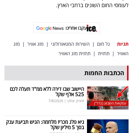
פרסמו
לעומסי החום השונים ברחבי הארץ.
באייס
עקבו
עקבו אחרינו
אחרינו:
תגיות
גל חום
|
השירות המטאורולוגי
|
מזג אוויר
|
מזג
האוויר
|
תחזית
|
תחזית מזג האוויר
הכתבות החמות
היישוב שבו דירה ללא ממ"ד תעלה לכם
525 אלף שקל
איציק יצחקי
|
7/8/2026
עסקאות השבוע בנדל"ן
גיא פלג מכריז מלחמה: הגיש תביעת ענק
בסך 5 מיליון שקל